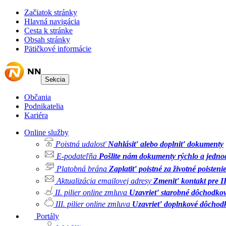
Začiatok stránky
Hlavná navigácia
Cesta k stránke
Obsah stránky
Pätičkové informácie
Sekcia
Občania
Podnikatelia
Kariéra
Online služby
Poistná udalosť
Nahlásiť alebo doplniť dokumenty
E-podateľňa
Pošlite nám dokumenty rýchlo a jedn
Platobná brána
Zaplatiť poistné za životné poisteni
Aktualizácia emailovej adresy
Zmeniť kontakt pre II.
II. pilier online zmluva
Uzavrieť starobné dôchodkov
III. pilier online zmluva
Uzavrieť doplnkové dôchodk
Portály