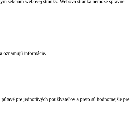
čeným sekciám webovej stránky. Webová stránka nemôže správne
 a oznamujú informácie.
útavé pre jednotlivých používateľov a preto sú hodnotnejšie pre