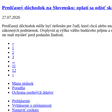
Predčasný dôchodok na Slovensku: oplatí sa odísť s
27.07.2026
Predčasný dôchodok môže byť riešením pre ľudí, ktorí chcú alebo m
zákonných podmienok. Ovplyvní aj výšku vášho budúceho príjmu a cel
ste mali myslieť pred podaním žiadosti.
«
1
2
3
...
11
12
»
Mapa stránok
Poradňa
Ochrana osobných údajov
Prehlásenie
Vyhlásenie o prístupnosti
Nastaviť cookies