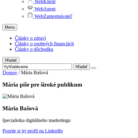
WebKlient
WebAgent
WebZamestnávateľ
Menu
Články o zdraví
Články o osobných financiách
Články o dôchodku
Hľadať
Hľadať
Domov
/
Mária Bašová
Mária píše pre široké publikum
Mária Bašová
špecialistka digitálneho marketingu
Pozrite si jej profil na LinkedIn