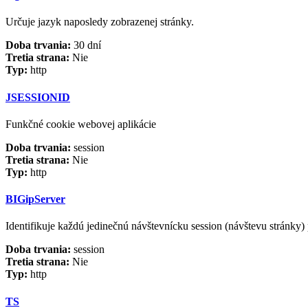
Určuje jazyk naposledy zobrazenej stránky.
Doba trvania:
30 dní
Tretia strana:
Nie
Typ:
http
JSESSIONID
Funkčné cookie webovej aplikácie
Doba trvania:
session
Tretia strana:
Nie
Typ:
http
BIGipServer
Identifikuje každú jedinečnú návštevnícku session (návštevu strán
Doba trvania:
session
Tretia strana:
Nie
Typ:
http
TS