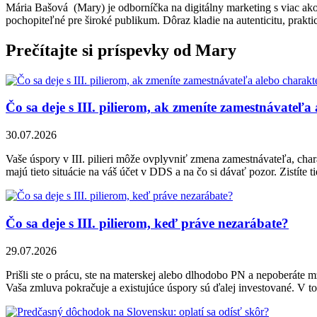
Mária Bašová (Mary) je odborníčka na digitálny marketing s viac ak
pochopiteľné pre široké publikum. Dôraz kladie na autenticitu, praktic
Prečítajte si príspevky od Mary
Čo sa deje s III. pilierom, ak zmeníte zamestnávateľa
30.07.2026
Vaše úspory v III. pilieri môže ovplyvniť zmena zamestnávateľa, chara
majú tieto situácie na váš účet v DDS a na čo si dávať pozor. Zistíte t
Čo sa deje s III. pilierom, keď práve nezarábate?
29.07.2026
Prišli ste o prácu, ste na materskej alebo dlhodobo PN a nepoberáte 
Vaša zmluva pokračuje a existujúce úspory sú ďalej investované. V t