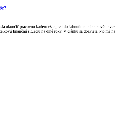
kôr?
usia ukončiť pracovnú kariéru ešte pred dosiahnutím dôchodkového ve
kovú finančnú situáciu na dlhé roky. V článku sa dozviete, kto má na