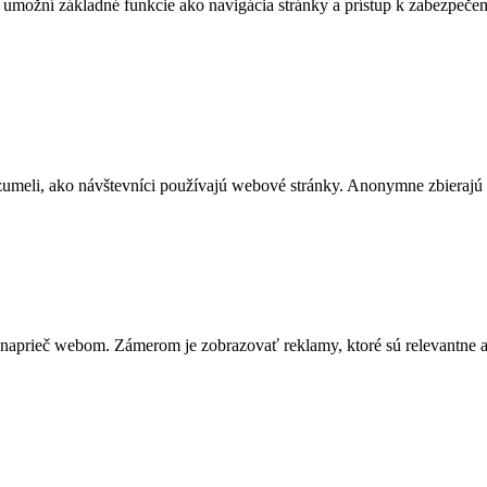
e umožní základné funkcie ako navigácia stránky a prístup k zabezpe
zumeli, ako návštevníci používajú webové stránky. Anonymne zbierajú
naprieč webom. Zámerom je zobrazovať reklamy, ktoré sú relevantne a p