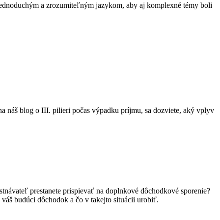
s jednoduchým a zrozumiteľným jazykom, aby aj komplexné témy boli
 náš blog o III. pilieri počas výpadku príjmu, sa dozviete, aký vplyv
mestnávateľ prestanete prispievať na doplnkové dôchodkové sporenie?
áš budúci dôchodok a čo v takejto situácii urobiť.