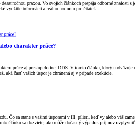
o desaťročnou praxou. Vo svojich článkoch prepája odborné znalosti 
ké využitie informácii a reálnu hodnotu pre čitateľa.
 alebo charakter práce?
kteru práce aj prestup do inej DDS. V tomto článku, ktorý nadväzuje na
iež, aká časť vašich úspor je chránená aj v prípade exekúcie.
mzdu. Čo sa stane s vašimi úsporami v III. pilieri, keď vy alebo váš za
omto článku sa dozviete, ako môže dočasný výpadok príjmov ovplyvniť v