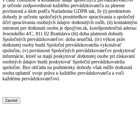
je určenie zodpovednosti každého prevádzkovateľa za plnenie
povinností a úloh podľa Nariadenia GDPR tak, že (i) predmetom
dohody je určenie spoločných prostriedkov spracúvania a spoločný
účel spracúvania osobných údajov dotknutých osôb, (ii) kontaktným
miestom pre dotknutú osobu je dpo@nn.sk, korešpondenčná adresa:
Jesenského 4/C, 811 02 Bratislava (iii) doba platnosti dohody
Spoločných prevádzkovateľov: doba neurčitá, (iv) výkon práv
dotknutej osoby budú Spoloční prevádzkovatelia vykonávať
spoločne, (v) povinnosti Spoločných prevádzkovateľov poskytovať
informácie, ktoré sa majú poskytovať dotknutej osobe pri získavaní
osobných údajov budú poskytovať Spoloční prevádzkovatelia
spoločne. Bez ohľadu na podmienky dohody však môže dotknutá
osoba uplatniť svoje práva u každého prevádzkovateľa a voči
každému prevádzkovateľovi.
Zavrieť