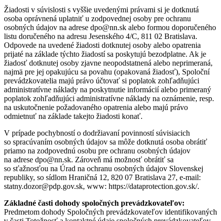
Žiadosti v súvislosti s vyššie uvedenými právami si je dotknutá
osoba oprávnená uplatniť u zodpovednej osoby pre ochranu
osobných údajov na adrese dpo@nn.sk alebo formou doporučeného
listu doručeného na adresu Jesenského 4/C, 811 02 Bratislava.
Odpovede na uvedené žiadosti dotknutej osoby alebo opatrenia
prijaté na základe týchto žiadostí sa poskytujú bezodplatne. Ak je
žiadosť dotknutej osoby zjavne neopodstatnená alebo neprimeraná,
najmä pre jej opakujúcu sa povahu (opakovaná žiadosť), Spoloční
prevádzkovatelia majú právo účtovať si poplatok zohľadňujúci
administratívne náklady na poskytnutie informácií alebo primeraný
poplatok zohľadňujúci administratívne náklady na oznámenie, resp.
na uskutočnenie požadovaného opatrenia alebo majú právo
odmietnuť na základe takejto žiadosti konať.
V prípade pochybností o dodržiavaní povinností súvisiacich
so spracúvaním osobných údajov sa môže dotknutá osoba obrátiť
priamo na zodpovednú osobu pre ochranu osobných údajov
na adrese dpo@nn.sk. Zároveň má možnosť obrátiť sa
so sťažnosťou na Úrad na ochranu osobných údajov Slovenskej
republiky, so sídlom Hraničná 12, 820 07 Bratislava 27, e-mail:
statny.dozor@pdp.gov.sk, www: https://dataprotection.gov.sk/.
Základné časti dohody spoločných prevádzkovateľov:
Predmetom dohody Spoločných prevádzkovateľov identifikovaných
v časti Totožnosť a kontaktné údaje spoločných prevádzkovateľov