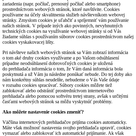
zariadenia (napr. počítač, prenosný počítač alebo smartphone)
prostredníctvom webových stránok, ktoré navštívite. Cookies
používame na účely skvalitnenia služieb návštevníkom webovej
stránky. Zmyslom cookies je uľahčiť a spríjemniť vám používanie
našich stránok. V prípade iných ako povinných, nevyhnutných
technických cookies na využívanie webovej stránky si od Vás
žiadame súhlas s používaním súborov cookies prostredníctvom našej
cookies vyskakovacej lišty.
Pri návšteve našich webových stránok sa Vám zobrazí informácia
o tom aké druhy cookies využívame a po Vašom odsúhlasení
prípadne neodsúhlasení dobrovoľných cookies je uložená
do prehliadača informácia o tom, že Vám daná informácia bola
poskytnutá a už Vám ju následne ponúkať nebude. Do tej doby ako
nám konkrétny súhlas neudelíte, nebudeme o Vás Vaše údaje
v rozsahu cookies spracúvať. Súbory cookies môžete tiež
zablokovať alebo odstrániť prostredníctvom internetového
prehliadača alebo pomocou softvéru tretej strany, avšak s určitými
časťami webových stránok sa môžu vyskytnúť problémy.
Ako môžete nastavenie cookies zmeniť?
Väčšina internetových prehliadačov prijíma cookies automaticky.
Máte však možnosť nastavenia svojho prehliadača upraviť, cookies
vymazať alebo zablokovať ich automatické prijímanie. Ak však