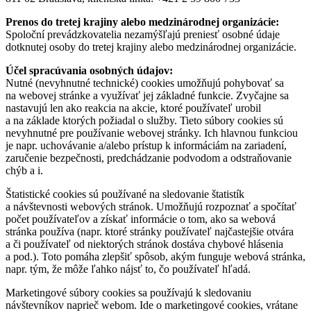
Prenos do tretej krajiny alebo medzinárodnej organizácie:
Spoloční prevádzkovatelia nezamýšľajú preniesť osobné údaje
dotknutej osoby do tretej krajiny alebo medzinárodnej organizácie.
Účel spracúvania osobných údajov:
Nutné (nevyhnutné technické) cookies umožňujú pohybovať sa
na webovej stránke a využívať jej základné funkcie. Zvyčajne sa
nastavujú len ako reakcia na akcie, ktoré používateľ urobil
a na základe ktorých požiadal o služby. Tieto súbory cookies sú
nevyhnutné pre používanie webovej stránky. Ich hlavnou funkciou
je napr. uchovávanie a/alebo prístup k informáciám na zariadení,
zaručenie bezpečnosti, predchádzanie podvodom a odstraňovanie
chýb a i.
Štatistické cookies sú používané na sledovanie štatistík
a návštevnosti webových stránok. Umožňujú rozpoznať a spočítať
počet používateľov a získať informácie o tom, ako sa webová
stránka používa (napr. ktoré stránky používateľ najčastejšie otvára
a či používateľ od niektorých stránok dostáva chybové hlásenia
a pod.). Toto pomáha zlepšiť spôsob, akým funguje webová stránka,
napr. tým, že môže ľahko nájsť to, čo používateľ hľadá.
Marketingové súbory cookies sa používajú k sledovaniu
návštevníkov naprieč webom. Ide o marketingové cookies, vrátane