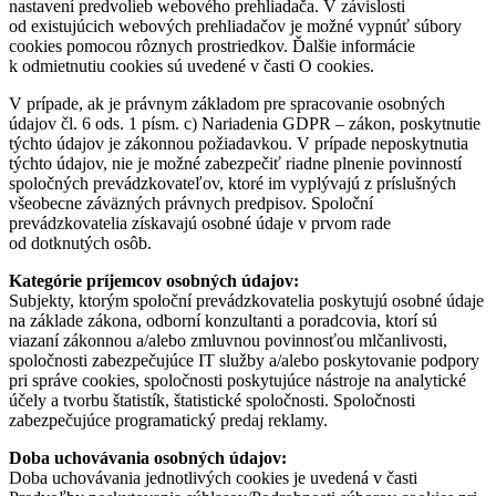
nastavení predvolieb webového prehliadača. V závislosti
od existujúcich webových prehliadačov je možné vypnúť súbory
cookies pomocou rôznych prostriedkov. Ďalšie informácie
k odmietnutiu cookies sú uvedené v časti O cookies.
V prípade, ak je právnym základom pre spracovanie osobných
údajov čl. 6 ods. 1 písm. c) Nariadenia GDPR – zákon, poskytnutie
týchto údajov je zákonnou požiadavkou. V prípade neposkytnutia
týchto údajov, nie je možné zabezpečiť riadne plnenie povinností
spoločných prevádzkovateľov, ktoré im vyplývajú z príslušných
všeobecne záväzných právnych predpisov. Spoloční
prevádzkovatelia získavajú osobné údaje v prvom rade
od dotknutých osôb.
Kategórie príjemcov osobných údajov:
Subjekty, ktorým spoloční prevádzkovatelia poskytujú osobné údaje
na základe zákona, odborní konzultanti a poradcovia, ktorí sú
viazaní zákonnou a/alebo zmluvnou povinnosťou mlčanlivosti,
spoločnosti zabezpečujúce IT služby a/alebo poskytovanie podpory
pri správe cookies, spoločnosti poskytujúce nástroje na analytické
účely a tvorbu štatistík, štatistické spoločnosti. Spoločnosti
zabezpečujúce programatický predaj reklamy.
Doba uchovávania osobných údajov:
Doba uchovávania jednotlivých cookies je uvedená v časti