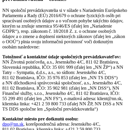
NN spoloční prevádzkovatelia si v súlade s Nariadením Európskeho
Parlamentu a Rady (EÚ) 2016/679 o ochrane fyzických osôb pri
spracúvaní osobných údajov a o voľnom pohybe takýchto údajov,
ktorým sa zrušuje smernica 95/46/ES (ďalej len „Nariadenie
GDPR“), resp. zákonom č. 18/2018 Z. z. o ochrane osobných
údajov a o zmene a doplnení niektorých zákonov (ďalej len „zákon
o OOÚ“) plnia svoju informačnú povinnosť voči dotknutým
osobám nasledovne:
Totožnosť a kontaktné údaje spoločných prevádzkovateľov:
NN Životná poisťovňa, a.s., Jesenského 4/C, 811 02 Bratislava,
Slovenská republika, IČO: 35 691 999 (ďalej len „NN ŽP“) a NN
Tatry – Sympatia, d.d.s., a.s., so sídlom: Jesenského 4/C,
811 02 Bratislava, IČO: 35 976 853 (ďalej len „NN TS DDS“)
a NN dôchodková správcovská spoločnosť, a.s., Jesenského 4/C,
811 02 Bratislava, IČO: 35 902 981 (ďalej len „NN DSS“), NN
Finančné služby, s.r.o., Jesenského 4/C, 811 02 Bratislava, IČO:
55 299 491 (ďalej len „NN FS“), e-mailová adresa: klient@nn.sk,
klientska linka: +421 2 59 800 733 (ďalej NN ŽP, NN DSS a NN
TS DDS spoločne len „Spoloční prevádzkovatelia“)
Kontaktné miesto pre dotknutú osobu:
dpo@nn.sk
, korešpondenčná adresa: Jesenského 4/C,
811 02 Bratislava, klientska linka: +421 2 59 800 733