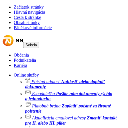
Začiatok stránky
Hlavná navigácia
Cesta k stránke
Obsah stránky
Pätičkové informácie
Sekcia
Občania
Podnikatelia
Kariéra
Online služby
Poistná udalosť
Nahlásiť alebo doplniť
dokumenty
E-podateľňa
Pošlite nám dokumenty rýchlo
a jednoducho
Platobná brána
Zaplatiť poistné za životné
poistenie
Aktualizácia emailovej adresy
Zmeniť kontakt
pre II. alebo III. pilier