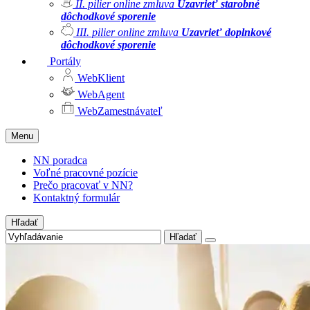
II. pilier online zmluva
Uzavrieť starobné
dôchodkové sporenie
III. pilier online zmluva
Uzavrieť doplnkové
dôchodkové sporenie
Portály
WebKlient
WebAgent
WebZamestnávateľ
Menu
NN poradca
Voľné pracovné pozície
Prečo pracovať v NN?
Kontaktný formulár
Hľadať
Hľadať