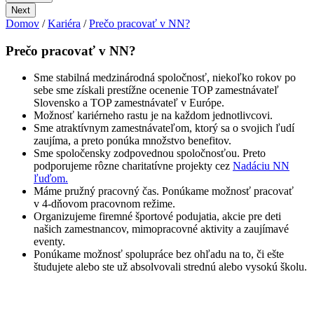
Next
Domov
/
Kariéra
/
Prečo pracovať v NN?
Prečo pracovať v NN?
Sme stabilná medzinárodná spoločnosť, niekoľko rokov po
sebe sme získali prestížne ocenenie TOP zamestnávateľ
Slovensko a TOP zamestnávateľ v Európe.
Možnosť kariérneho rastu je na každom jednotlivcovi.
Sme atraktívnym zamestnávateľom, ktorý sa o svojich ľudí
zaujíma, a preto ponúka množstvo benefitov.
Sme spoločensky zodpovednou spoločnosťou. Preto
podporujeme rôzne charitatívne projekty cez
Nadáciu NN
ľuďom.
Máme pružný pracovný čas. Ponúkame možnosť pracovať
v 4-dňovom pracovnom režime.
Organizujeme firemné športové podujatia, akcie pre deti
našich zamestnancov, mimopracovné aktivity a zaujímavé
eventy.
Ponúkame možnosť spolupráce bez ohľadu na to, či ešte
študujete alebo ste už absolvovali strednú alebo vysokú školu.