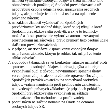
namieta vymazanie osobných údajov a žiada namiesto toho
obmedzenie ich použitia; c) Spoloční prevádzkovatelia už
nepotrebujú osobné údaje na účel spracúvania osobných
údajov, ale potrebuje ich dotknutá osoba na uplatnenie
právneho nároku;
na základe žiadosti vyžadovať od Spoločných
prevádzkovateľov osobné údaje, ktoré sa jej týkajú a ktoré
Spoloční prevádzkovatelia poskytli, a ak je to technicky
možné a ak sa spracúvanie vykonáva automatizovanými
prostriedkami má zároveň aj právo preniesť tieto osobné údaje
ďalšiemu prevádzkovateľovi;
v prípade, ak dochádza k spracúvaniu osobných údajov
na právnom základe, ktorým je súhlas, tak má právo tento
súhlas odvolať;
z dôvodov týkajúcich sa jej konkrétnej situácie namietať proti
spracúvaniu osobných údajov, ktoré sa jej týka a ktoré je
vykonávané buď z dôvodu nevyhnutnosti splnenia úlohy
vo verejnom záujme alebo na základe oprávneného záujmu
Spoločných prevádzkovateľov na spracúvaní osobných
údajov, vrátane namietania proti profilovaniu založenému
na uvedených právnych základoch (v prípadoch pokiaľ by
Spoloční prevádzkovatelia vykonávali na základe
automatizovaného rozhodovania profilovanie);
podať návrh na začatie konania na Úrade na ochranu
osobných údajov SR.