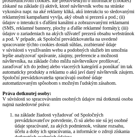
prostredníctvom cookies. Ide predovšetkým o informácie (cookies)
získané na základe (i) aktivít, ktoré návštevník webu na stránke
vykonáva napr. na aké reklamy kliká, akú interakciu so sledovanými
reklamnými kampaňami vyvíja, aký obsah si prezerá a pod.; (ii)
údajov o interakcii s ďalšími kanálmi a zobrazovanými reklamami
(SMS, reklamné bannery, plochy a ďalšie reklamné formáty); (iii)
údajov o zariadeniach na akých užívateľ prezerá obsahu webstránok
a pod. V prípade, ak Spoloční prevádzkovatelia na uvedené
spracovanie týchto cookies dostali súhlas, zozbierané údaje
v súvislosti s využívaním webu a podobných služieb im umožnia
lepšie analyzovať správanie, záujmy, preferencie a možnosti
návštevníka, na základe čoho môžu návštevníkov profilovať,
zaraďovať ich do jednej alebo viacerých kategórií a ponúkať im tak
automaticky produkty a reklamu o akú javí daný návštevník záujem.
Spoloční prevádzkovatelia spracúvajú osobné údaje
automatizovaným spôsobom s možným ľudským zásahom.
Práva dotknutej osoby:
V súvislosti so spracovávaním osobných údajov má dotknutá osoba
najmä nasledovné práva:
na základe žiadosti vyžadovať od Spoločných
prevádzkovateľov potvrdenie, či sú alebo nie sú jej osobné
údaje spracúvané, za akých podmienok, vrátane rozsahu,
účelu a doby ich spracúvania, a informácie o zdroji získania
dotknutých osobných údajov;