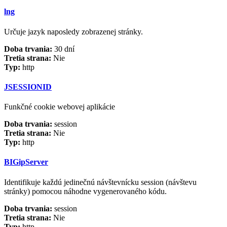
lng
Určuje jazyk naposledy zobrazenej stránky.
Doba trvania:
30 dní
Tretia strana:
Nie
Typ:
http
JSESSIONID
Funkčné cookie webovej aplikácie
Doba trvania:
session
Tretia strana:
Nie
Typ:
http
BIGipServer
Identifikuje každú jedinečnú návštevnícku session (návštevu
stránky) pomocou náhodne vygenerovaného kódu.
Doba trvania:
session
Tretia strana:
Nie
Typ:
http