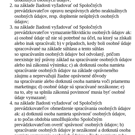
na základe žiadosti vyžadovať od Spoločných
prevádzkovateľov opravu nesprávnych alebo neaktuálnych
osobných údajov, resp. doplnenie neúplných osobných
údajov;
na základe žiadosti vyžadovať od Spoločných
prevádzkovateľov vymazanie/likvidáciu osobných údajov ak:
a) osobné údaje už nie sú potrebné na účel, na ktorý sa získali
alebo inak spracúvali; b) v prípadoch, kedy boli osobné údaje
spracovávané na základe súhlasu a tento súhlas
so spracúvaním osobných údajov bol odvolaný, pričom
neexistuje iný právny základ na spracúvanie osobných údajov
alebo iná zákonná výnimka; c) ak dotknutá osoba namieta
spracúvanie osobných údajov na základe oprávneného
záujmu a neprevažujú žiadne oprávnené dôvody
na spracúvanie alebo dotknutá osoba namieta voči priamemu
marketingu; d) osobné údaje sú spracúvané nezákonne; e)
na to, aby sa splnila zákonná povinnosť musia byť osobné
údaje vymazané;
na základe žiadosti vyžadovať od Spoločných
prevádzkovateľov obmedzenie spracúvania osobných údajov
ak: a) dotknutá osoba namieta správnosť osobných údajov,
a to počas obdobia umožňujúceho Spoločným
prevádzkovateľom overiť správnosť osobných údajov; b)
spracúvanie osobných údajov je nezákonné a dotknutá osoba