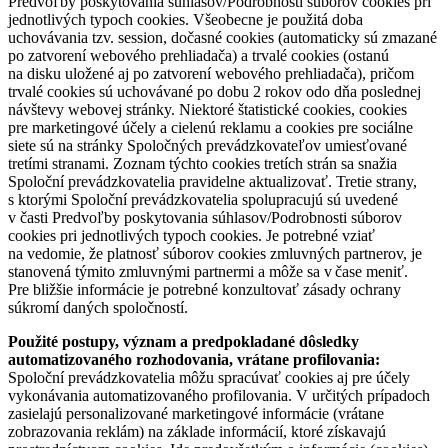
Predvoľby poskytovania súhlasov/Podrobnosti súborov cookies pri
jednotlivých typoch cookies. Všeobecne je použitá doba
uchovávania tzv. session, dočasné cookies (automaticky sú zmazané
po zatvorení webového prehliadača) a trvalé cookies (ostanú
na disku uložené aj po zatvorení webového prehliadača), pričom
trvalé cookies sú uchovávané po dobu 2 rokov odo dňa poslednej
návštevy webovej stránky. Niektoré štatistické cookies, cookies
pre marketingové účely a cielenú reklamu a cookies pre sociálne
siete sú na stránky Spoločných prevádzkovateľov umiesťované
tretími stranami. Zoznam týchto cookies tretích strán sa snažia
Spoloční prevádzkovatelia pravidelne aktualizovať. Tretie strany,
s ktorými Spoloční prevádzkovatelia spolupracujú sú uvedené
v časti Predvoľby poskytovania súhlasov/Podrobnosti súborov
cookies pri jednotlivých typoch cookies. Je potrebné vziať
na vedomie, že platnosť súborov cookies zmluvných partnerov, je
stanovená týmito zmluvnými partnermi a môže sa v čase meniť.
Pre bližšie informácie je potrebné konzultovať zásady ochrany
súkromí daných spoločností.
Použité postupy, význam a predpokladané dôsledky
automatizovaného rozhodovania, vrátane profilovania:
Spoloční prevádzkovatelia môžu spracúvať cookies aj pre účely
vykonávania automatizovaného profilovania. V určitých prípadoch
zasielajú personalizované marketingové informácie (vrátane
zobrazovania reklám) na základe informácií, ktoré získavajú