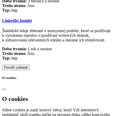
Doba trvania:
3 mesiace a session
Tretia strana:
Áno
Typ:
http
LinkedIn Insight
Štatistické údaje zbierané v anonymnej podobe, ktoré sa používajú
k vytváraniu reportov o používaní webových stránok,
k zobrazovaniu relevantných reklám a meranie ich efektívnosti.
Doba trvania:
1 rok a session
Tretia strana:
Áno
Typ:
http
Povoliť vybrané
O cookies
O cookies
Súbor cookies je malý textový súbor, ktorý Váš internetový
prehliadač uloží a/alebo načíta na pevnom disku vášho koncového