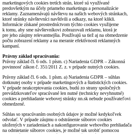
marketingových cookies tretích strán, ktoré sú využívané
predovšetkým na účely priameho marketingu a personalizácie
reklamy. Zaznamenávajú návštevu na našich webových stránkach,
ktoré stránky návštevníci navštívili a odkazy, na ktoré klikli.
Informácie získané prostredníctvom týchto cookies využijeme
k tomu, aby sme návštevníkovi zobrazovali reklamu, ktorá je
pre jeho záujmy relevantnejšia. Používajú sa tiež aj na obmedzenie
počtu zobrazení reklamy a na meranie efektívnosti reklamných
kampaní.
Právny základ spracúvania:
Právny základ čl. 6 ods. 1 písm. c) Nariadenia GDPR – Zákonná
povinnosť zákon č. 351/2011 Z. z. v prípade nutných cookies.
Právny základ čl. 6 ods. 1 písm. a) Nariadenia GDPR – súhlas
dotknutej osoby v prípade marketingových a štatistických cookies.
V prípade neakceptovania cookies, budú zo strany spoločných
prevádzkovateľov spracúvané len nutné (technicky nevyhnutné)
cookies a prehliadanie webovej stránky nn.sk nebude používateľovi
obmedzené.
Súhlas so spracúvaním osobných údajov je možné kedykoľvek
odvolať. V prípade záujmu o odstránenie súborov cookies
uložených v zariadeniach a nakonfigurovanie webového prehliadača
na odmietanie súborov cookies, je možné tak urobiť pomocou