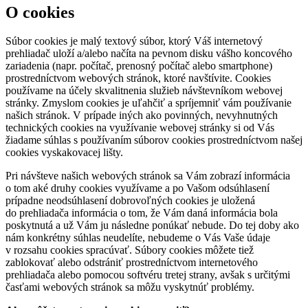
O cookies
Súbor cookies je malý textový súbor, ktorý Váš internetový
prehliadač uloží a/alebo načíta na pevnom disku vášho koncového
zariadenia (napr. počítač, prenosný počítač alebo smartphone)
prostredníctvom webových stránok, ktoré navštívite. Cookies
používame na účely skvalitnenia služieb návštevníkom webovej
stránky. Zmyslom cookies je uľahčiť a spríjemniť vám používanie
našich stránok. V prípade iných ako povinných, nevyhnutných
technických cookies na využívanie webovej stránky si od Vás
žiadame súhlas s používaním súborov cookies prostredníctvom našej
cookies vyskakovacej lišty.
Pri návšteve našich webových stránok sa Vám zobrazí informácia
o tom aké druhy cookies využívame a po Vašom odsúhlasení
prípadne neodsúhlasení dobrovoľných cookies je uložená
do prehliadača informácia o tom, že Vám daná informácia bola
poskytnutá a už Vám ju následne ponúkať nebude. Do tej doby ako
nám konkrétny súhlas neudelíte, nebudeme o Vás Vaše údaje
v rozsahu cookies spracúvať. Súbory cookies môžete tiež
zablokovať alebo odstrániť prostredníctvom internetového
prehliadača alebo pomocou softvéru tretej strany, avšak s určitými
časťami webových stránok sa môžu vyskytnúť problémy.