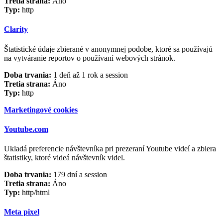
Tretia strana:
Áno
Typ:
http
Clarity
Štatistické údaje zbierané v anonymnej podobe, ktoré sa používajú
na vytváranie reportov o používaní webových stránok.
Doba trvania:
1 deň až 1 rok a session
Tretia strana:
Áno
Typ:
http
Marketingové cookies
Youtube.com
Ukladá preferencie návštevníka pri prezeraní Youtube videí a zbiera
štatistiky, ktoré videá návštevník videl.
Doba trvania:
179 dní a session
Tretia strana:
Áno
Typ:
http/html
Meta pixel