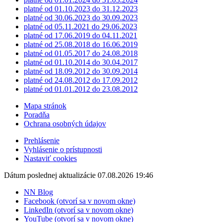
platné od 01.10.2023 do 31.12.2023
platné od 30.06.2023 do 30.09.2023
platné od 05.11.2021 do 29.06.2023
platné od 17.06.2019 do 04.11.2021
platné od 25.08.2018 do 16.06.2019
platné od 01.05.2017 do 24.08.2018
platné od 01.10.2014 do 30.04.2017
platné od 18.09.2012 do 30.09.2014
platné od 24.08.2012 do 17.09.2012
platné od 01.01.2012 do 23.08.2012
Mapa stránok
Poradňa
Ochrana osobných údajov
Prehlásenie
Vyhlásenie o prístupnosti
Nastaviť cookies
Dátum poslednej aktualizácie 07.08.2026 19:46
NN Blog
Facebook (otvorí sa v novom okne)
LinkedIn (otvorí sa v novom okne)
YouTube (otvorí sa v novom okne)