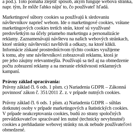
a pod.). Toto pomáha zlepšiť spôsob, akým funguje webová stránka,
napr. tým, že môže ľahko nájsť to, čo používateľ hľadá.
Marketingové súbory cookies sa používajú k sledovaniu
návštevníkov naprieč webom. Ide o marketingové cookies, vrátane
marketingových cookies tretích strán, ktoré sú využívané
predovšetkým na účely priameho marketingu a personalizácie
reklamy. Zaznamenávajú návštevu na našich webových stránkach,
ktoré stránky návštevníci navštívili a odkazy, na ktoré klikli.
Informácie získané prostredníctvom týchto cookies využijeme
k tomu, aby sme návštevníkovi zobrazovali reklamu, ktorá je
pre jeho záujmy relevantnejšia. Používajú sa tiež aj na obmedzenie
počtu zobrazení reklamy a na meranie efektívnosti reklamných
kampaní.
Právny základ spracúvania:
Právny základ čl. 6 ods. 1 písm. c) Nariadenia GDPR – Zákonná
povinnosť zákon č. 351/2011 Z. z. v prípade nutných cookies.
Právny základ čl. 6 ods. 1 písm. a) Nariadenia GDPR – súhlas
dotknutej osoby v prípade marketingových a štatistických cookies.
V prípade neakceptovania cookies, budú zo strany spoločných
prevádzkovateľov spracúvané len nutné (technicky nevyhnutné)
cookies a prehliadanie webovej stránky nn.sk nebude používateľovi
obmedzené.