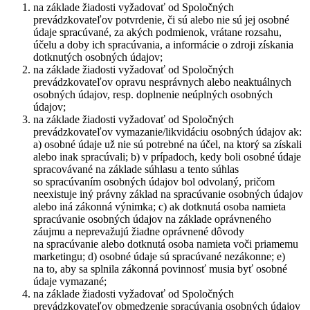
na základe žiadosti vyžadovať od Spoločných
prevádzkovateľov potvrdenie, či sú alebo nie sú jej osobné
údaje spracúvané, za akých podmienok, vrátane rozsahu,
účelu a doby ich spracúvania, a informácie o zdroji získania
dotknutých osobných údajov;
na základe žiadosti vyžadovať od Spoločných
prevádzkovateľov opravu nesprávnych alebo neaktuálnych
osobných údajov, resp. doplnenie neúplných osobných
údajov;
na základe žiadosti vyžadovať od Spoločných
prevádzkovateľov vymazanie/likvidáciu osobných údajov ak:
a) osobné údaje už nie sú potrebné na účel, na ktorý sa získali
alebo inak spracúvali; b) v prípadoch, kedy boli osobné údaje
spracovávané na základe súhlasu a tento súhlas
so spracúvaním osobných údajov bol odvolaný, pričom
neexistuje iný právny základ na spracúvanie osobných údajov
alebo iná zákonná výnimka; c) ak dotknutá osoba namieta
spracúvanie osobných údajov na základe oprávneného
záujmu a neprevažujú žiadne oprávnené dôvody
na spracúvanie alebo dotknutá osoba namieta voči priamemu
marketingu; d) osobné údaje sú spracúvané nezákonne; e)
na to, aby sa splnila zákonná povinnosť musia byť osobné
údaje vymazané;
na základe žiadosti vyžadovať od Spoločných
prevádzkovateľov obmedzenie spracúvania osobných údajov