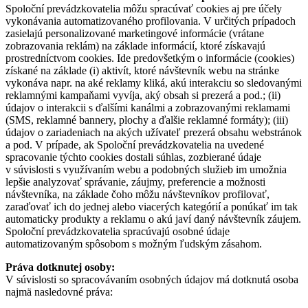
Spoloční prevádzkovatelia môžu spracúvať cookies aj pre účely
vykonávania automatizovaného profilovania. V určitých prípadoch
zasielajú personalizované marketingové informácie (vrátane
zobrazovania reklám) na základe informácií, ktoré získavajú
prostredníctvom cookies. Ide predovšetkým o informácie (cookies)
získané na základe (i) aktivít, ktoré návštevník webu na stránke
vykonáva napr. na aké reklamy kliká, akú interakciu so sledovanými
reklamnými kampaňami vyvíja, aký obsah si prezerá a pod.; (ii)
údajov o interakcii s ďalšími kanálmi a zobrazovanými reklamami
(SMS, reklamné bannery, plochy a ďalšie reklamné formáty); (iii)
údajov o zariadeniach na akých užívateľ prezerá obsahu webstránok
a pod. V prípade, ak Spoloční prevádzkovatelia na uvedené
spracovanie týchto cookies dostali súhlas, zozbierané údaje
v súvislosti s využívaním webu a podobných služieb im umožnia
lepšie analyzovať správanie, záujmy, preferencie a možnosti
návštevníka, na základe čoho môžu návštevníkov profilovať,
zaraďovať ich do jednej alebo viacerých kategórií a ponúkať im tak
automaticky produkty a reklamu o akú javí daný návštevník záujem.
Spoloční prevádzkovatelia spracúvajú osobné údaje
automatizovaným spôsobom s možným ľudským zásahom.
Práva dotknutej osoby:
V súvislosti so spracovávaním osobných údajov má dotknutá osoba
najmä nasledovné práva: