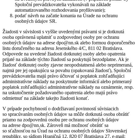
Spoloční prevádzkovatelia vykonávali na základe
automatizovaného rozhodovania profilovanie);
podať návrh na začatie konania na Úrade na ochranu
osobných údajov SR.
Žiadosti v súvislosti s vyššie uvedenými právami si je dotknutá
osoba oprávnená uplatniť u zodpovednej osoby pre ochranu
osobných údajov na adrese dpo@nn.sk alebo formou doporučeného
listu doručeného na adresu Jesenského 4/C, 811 02 Bratislava.
Odpovede na uvedené žiadosti dotknutej osoby alebo opatrenia
prijaté na základe týchto žiadostí sa poskytujú bezodplatne. Ak je
žiadosť dotknutej osoby zjavne neopodstatnená alebo neprimeraná,
najmä pre jej opakujúcu sa povahu (opakovaná žiadosť), Spoloční
prevádzkovatelia majú právo účtovať si poplatok zohľadňujúci
administratívne náklady na poskytnutie informácií alebo primeraný
poplatok zohľadňujúci administratívne náklady na oznámenie, resp.
na uskutočnenie požadovaného opatrenia alebo majú právo
odmietnuť na základe takejto žiadosti konať.
V prípade pochybností o dodržiavaní povinností súvisiacich
so spracúvaním osobných údajov sa môže dotknutá osoba obrátiť
priamo na zodpovednú osobu pre ochranu osobných údajov
na adrese dpo@nn.sk. Zároveň má možnosť obrátiť sa
so sťažnosťou na Úrad na ochranu osobných údajov Slovenskej
republiky, so sídlom Hraničná 12, 820 07 Bratislava 27, e-mail: