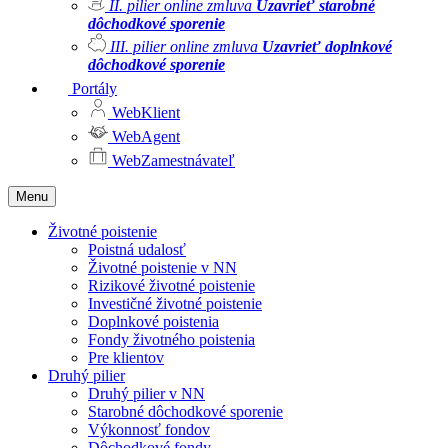
II. pilier online zmluva
Uzavrieť starobné
dôchodkové sporenie
III. pilier online zmluva
Uzavrieť doplnkové
dôchodkové sporenie
Portály
WebKlient
WebAgent
WebZamestnávateľ
Menu
Životné poistenie
Poistná udalosť
Životné poistenie v NN
Rizikové životné poistenie
Investičné životné poistenie
Doplnkové poistenia
Fondy životného poistenia
Pre klientov
Druhý pilier
Druhý pilier v NN
Starobné dôchodkové sporenie
Výkonnosť fondov
Dôchodkové fondy