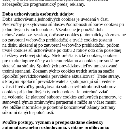
zabezpečujúce programatický predaj reklamy.
Doba uchovávania osobných údajov:
Doba uchovávania jednotlivých cookies je uvedená v časti
Predvoľby poskytovania súhlasov/Podrobnosti súborov cookies pri
jednotlivých typoch cookies. Všeobecne je použitá doba
uchovávania tzv. session, dočasné cookies (automaticky sú zmazané
po zatvorení webového prehliadača) a trvalé cookies (ostanú
na disku uložené aj po zatvorení webového prehliadača), pričom
trvalé cookies sú uchovávané po dobu 2 rokov odo dňa poslednej
návštevy webovej stránky. Niektoré štatistické cookies, cookies
pre marketingové účely a cielenú reklamu a cookies pre sociálne
siete sú na stránky Spoločných prevádzkovateľov umiesťované
tretími stranami. Zoznam týchto cookies tretích strán sa snažia
Spoloční prevádzkovatelia pravidelne aktualizovať. Tretie strany,
s ktorými Spoloční prevádzkovatelia spolupracujú sú uvedené
v časti Predvoľby poskytovania súhlasov/Podrobnosti súborov
cookies pri jednotlivých typoch cookies. Je potrebné vziať
na vedomie, že platnosť súborov cookies zmluvných partnerov, je
stanovená týmito zmluvnými partnermi a môže sa v čase meniť.
Pre bližšie informácie je potrebné konzultovať zásady ochrany
súkromí daných spoločností.
Použité postupy, význam a predpokladané dôsledky
automatizovaného rozhodovania, vrátane profilovania: