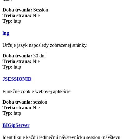
Doba trvania:
Session
Tretia strana:
Nie
Typ:
http
lng
Určuje jazyk naposledy zobrazenej stránky.
Doba trvania:
30 dní
Tretia strana:
Nie
Typ:
http
JSESSIONID
Funkčné cookie webovej aplikácie
Doba trvania:
session
Tretia strana:
Nie
Typ:
http
BIGipServer
Identifikuje každú jedinečnú návštevnícku session (návštevu