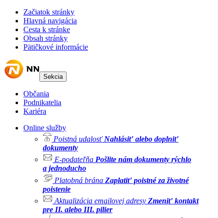
Začiatok stránky
Hlavná navigácia
Cesta k stránke
Obsah stránky
Pätičkové informácie
Sekcia
Občania
Podnikatelia
Kariéra
Online služby
Poistná udalosť
Nahlásiť alebo doplniť
dokumenty
E-podateľňa
Pošlite nám dokumenty rýchlo
a jednoducho
Platobná brána
Zaplatiť poistné za životné
poistenie
Aktualizácia emailovej adresy
Zmeniť kontakt
pre II. alebo III. pilier