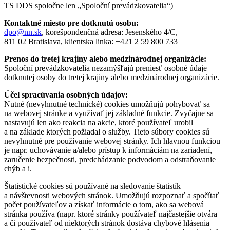
TS DDS spoločne len „Spoloční prevádzkovatelia“)
Kontaktné miesto pre dotknutú osobu:
dpo@nn.sk
, korešpondenčná adresa: Jesenského 4/C,
811 02 Bratislava, klientska linka: +421 2 59 800 733
Prenos do tretej krajiny alebo medzinárodnej organizácie:
Spoloční prevádzkovatelia nezamýšľajú preniesť osobné údaje
dotknutej osoby do tretej krajiny alebo medzinárodnej organizácie.
Účel spracúvania osobných údajov:
Nutné (nevyhnutné technické) cookies umožňujú pohybovať sa
na webovej stránke a využívať jej základné funkcie. Zvyčajne sa
nastavujú len ako reakcia na akcie, ktoré používateľ urobil
a na základe ktorých požiadal o služby. Tieto súbory cookies sú
nevyhnutné pre používanie webovej stránky. Ich hlavnou funkciou
je napr. uchovávanie a/alebo prístup k informáciám na zariadení,
zaručenie bezpečnosti, predchádzanie podvodom a odstraňovanie
chýb a i.
Štatistické cookies sú používané na sledovanie štatistík
a návštevnosti webových stránok. Umožňujú rozpoznať a spočítať
počet používateľov a získať informácie o tom, ako sa webová
stránka používa (napr. ktoré stránky používateľ najčastejšie otvára
a či používateľ od niektorých stránok dostáva chybové hlásenia