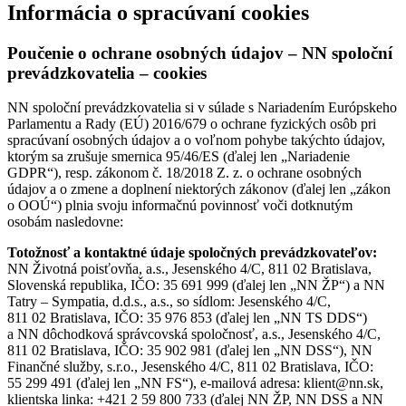
Informácia o spracúvaní cookies
Poučenie o ochrane osobných údajov – NN spoloční
prevádzkovatelia – cookies
NN spoloční prevádzkovatelia si v súlade s Nariadením Európskeho
Parlamentu a Rady (EÚ) 2016/679 o ochrane fyzických osôb pri
spracúvaní osobných údajov a o voľnom pohybe takýchto údajov,
ktorým sa zrušuje smernica 95/46/ES (ďalej len „Nariadenie
GDPR“), resp. zákonom č. 18/2018 Z. z. o ochrane osobných
údajov a o zmene a doplnení niektorých zákonov (ďalej len „zákon
o OOÚ“) plnia svoju informačnú povinnosť voči dotknutým
osobám nasledovne:
Totožnosť a kontaktné údaje spoločných prevádzkovateľov:
NN Životná poisťovňa, a.s., Jesenského 4/C, 811 02 Bratislava,
Slovenská republika, IČO: 35 691 999 (ďalej len „NN ŽP“) a NN
Tatry – Sympatia, d.d.s., a.s., so sídlom: Jesenského 4/C,
811 02 Bratislava, IČO: 35 976 853 (ďalej len „NN TS DDS“)
a NN dôchodková správcovská spoločnosť, a.s., Jesenského 4/C,
811 02 Bratislava, IČO: 35 902 981 (ďalej len „NN DSS“), NN
Finančné služby, s.r.o., Jesenského 4/C, 811 02 Bratislava, IČO:
55 299 491 (ďalej len „NN FS“), e-mailová adresa: klient@nn.sk,
klientska linka: +421 2 59 800 733 (ďalej NN ŽP, NN DSS a NN