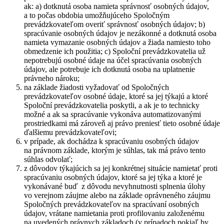
ak: a) dotknutá osoba namieta správnosť osobných údajov,
a to počas obdobia umožňujúceho Spoločným
prevádzkovateľom overiť správnosť osobných údajov; b)
spracúvanie osobných údajov je nezákonné a dotknutá osoba
namieta vymazanie osobných údajov a žiada namiesto toho
obmedzenie ich použitia; c) Spoloční prevádzkovatelia už
nepotrebujú osobné údaje na účel spracúvania osobných
údajov, ale potrebuje ich dotknutá osoba na uplatnenie
právneho nároku;
na základe žiadosti vyžadovať od Spoločných
prevádzkovateľov osobné údaje, ktoré sa jej týkajú a ktoré
Spoloční prevádzkovatelia poskytli, a ak je to technicky
možné a ak sa spracúvanie vykonáva automatizovanými
prostriedkami má zároveň aj právo preniesť tieto osobné údaje
ďalšiemu prevádzkovateľovi;
v prípade, ak dochádza k spracúvaniu osobných údajov
na právnom základe, ktorým je súhlas, tak má právo tento
súhlas odvolať;
z dôvodov týkajúcich sa jej konkrétnej situácie namietať proti
spracúvaniu osobných údajov, ktoré sa jej týka a ktoré je
vykonávané buď z dôvodu nevyhnutnosti splnenia úlohy
vo verejnom záujme alebo na základe oprávneného záujmu
Spoločných prevádzkovateľov na spracúvaní osobných
údajov, vrátane namietania proti profilovaniu založenému
na uvedených právnych základoch (v prípadoch pokiaľ by