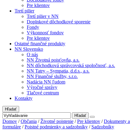
Pre klientov
Tretí pilier
Tretí pilier v NN
Doplnkové dôchodkové sporenie
Fondy
Výkonnosť fondov
Pre klientov
Ostatné finančné produkty
NN Slovensko
O nás
NN Životná poisťovňa, a.s.
NN dôchodková správcovská spoločnosť, a.s.
NN Tatry – Sympatia, d.d.s., a.s.
NN Finančné služby, s.r.o.
Nadácia NN ľudom
Výročné správy
Tlačové centrum
Kontakty
Hľadať
Hľadať
Domov
/
Občania
/
Životné poistenie
/
Pre klientov
/
Dokumenty a
formuláre
/
Poistné podmienky a sadzobníky
/
Sadzobníky