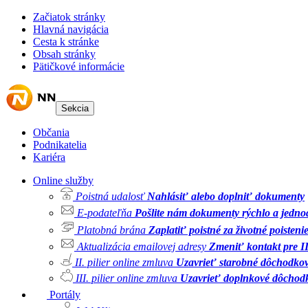
Začiatok stránky
Hlavná navigácia
Cesta k stránke
Obsah stránky
Pätičkové informácie
Sekcia
Občania
Podnikatelia
Kariéra
Online služby
Poistná udalosť
Nahlásiť alebo doplniť dokumenty
E-podateľňa
Pošlite nám dokumenty rýchlo a jedn
Platobná brána
Zaplatiť poistné za životné poisteni
Aktualizácia emailovej adresy
Zmeniť kontakt pre II.
II. pilier online zmluva
Uzavrieť starobné dôchodkov
III. pilier online zmluva
Uzavrieť doplnkové dôchodk
Portály