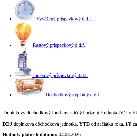
Vyvážený príspevkový d.d.f.
Rastový príspevkový d.d.f.
Indexový príspevkový d.d.f.
Dôchodkový výplatný d.d.f.
Doplnkový dôchodkový fond
Investičný horizont
Hodnota DDJ v 
DDJ
doplnková dôchodková jednotka,
YTD
od začiatku roka,
1Y
za
Hodnoty platné k dátumu:
04.08.2026