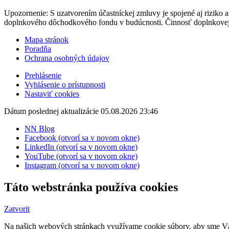
Upozornenie: S uzatvorením účastníckej zmluvy je spojené aj riziko 
doplnkového dôchodkového fondu v budúcnosti. Činnosť doplnkovej
Mapa stránok
Poradňa
Ochrana osobných údajov
Prehlásenie
Vyhlásenie o prístupnosti
Nastaviť cookies
Dátum poslednej aktualizácie 05.08.2026 23:46
NN Blog
Facebook (otvorí sa v novom okne)
LinkedIn (otvorí sa v novom okne)
YouTube (otvorí sa v novom okne)
Instagram (otvorí sa v novom okne)
Táto webstránka používa cookies
Zatvorit
Na našich webových stránkach využívame cookie súbory, aby sme Vám 