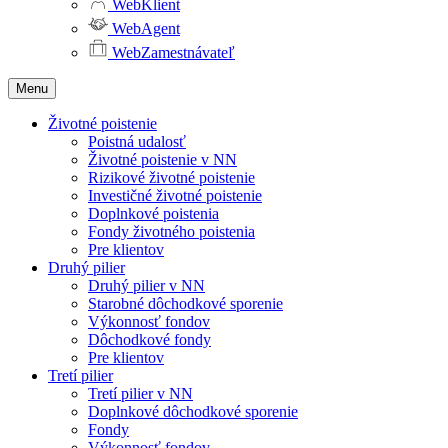
WebKlient
WebAgent
WebZamestnávateľ
Menu
Životné poistenie
Poistná udalosť
Životné poistenie v NN
Rizikové životné poistenie
Investičné životné poistenie
Doplnkové poistenia
Fondy životného poistenia
Pre klientov
Druhý pilier
Druhý pilier v NN
Starobné dôchodkové sporenie
Výkonnosť fondov
Dôchodkové fondy
Pre klientov
Tretí pilier
Tretí pilier v NN
Doplnkové dôchodkové sporenie
Fondy
Výkonnosť fondov