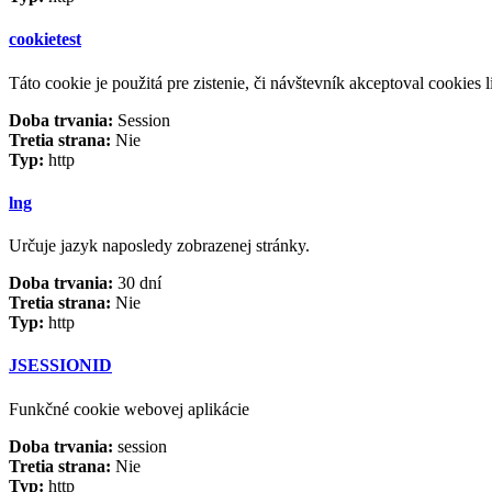
cookietest
Táto cookie je použitá pre zistenie, či návštevník akceptoval cookies li
Doba trvania:
Session
Tretia strana:
Nie
Typ:
http
lng
Určuje jazyk naposledy zobrazenej stránky.
Doba trvania:
30 dní
Tretia strana:
Nie
Typ:
http
JSESSIONID
Funkčné cookie webovej aplikácie
Doba trvania:
session
Tretia strana:
Nie
Typ:
http