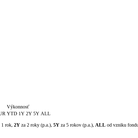
Výkonnosť
EUR
YTD
1Y
2Y
5Y
ALL
 1 rok,
2Y
za 2 roky (p.a.),
5Y
za 5 rokov (p.a.),
ALL
od vzniku fondu