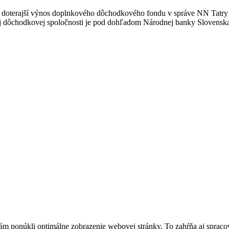
a doterajší výnos doplnkového dôchodkového fondu v správe NN Tatry -
 dôchodkovej spoločnosti je pod dohľadom Národnej banky Slovensk
ponúkli optimálne zobrazenie webovej stránky. To zahŕňa aj spracovan