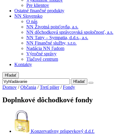
Pre klientov
Ostatné finančné produkty
NN Slovensko
O nás
NN Životná poisťovňa, a.s.
NN dôchodková správcovská spoločnosť, a.s.
NN Tatry – Sympatia, d.d.s., a.s.
NN Finančné služby, s.r.o.
Nadácia NN ľudom
Výročné správy
Tlačové centrum
Kontakty
Hľadať
Hľadať
Domov
/
Občania
/
Tretí pilier
/
Fondy
Doplnkové dôchodkové fondy
Konzervatívny príspevkový d.d.f.