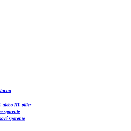
oducho
e
 alebo III. pilier
é sporenie
ové sporenie