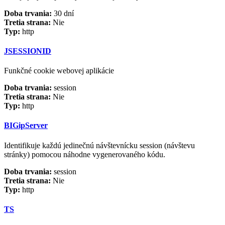
Doba trvania:
30 dní
Tretia strana:
Nie
Typ:
http
JSESSIONID
Funkčné cookie webovej aplikácie
Doba trvania:
session
Tretia strana:
Nie
Typ:
http
BIGipServer
Identifikuje každú jedinečnú návštevnícku session (návštevu
stránky) pomocou náhodne vygenerovaného kódu.
Doba trvania:
session
Tretia strana:
Nie
Typ:
http
TS