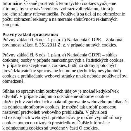
Informácie získané prostredníctvom týchto cookies využijeme
k tomu, aby sme návštevníkovi zobrazovali reklamu, ktorá je
pre jeho záujmy relevantnejšia. Používajú sa tiež aj na obmedzenie
počtu zobrazení reklamy a na meranie efektívnosti reklamných
kampaní.
Právny základ spracúvania:
Právny základ čl. 6 ods. 1 písm. c) Nariadenia GDPR – Zákonná
povinnosť zákon č. 351/2011 Z. z. v prípade nutných cookies.
Právny základ čl. 6 ods. 1 písm. a) Nariadenia GDPR – súhlas
dotknutej osoby v prípade marketingových a štatistických cookies.
V prípade neakceptovania cookies, budú zo strany spoločných
prevádzkovateľov spracúvané len nutné (technicky nevyhnutné)
cookies a prehliadanie webovej stránky nn.sk nebude používateľovi
obmedzené.
Súhlas so spracúvaním osobných údajov je možné kedykoľvek
odvolať. V prípade záujmu o odstránenie súborov cookies
uložených v zariadeniach a nakonfigurovanie webového prehliadača
na odmietanie súborov cookies, je možné tak urobiť pomocou
nastavení predvolieb webového prehliadača. V závislosti
od existujúcich webových prehliadačov je možné vypnúť súbory
cookies pomocou rôznych prostriedkov. Ďalšie informácie
k odmietnutiu cookies sú uvedené v časti O cookies.