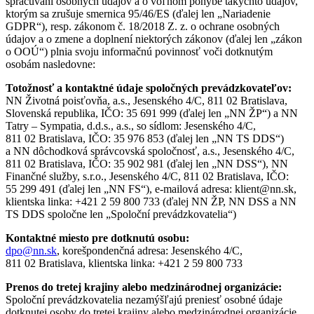
spracúvaní osobných údajov a o voľnom pohybe takýchto údajov,
ktorým sa zrušuje smernica 95/46/ES (ďalej len „Nariadenie
GDPR“), resp. zákonom č. 18/2018 Z. z. o ochrane osobných
údajov a o zmene a doplnení niektorých zákonov (ďalej len „zákon
o OOÚ“) plnia svoju informačnú povinnosť voči dotknutým
osobám nasledovne:
Totožnosť a kontaktné údaje spoločných prevádzkovateľov:
NN Životná poisťovňa, a.s., Jesenského 4/C, 811 02 Bratislava,
Slovenská republika, IČO: 35 691 999 (ďalej len „NN ŽP“) a NN
Tatry – Sympatia, d.d.s., a.s., so sídlom: Jesenského 4/C,
811 02 Bratislava, IČO: 35 976 853 (ďalej len „NN TS DDS“)
a NN dôchodková správcovská spoločnosť, a.s., Jesenského 4/C,
811 02 Bratislava, IČO: 35 902 981 (ďalej len „NN DSS“), NN
Finančné služby, s.r.o., Jesenského 4/C, 811 02 Bratislava, IČO:
55 299 491 (ďalej len „NN FS“), e-mailová adresa: klient@nn.sk,
klientska linka: +421 2 59 800 733 (ďalej NN ŽP, NN DSS a NN
TS DDS spoločne len „Spoloční prevádzkovatelia“)
Kontaktné miesto pre dotknutú osobu:
dpo@nn.sk
, korešpondenčná adresa: Jesenského 4/C,
811 02 Bratislava, klientska linka: +421 2 59 800 733
Prenos do tretej krajiny alebo medzinárodnej organizácie:
Spoloční prevádzkovatelia nezamýšľajú preniesť osobné údaje
dotknutej osoby do tretej krajiny alebo medzinárodnej organizácie.