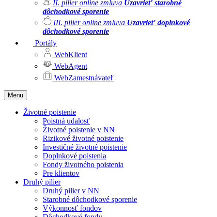
II. pilier online zmluva
Uzavrieť starobné
dôchodkové sporenie
III. pilier online zmluva
Uzavrieť doplnkové
dôchodkové sporenie
Portály
WebKlient
WebAgent
WebZamestnávateľ
Menu
Životné poistenie
Poistná udalosť
Životné poistenie v NN
Rizikové životné poistenie
Investičné životné poistenie
Doplnkové poistenia
Fondy životného poistenia
Pre klientov
Druhý pilier
Druhý pilier v NN
Starobné dôchodkové sporenie
Výkonnosť fondov
Dôchodkové fondy