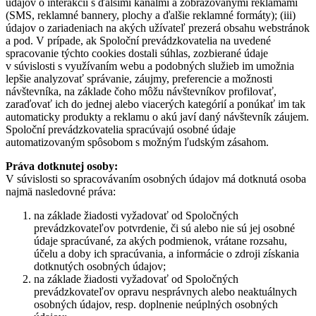
údajov o interakcii s ďalšími kanálmi a zobrazovanými reklamami
(SMS, reklamné bannery, plochy a ďalšie reklamné formáty); (iii)
údajov o zariadeniach na akých užívateľ prezerá obsahu webstránok
a pod. V prípade, ak Spoloční prevádzkovatelia na uvedené
spracovanie týchto cookies dostali súhlas, zozbierané údaje
v súvislosti s využívaním webu a podobných služieb im umožnia
lepšie analyzovať správanie, záujmy, preferencie a možnosti
návštevníka, na základe čoho môžu návštevníkov profilovať,
zaraďovať ich do jednej alebo viacerých kategórií a ponúkať im tak
automaticky produkty a reklamu o akú javí daný návštevník záujem.
Spoloční prevádzkovatelia spracúvajú osobné údaje
automatizovaným spôsobom s možným ľudským zásahom.
Práva dotknutej osoby:
V súvislosti so spracovávaním osobných údajov má dotknutá osoba
najmä nasledovné práva:
na základe žiadosti vyžadovať od Spoločných
prevádzkovateľov potvrdenie, či sú alebo nie sú jej osobné
údaje spracúvané, za akých podmienok, vrátane rozsahu,
účelu a doby ich spracúvania, a informácie o zdroji získania
dotknutých osobných údajov;
na základe žiadosti vyžadovať od Spoločných
prevádzkovateľov opravu nesprávnych alebo neaktuálnych
osobných údajov, resp. doplnenie neúplných osobných