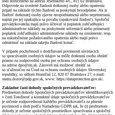
listu doručeného na adresu Jesenského 4/C, 811 02 Bratislava.
Odpovede na uvedené žiadosti dotknutej osoby alebo opatrenia
prijaté na základe týchto žiadostí sa poskytujú bezodplatne. Ak je
žiadosť dotknutej osoby zjavne neopodstatnená alebo neprimeraná,
najmä pre jej opakujúcu sa povahu (opakovaná žiadosť), Spoloční
prevádzkovatelia majú právo účtovať si poplatok zohľadňujúci
administratívne náklady na poskytnutie informácií alebo primeraný
poplatok zohľadňujúci administratívne náklady na oznámenie, resp.
na uskutočnenie požadovaného opatrenia alebo majú právo
odmietnuť na základe takejto žiadosti konať.
V prípade pochybností o dodržiavaní povinností súvisiacich
so spracúvaním osobných údajov sa môže dotknutá osoba obrátiť
priamo na zodpovednú osobu pre ochranu osobných údajov
na adrese dpo@nn.sk. Zároveň má možnosť obrátiť sa
so sťažnosťou na Úrad na ochranu osobných údajov Slovenskej
republiky, so sídlom Hraničná 12, 820 07 Bratislava 27, e-mail:
statny.dozor@pdp.gov.sk, www: https://dataprotection.gov.sk/.
Základné časti dohody spoločných prevádzkovateľov:
Predmetom dohody Spoločných prevádzkovateľov identifikovaných
v časti Totožnosť a kontaktné údaje spoločných prevádzkovateľov
je určenie zodpovednosti každého prevádzkovateľa za plnenie
povinností a úloh podľa Nariadenia GDPR tak, že (i) predmetom
dohody je určenie spoločných prostriedkov spracúvania a spoločný