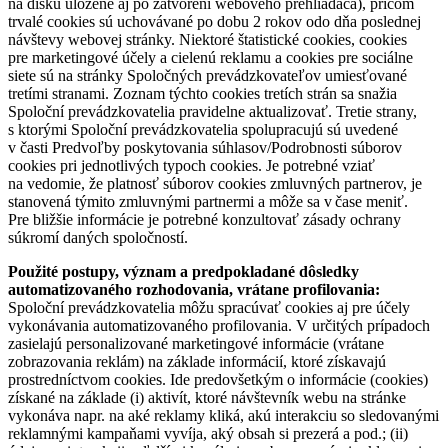
na disku uložené aj po zatvorení webového prehliadača), pričom
trvalé cookies sú uchovávané po dobu 2 rokov odo dňa poslednej
návštevy webovej stránky. Niektoré štatistické cookies, cookies
pre marketingové účely a cielenú reklamu a cookies pre sociálne
siete sú na stránky Spoločných prevádzkovateľov umiesťované
tretími stranami. Zoznam týchto cookies tretích strán sa snažia
Spoloční prevádzkovatelia pravidelne aktualizovať. Tretie strany,
s ktorými Spoloční prevádzkovatelia spolupracujú sú uvedené
v časti Predvoľby poskytovania súhlasov/Podrobnosti súborov
cookies pri jednotlivých typoch cookies. Je potrebné vziať
na vedomie, že platnosť súborov cookies zmluvných partnerov, je
stanovená týmito zmluvnými partnermi a môže sa v čase meniť.
Pre bližšie informácie je potrebné konzultovať zásady ochrany
súkromí daných spoločností.
Použité postupy, význam a predpokladané dôsledky
automatizovaného rozhodovania, vrátane profilovania:
Spoloční prevádzkovatelia môžu spracúvať cookies aj pre účely
vykonávania automatizovaného profilovania. V určitých prípadoch
zasielajú personalizované marketingové informácie (vrátane
zobrazovania reklám) na základe informácií, ktoré získavajú
prostredníctvom cookies. Ide predovšetkým o informácie (cookies)
získané na základe (i) aktivít, ktoré návštevník webu na stránke
vykonáva napr. na aké reklamy kliká, akú interakciu so sledovanými
reklamnými kampaňami vyvíja, aký obsah si prezerá a pod.; (ii)