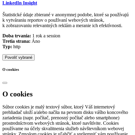
LinkedIn Insight
Štatistické údaje zbierané v anonymnej podobe, ktoré sa používajú
k vytváraniu reportov o používaní webových stránok,
k zobrazovaniu relevantných reklám a meranie ich efektívnosti.
Doba trvania:
1 rok a session
Tretia strana:
Áno
Typ:
http
Povoliť vybrané
O cookies
O cookies
Súbor cookies je malý textový súbor, ktorý Váš internetový
prehliadač uloží a/alebo načíta na pevnom disku vášho koncového
zariadenia (napr. počítač, prenosný počítač alebo smartphone)
prostredníctvom webových stránok, ktoré navštívite. Cookies
používame na účely skvalitnenia služieb návštevníkom webovej
stránky. Zmyslom cookies je uľahčiť a spríjemniť vám používanie