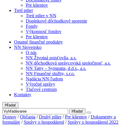
Pre klientov
Tretí pilier
Tretí pilier v NN
Doplnkové dôchodkové sporenie
Fondy
Výkonnosť fondov
Pre klientov
Ostatné finančné produkty
NN Slovensko
O nás
NN Životná poisťovňa, a.s.
NN dôchodková správcovská spoločnosť, a.s.
NN Tatry – Sympatia, d.d.s., a.s.
NN Finančné služby, s.r.o.
Nadácia NN ľudom
Výročné správy
Tlačové centrum
Kontakty
Hľadať
Hľadať
Domov
/
Občania
/
Druhý pilier
/
Pre klientov
/
Dokumenty a
formuláre
/
Správy o hospodárení
/
Správy o hospodárení 2022