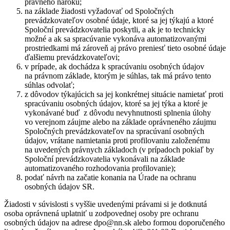
právneho nároku;
na základe žiadosti vyžadovať od Spoločných
prevádzkovateľov osobné údaje, ktoré sa jej týkajú a ktoré
Spoloční prevádzkovatelia poskytli, a ak je to technicky
možné a ak sa spracúvanie vykonáva automatizovanými
prostriedkami má zároveň aj právo preniesť tieto osobné údaje
ďalšiemu prevádzkovateľovi;
v prípade, ak dochádza k spracúvaniu osobných údajov
na právnom základe, ktorým je súhlas, tak má právo tento
súhlas odvolať;
z dôvodov týkajúcich sa jej konkrétnej situácie namietať proti
spracúvaniu osobných údajov, ktoré sa jej týka a ktoré je
vykonávané buď z dôvodu nevyhnutnosti splnenia úlohy
vo verejnom záujme alebo na základe oprávneného záujmu
Spoločných prevádzkovateľov na spracúvaní osobných
údajov, vrátane namietania proti profilovaniu založenému
na uvedených právnych základoch (v prípadoch pokiaľ by
Spoloční prevádzkovatelia vykonávali na základe
automatizovaného rozhodovania profilovanie);
podať návrh na začatie konania na Úrade na ochranu
osobných údajov SR.
Žiadosti v súvislosti s vyššie uvedenými právami si je dotknutá
osoba oprávnená uplatniť u zodpovednej osoby pre ochranu
osobných údajov na adrese dpo@nn.sk alebo formou doporučeného