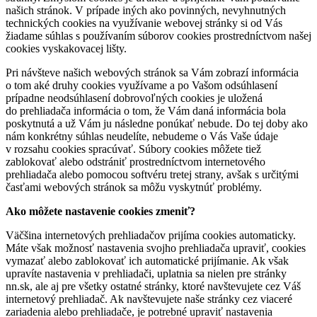
našich stránok. V prípade iných ako povinných, nevyhnutných
technických cookies na využívanie webovej stránky si od Vás
žiadame súhlas s používaním súborov cookies prostredníctvom našej
cookies vyskakovacej lišty.
Pri návšteve našich webových stránok sa Vám zobrazí informácia
o tom aké druhy cookies využívame a po Vašom odsúhlasení
prípadne neodsúhlasení dobrovoľných cookies je uložená
do prehliadača informácia o tom, že Vám daná informácia bola
poskytnutá a už Vám ju následne ponúkať nebude. Do tej doby ako
nám konkrétny súhlas neudelíte, nebudeme o Vás Vaše údaje
v rozsahu cookies spracúvať. Súbory cookies môžete tiež
zablokovať alebo odstrániť prostredníctvom internetového
prehliadača alebo pomocou softvéru tretej strany, avšak s určitými
časťami webových stránok sa môžu vyskytnúť problémy.
Ako môžete nastavenie cookies zmeniť?
Väčšina internetových prehliadačov prijíma cookies automaticky.
Máte však možnosť nastavenia svojho prehliadača upraviť, cookies
vymazať alebo zablokovať ich automatické prijímanie. Ak však
upravíte nastavenia v prehliadači, uplatnia sa nielen pre stránky
nn.sk, ale aj pre všetky ostatné stránky, ktoré navštevujete cez Váš
internetový prehliadač. Ak navštevujete naše stránky cez viaceré
zariadenia alebo prehliadače, je potrebné upraviť nastavenia