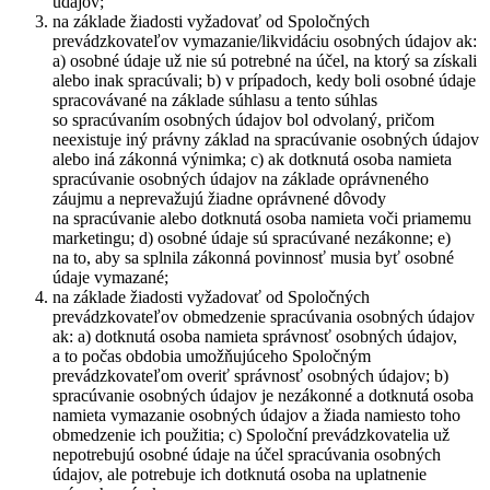
údajov;
na základe žiadosti vyžadovať od Spoločných
prevádzkovateľov vymazanie/likvidáciu osobných údajov ak:
a) osobné údaje už nie sú potrebné na účel, na ktorý sa získali
alebo inak spracúvali; b) v prípadoch, kedy boli osobné údaje
spracovávané na základe súhlasu a tento súhlas
so spracúvaním osobných údajov bol odvolaný, pričom
neexistuje iný právny základ na spracúvanie osobných údajov
alebo iná zákonná výnimka; c) ak dotknutá osoba namieta
spracúvanie osobných údajov na základe oprávneného
záujmu a neprevažujú žiadne oprávnené dôvody
na spracúvanie alebo dotknutá osoba namieta voči priamemu
marketingu; d) osobné údaje sú spracúvané nezákonne; e)
na to, aby sa splnila zákonná povinnosť musia byť osobné
údaje vymazané;
na základe žiadosti vyžadovať od Spoločných
prevádzkovateľov obmedzenie spracúvania osobných údajov
ak: a) dotknutá osoba namieta správnosť osobných údajov,
a to počas obdobia umožňujúceho Spoločným
prevádzkovateľom overiť správnosť osobných údajov; b)
spracúvanie osobných údajov je nezákonné a dotknutá osoba
namieta vymazanie osobných údajov a žiada namiesto toho
obmedzenie ich použitia; c) Spoloční prevádzkovatelia už
nepotrebujú osobné údaje na účel spracúvania osobných
údajov, ale potrebuje ich dotknutá osoba na uplatnenie