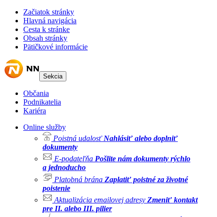
Začiatok stránky
Hlavná navigácia
Cesta k stránke
Obsah stránky
Pätičkové informácie
Sekcia
Občania
Podnikatelia
Kariéra
Online služby
Poistná udalosť
Nahlásiť alebo doplniť
dokumenty
E-podateľňa
Pošlite nám dokumenty rýchlo
a jednoducho
Platobná brána
Zaplatiť poistné za životné
poistenie
Aktualizácia emailovej adresy
Zmeniť kontakt
pre II. alebo III. pilier