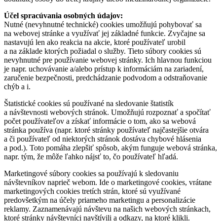
Účel spracúvania osobných údajov:
Nutné (nevyhnutné technické) cookies umožňujú pohybovať sa
na webovej stránke a využívať jej základné funkcie. Zvyčajne sa
nastavujú len ako reakcia na akcie, ktoré používateľ urobil
a na základe ktorých požiadal o služby. Tieto súbory cookies sú
nevyhnutné pre používanie webovej stránky. Ich hlavnou funkciou
je napr. uchovávanie a/alebo prístup k informáciám na zariadení,
zaručenie bezpečnosti, predchádzanie podvodom a odstraňovanie
chýb a i.
Štatistické cookies sú používané na sledovanie štatistík
a návštevnosti webových stránok. Umožňujú rozpoznať a spočítať
počet používateľov a získať informácie o tom, ako sa webová
stránka používa (napr. ktoré stránky používateľ najčastejšie otvára
a či používateľ od niektorých stránok dostáva chybové hlásenia
a pod.). Toto pomáha zlepšiť spôsob, akým funguje webová stránka,
napr. tým, že môže ľahko nájsť to, čo používateľ hľadá.
Marketingové súbory cookies sa používajú k sledovaniu
návštevníkov naprieč webom. Ide o marketingové cookies, vrátane
marketingových cookies tretích strán, ktoré sú využívané
predovšetkým na účely priameho marketingu a personalizácie
reklamy. Zaznamenávajú návštevu na našich webových stránkach,
ktoré stránky návštevníci navštívili a odkazy, na ktoré klikli.