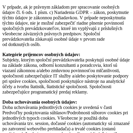
V prípade, ak je právnym základom pre spracovanie osobných
údajov čl. 6 ods. 1 písm. c) Nariadenia GDPR – zákon, poskytnutie
týchto údajov je zákonnou požiadavkou. V prípade neposkytnutia
týchto údajov, nie je možné zabezpečiť riadne plnenie povinností
spoločných prevádzkovateľov, ktoré im vyplývajú z príslušných
všeobecne záväzných právnych predpisov. Spoloční
prevádzkovatelia získavajú osobné údaje v prvom rade
od dotknutých osôb.
Kategórie príjemcov osobných údajov:
Subjekty, ktorým spoloční prevádzkovatelia poskytujú osobné údaje
na základe zákona, odborní konzultanti a poradcovia, ktorí sú
viazaní zákonnou a/alebo zmluvnou povinnosťou mlčanlivosti,
spoločnosti zabezpečujúce IT služby a/alebo poskytovanie podpory
pri správe cookies, spoločnosti poskytujúce nástroje na analytické
účely a tvorbu štatistík, štatistické spoločnosti. Spoločnosti
zabezpečujúce programatický predaj reklamy.
Doba uchovávania osobných údajov:
Doba uchovávania jednotlivých cookies je uvedená v časti
Predvoľby poskytovania súhlasov/Podrobnosti súborov cookies pri
jednotlivých typoch cookies. Všeobecne je použitá doba
uchovávania tzv. session, dočasné cookies (automaticky sú zmazané
po zatvorení webového prehliadača) a trvalé cookies (ostanú