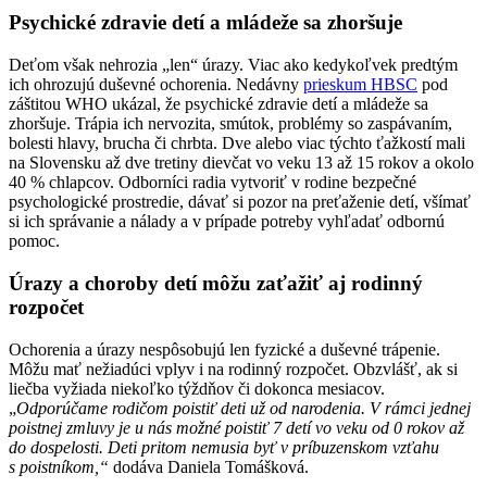
Psychické zdravie detí a mládeže sa zhoršuje
Deťom však nehrozia „len“ úrazy. Viac ako kedykoľvek predtým
ich ohrozujú duševné ochorenia. Nedávny
prieskum HBSC
pod
záštitou WHO ukázal, že psychické zdravie detí a mládeže sa
zhoršuje. Trápia ich nervozita, smútok, problémy so zaspávaním,
bolesti hlavy, brucha či chrbta. Dve alebo viac týchto ťažkostí mali
na Slovensku až dve tretiny dievčat vo veku 13 až 15 rokov a okolo
40 % chlapcov. Odborníci radia vytvoriť v rodine bezpečné
psychologické prostredie, dávať si pozor na preťaženie detí, všímať
si ich správanie a nálady a v prípade potreby vyhľadať odbornú
pomoc.
Úrazy a choroby detí môžu zaťažiť aj rodinný
rozpočet
Ochorenia a úrazy nespôsobujú len fyzické a duševné trápenie.
Môžu mať nežiadúci vplyv i na rodinný rozpočet. Obzvlášť, ak si
liečba vyžiada niekoľko týždňov či dokonca mesiacov.
„
Odporúčame rodičom poistiť deti už od narodenia. V rámci jednej
poistnej zmluvy je u nás možné poistiť 7 detí vo veku od 0 rokov až
do dospelosti. Deti pritom nemusia byť v príbuzenskom vzťahu
s poistníkom,“
dodáva Daniela Tomášková.