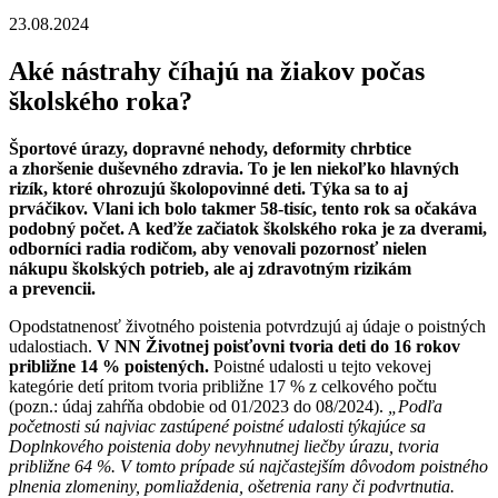
23.08.2024
Aké nástrahy číhajú na žiakov počas
školského roka?
Športové úrazy, dopravné nehody, deformity chrbtice
a zhoršenie duševného zdravia. To je len niekoľko hlavných
rizík, ktoré ohrozujú školopovinné deti. Týka sa to aj
prváčikov. Vlani ich bolo takmer 58-tisíc, tento rok sa očakáva
podobný počet. A keďže začiatok školského roka je za dverami,
odborníci radia rodičom, aby venovali pozornosť nielen
nákupu školských potrieb, ale aj zdravotným rizikám
a prevencii.
Opodstatnenosť životného poistenia potvrdzujú aj údaje o poistných
udalostiach.
V NN Životnej poisťovni tvoria deti do 16 rokov
približne 14 % poistených.
Poistné udalosti u tejto vekovej
kategórie detí pritom tvoria približne 17 % z celkového počtu
(pozn.: údaj zahŕňa obdobie od 01/2023 do 08/2024).
„Podľa
početnosti sú najviac zastúpené poistné udalosti týkajúce sa
Doplnkového poistenia doby nevyhnutnej liečby úrazu, tvoria
približne 64 %. V tomto prípade sú najčastejším dôvodom poistného
plnenia zlomeniny, pomliaždenia, ošetrenia rany či podvrtnutia.