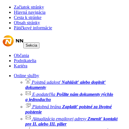
Začiatok stránky
Hlavná navigácia
Cesta k stránke
Obsah stránky
Pätičkové informácie
Sekcia
Občania
Podnikatelia
Kariéra
Online služby
Poistná udalosť
Nahlásiť alebo doplniť
dokumenty
E-podateľňa
Pošlite nám dokumenty rýchlo
a jednoducho
Platobná brána
Zaplatiť poistné za životné
poistenie
Aktualizácia emailovej adresy
Zmeniť kontakt
pre II. alebo III. pilier