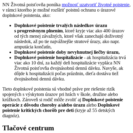
NN Životná poisťovňa ponúka
možnosť uzatvoriť životné poistenie
,
v rámci ktorého je možné rozšíriť poistnú ochranu o úrazové
doplnkové poistenia, ako:
Doplnkové poistenie trvalých následkov úrazu
s progresívnym plnením
, ktoré kryje viac ako 400 úrazov
od tých menej závažných, ktoré však zanechajú doživotný
následok, až po tie najvážnejšie stratové úrazy, ako napr.
amputácia končatín,
Doplnkové poistenie doby nevyhnutnej liečby úrazu,
Doplnkové poistenie hospitalizácie
- ak hospitalizácia trvá
viac ako 10 dní, za každý deň hospitalizácie vypláca NN
Životná poisťovňa dvojnásobnú dennú dávku. Navyše, ak
dôjde k hospitalizácii počas prázdnin, dieťa dostáva tiež
dvojnásobnú dennú dávku.
Tieto doplnkové poistenia sú vhodné práve pre riešenie rizík
spojených s výskytom úrazov pri hrách v škole, družine alebo
krúžkoch. Zároveň si rodič môže zvoliť aj
Doplnkové poistenie
operácie z dôvodu choroby a/alebo úrazu
alebo
Doplnkové
poistenie kritických chorôb pre deti
(kryje až 55 detských
diagnóz).
Tlačové centrum