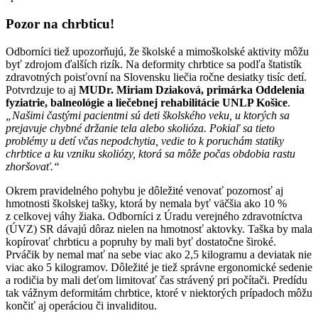
Pozor na chrbticu!
Odborníci tiež upozorňujú, že školské a mimoškolské aktivity môžu
byť zdrojom ďalších rizík. Na deformity chrbtice sa podľa štatistík
zdravotných poisťovní na Slovensku liečia ročne desiatky tisíc detí.
Potvrdzuje to aj
MUDr. Miriam Dziaková, primárka Oddelenia
fyziatrie, balneológie a liečebnej rehabilitácie UNLP Košice
.
„Našimi častými pacientmi sú deti školského veku, u ktorých sa
prejavuje chybné držanie tela alebo skolióza. Pokiaľ sa tieto
problémy u detí včas nepodchytia, vedie to k poruchám statiky
chrbtice a ku vzniku skoliózy, ktorá sa môže počas obdobia rastu
zhoršovať.“
Okrem pravidelného pohybu je dôležité venovať pozornosť aj
hmotnosti školskej tašky, ktorá by nemala byť väčšia ako 10 %
z celkovej váhy žiaka. Odborníci z Úradu verejného zdravotníctva
(ÚVZ) SR dávajú dôraz nielen na hmotnosť aktovky. Taška by mala
kopírovať chrbticu a popruhy by mali byť dostatočne široké.
Prváčik by nemal mať na sebe viac ako 2,5 kilogramu a deviatak nie
viac ako 5 kilogramov. Dôležité je tiež správne ergonomické sedenie
a rodičia by mali deťom limitovať čas strávený pri počítači. Predídu
tak vážnym deformitám chrbtice, ktoré v niektorých prípadoch môžu
končiť aj operáciou či invaliditou.