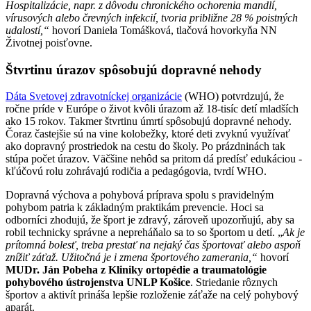
Hospitalizácie, napr. z dôvodu chronického ochorenia mandlí,
vírusových alebo črevných infekcií, tvoria približne 28 % poistných
udalostí,“
hovorí Daniela Tomášková, tlačová hovorkyňa NN
Životnej poisťovne.
Štvrtinu úrazov spôsobujú dopravné nehody
Dáta Svetovej zdravotníckej organizácie
(WHO) potvrdzujú, že
ročne príde v Európe o život kvôli úrazom až 18-tisíc detí mladších
ako 15 rokov. Takmer štvrtinu úmrtí spôsobujú dopravné nehody.
Čoraz častejšie sú na vine kolobežky, ktoré deti zvyknú využívať
ako dopravný prostriedok na cestu do školy. Po prázdninách tak
stúpa počet úrazov. Väčšine nehôd sa pritom dá predísť edukáciou -
kľúčovú rolu zohrávajú rodičia a pedagógovia, tvrdí WHO.
Dopravná výchova a pohybová príprava spolu s pravidelným
pohybom patria k základným praktikám prevencie. Hoci sa
odborníci zhodujú, že šport je zdravý, zároveň upozorňujú, aby sa
robil technicky správne a nepreháňalo sa to so športom u detí. „
Ak je
prítomná bolesť, treba prestať na nejaký čas športovať alebo aspoň
znížiť záťaž. Užitočná je i zmena športového zamerania,“
hovorí
MUDr. Ján Pobeha z Kliniky ortopédie a traumatológie
pohybového ústrojenstva UNLP Košice
. Striedanie rôznych
športov a aktivít prináša lepšie rozloženie záťaže na celý pohybový
aparát.