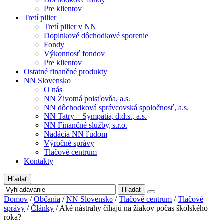
Pre klientov
Tretí pilier
Tretí pilier v NN
Doplnkové dôchodkové sporenie
Fondy
Výkonnosť fondov
Pre klientov
Ostatné finančné produkty
NN Slovensko
O nás
NN Životná poisťovňa, a.s.
NN dôchodková správcovská spoločnosť, a.s.
NN Tatry – Sympatia, d.d.s., a.s.
NN Finančné služby, s.r.o.
Nadácia NN ľudom
Výročné správy
Tlačové centrum
Kontakty
Hľadať
Hľadať
Domov
/
Občania
/
NN Slovensko
/
Tlačové centrum
/
Tlačové
správy
/
Články
/
Aké nástrahy číhajú na žiakov počas školského
roka?