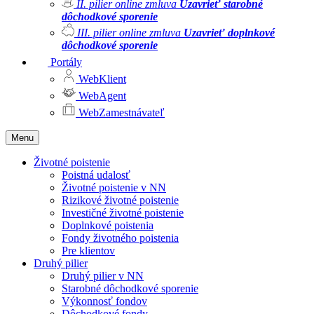
II. pilier online zmluva
Uzavrieť starobné
dôchodkové sporenie
III. pilier online zmluva
Uzavrieť doplnkové
dôchodkové sporenie
Portály
WebKlient
WebAgent
WebZamestnávateľ
Menu
Životné poistenie
Poistná udalosť
Životné poistenie v NN
Rizikové životné poistenie
Investičné životné poistenie
Doplnkové poistenia
Fondy životného poistenia
Pre klientov
Druhý pilier
Druhý pilier v NN
Starobné dôchodkové sporenie
Výkonnosť fondov
Dôchodkové fondy