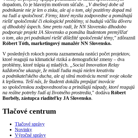
dopadom, čo je hlavným motívom súťaže.
„V dnešnej dobe už
podnikanie nie je len o zisku, ale aj o tom, aký pozitívny dopad má
na ľudí a spoločnosť. Firmy, ktoré myslia zodpovedne a pomáhajú
riešiť spoločenské či ekologické problémy, si budujú väčšiu dôveru
aj dlhodobý úspech. Sme preto radi, že NN Slovensko dlhodobo
podporuje projekt JA Slovensko a pomáha študentom premýšľať
o tom, ako pri podnikaní riešiť dôležité spoločenské témy,"
zdôraznil
Róbert Tóth, marketingový manažér NN Slovensko.
V posledných rokoch porota zaznamenala rastúci počet projektov,
ktoré reagujú na klimatické riziká a demografické zmeny – dva
problémy, ktoré trápia aj mladých.
„Social Innovation Relay
každoročne ukazuje, že mladí ľudia majú nielen kreativitu
a podnikateľského ducha, ale aj silnú motiváciu meniť svoje okolie
k lepšiemu. Teší nás, že študenti dokážu prepájať inovácie
so spoločenskou zodpovednosťou a prinášajú nápady, ktoré reagujú
na reálne potreby ľudí aj životného prostredia,
" dodáva
Róbert
Borbély, zástupca riaditeľky JA Slovensko
.
Tlačové centrum
Tlačové správy
Novinky
Výročné správy