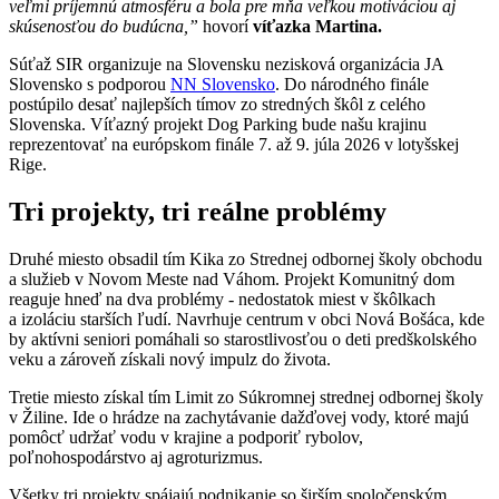
veľmi príjemnú atmosféru a bola pre mňa veľkou motiváciou aj
skúsenosťou do budúcna,”
hovorí
víťazka Martina.
Súťaž SIR organizuje na Slovensku nezisková organizácia JA
Slovensko s podporou
NN Slovensko
. Do národného finále
postúpilo desať najlepších tímov zo stredných škôl z celého
Slovenska. Víťazný projekt Dog Parking bude našu krajinu
reprezentovať na európskom finále 7. až 9. júla 2026 v lotyšskej
Rige.
Tri projekty, tri reálne problémy
Druhé miesto obsadil tím Kika zo Strednej odbornej školy obchodu
a služieb v Novom Meste nad Váhom. Projekt Komunitný dom
reaguje hneď na dva problémy - nedostatok miest v škôlkach
a izoláciu starších ľudí. Navrhuje centrum v obci Nová Bošáca, kde
by aktívni seniori pomáhali so starostlivosťou o deti predškolského
veku a zároveň získali nový impulz do života.
Tretie miesto získal tím Limit zo Súkromnej strednej odbornej školy
v Žiline. Ide o hrádze na zachytávanie dažďovej vody, ktoré majú
pomôcť udržať vodu v krajine a podporiť rybolov,
poľnohospodárstvo aj agroturizmus.
Všetky tri projekty spájajú podnikanie so širším spoločenským