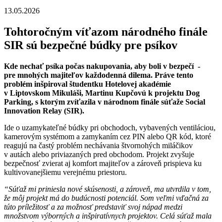
13.05.2026
Tohtoročným víťazom národného finále
SIR sú bezpečné búdky pre psíkov
Kde nechať psíka počas nakupovania, aby boli v bezpečí -
pre mnohých majiteľov každodenná dilema. Práve tento
problém inšpiroval študentku Hotelovej akadémie
v Liptovskom Mikuláši, Martinu Kupčovú k projektu Dog
Parking, s ktorým zvíťazila v národnom finále súťaže Social
Innovation Relay (SIR).
Ide o uzamykateľné búdky pri obchodoch, vybavených ventiláciou,
kamerovým systémom a zamykaním cez PIN alebo QR kód, ktoré
reagujú na častý problém nechávania štvornohých miláčikov
v autách alebo priviazaných pred obchodom. Projekt zvyšuje
bezpečnosť zvierat aj komfort majiteľov a zároveň prispieva ku
kultivovanejšiemu verejnému priestoru.
“Súťaž mi priniesla nové skúsenosti, a zároveň, ma utvrdila v tom,
že môj projekt má do budúcnosti potenciál. Som veľmi vďačná za
túto príležitosť a za možnosť predstaviť svoj nápad medzi
množstvom výborných a inšpiratívnych projektov. Celá súťaž mala