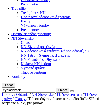
Pre klientov
Tretí pilier
Tretí pilier v NN
Doplnkové dôchodkové sporenie
Fondy
Výkonnosť fondov
Pre klientov
Ostatné finančné produkty
NN Slovensko
O nás
NN Životná poisťovňa, a.s.
NN dôchodková správcovská spoločnosť, a.s.
NN Tatry – Sympatia, d.d.s., a.s.
NN Finančné služby, s.r.o.
Nadácia NN ľudom
Výročné správy
Tlačové centrum
Kontakty
Hľadať
Hľadať
Domov
/
Občania
/
NN Slovensko
/
Tlačové centrum
/
Tlačové
správy
/
Články
/
Tohtoročným víťazom národného finále SIR sú
bezpečné búdky pre psíkov