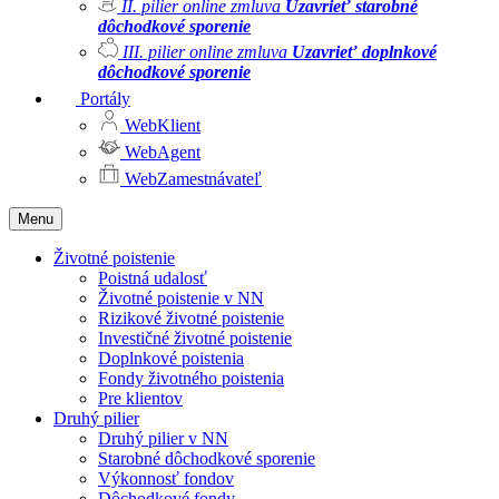
II. pilier online zmluva
Uzavrieť starobné
dôchodkové sporenie
III. pilier online zmluva
Uzavrieť doplnkové
dôchodkové sporenie
Portály
WebKlient
WebAgent
WebZamestnávateľ
Menu
Životné poistenie
Poistná udalosť
Životné poistenie v NN
Rizikové životné poistenie
Investičné životné poistenie
Doplnkové poistenia
Fondy životného poistenia
Pre klientov
Druhý pilier
Druhý pilier v NN
Starobné dôchodkové sporenie
Výkonnosť fondov
Dôchodkové fondy