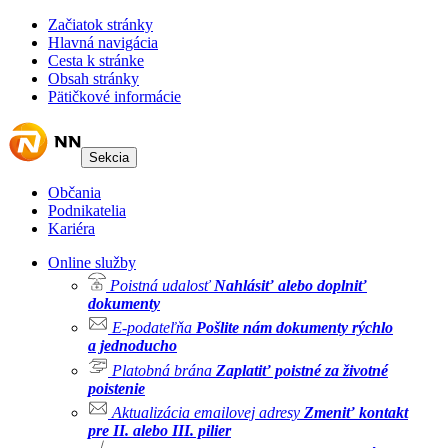
Začiatok stránky
Hlavná navigácia
Cesta k stránke
Obsah stránky
Pätičkové informácie
Sekcia
Občania
Podnikatelia
Kariéra
Online služby
Poistná udalosť
Nahlásiť alebo doplniť
dokumenty
E-podateľňa
Pošlite nám dokumenty rýchlo
a jednoducho
Platobná brána
Zaplatiť poistné za životné
poistenie
Aktualizácia emailovej adresy
Zmeniť kontakt
pre II. alebo III. pilier