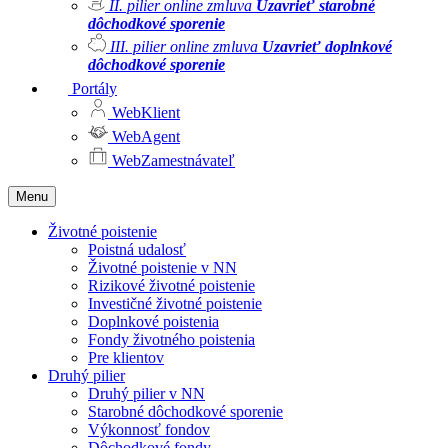
II. pilier online zmluva
Uzavrieť starobné
dôchodkové sporenie
III. pilier online zmluva
Uzavrieť doplnkové
dôchodkové sporenie
Portály
WebKlient
WebAgent
WebZamestnávateľ
Menu
Životné poistenie
Poistná udalosť
Životné poistenie v NN
Rizikové životné poistenie
Investičné životné poistenie
Doplnkové poistenia
Fondy životného poistenia
Pre klientov
Druhý pilier
Druhý pilier v NN
Starobné dôchodkové sporenie
Výkonnosť fondov
Dôchodkové fondy