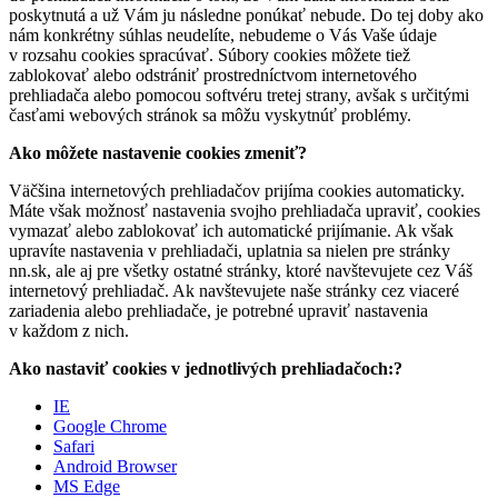
poskytnutá a už Vám ju následne ponúkať nebude. Do tej doby ako
nám konkrétny súhlas neudelíte, nebudeme o Vás Vaše údaje
v rozsahu cookies spracúvať. Súbory cookies môžete tiež
zablokovať alebo odstrániť prostredníctvom internetového
prehliadača alebo pomocou softvéru tretej strany, avšak s určitými
časťami webových stránok sa môžu vyskytnúť problémy.
Ako môžete nastavenie cookies zmeniť?
Väčšina internetových prehliadačov prijíma cookies automaticky.
Máte však možnosť nastavenia svojho prehliadača upraviť, cookies
vymazať alebo zablokovať ich automatické prijímanie. Ak však
upravíte nastavenia v prehliadači, uplatnia sa nielen pre stránky
nn.sk, ale aj pre všetky ostatné stránky, ktoré navštevujete cez Váš
internetový prehliadač. Ak navštevujete naše stránky cez viaceré
zariadenia alebo prehliadače, je potrebné upraviť nastavenia
v každom z nich.
Ako nastaviť cookies v jednotlivých prehliadačoch:?
IE
Google Chrome
Safari
Android Browser
MS Edge