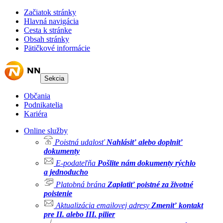
Začiatok stránky
Hlavná navigácia
Cesta k stránke
Obsah stránky
Pätičkové informácie
Sekcia
Občania
Podnikatelia
Kariéra
Online služby
Poistná udalosť
Nahlásiť alebo doplniť
dokumenty
E-podateľňa
Pošlite nám dokumenty rýchlo
a jednoducho
Platobná brána
Zaplatiť poistné za životné
poistenie
Aktualizácia emailovej adresy
Zmeniť kontakt
pre II. alebo III. pilier