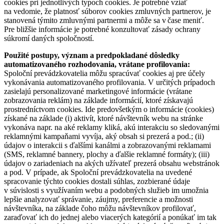
cookies pri jednotlivých typoch cookies. Je potrebné vziať
na vedomie, že platnosť súborov cookies zmluvných partnerov, je
stanovená týmito zmluvnými partnermi a môže sa v čase meniť.
Pre bližšie informácie je potrebné konzultovať zásady ochrany
súkromí daných spoločností.
Použité postupy, význam a predpokladané dôsledky
automatizovaného rozhodovania, vrátane profilovania:
Spoloční prevádzkovatelia môžu spracúvať cookies aj pre účely
vykonávania automatizovaného profilovania. V určitých prípadoch
zasielajú personalizované marketingové informácie (vrátane
zobrazovania reklám) na základe informácií, ktoré získavajú
prostredníctvom cookies. Ide predovšetkým o informácie (cookies)
získané na základe (i) aktivít, ktoré návštevník webu na stránke
vykonáva napr. na aké reklamy kliká, akú interakciu so sledovanými
reklamnými kampaňami vyvíja, aký obsah si prezerá a pod.; (ii)
údajov o interakcii s ďalšími kanálmi a zobrazovanými reklamami
(SMS, reklamné bannery, plochy a ďalšie reklamné formáty); (iii)
údajov o zariadeniach na akých užívateľ prezerá obsahu webstránok
a pod. V prípade, ak Spoloční prevádzkovatelia na uvedené
spracovanie týchto cookies dostali súhlas, zozbierané údaje
v súvislosti s využívaním webu a podobných služieb im umožnia
lepšie analyzovať správanie, záujmy, preferencie a možnosti
návštevníka, na základe čoho môžu návštevníkov profilovať,
zaraďovať ich do jednej alebo viacerých kategórií a ponúkať im tak