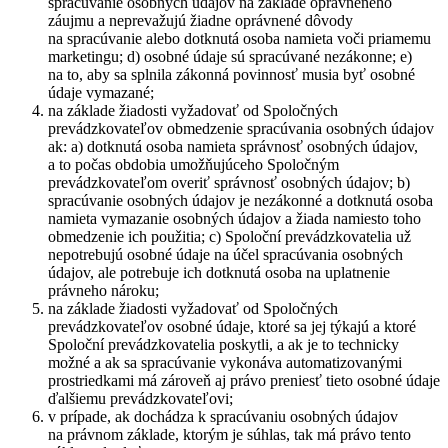
spracúvanie osobných údajov na základe oprávneného
záujmu a neprevažujú žiadne oprávnené dôvody
na spracúvanie alebo dotknutá osoba namieta voči priamemu
marketingu; d) osobné údaje sú spracúvané nezákonne; e)
na to, aby sa splnila zákonná povinnosť musia byť osobné
údaje vymazané;
na základe žiadosti vyžadovať od Spoločných
prevádzkovateľov obmedzenie spracúvania osobných údajov
ak: a) dotknutá osoba namieta správnosť osobných údajov,
a to počas obdobia umožňujúceho Spoločným
prevádzkovateľom overiť správnosť osobných údajov; b)
spracúvanie osobných údajov je nezákonné a dotknutá osoba
namieta vymazanie osobných údajov a žiada namiesto toho
obmedzenie ich použitia; c) Spoloční prevádzkovatelia už
nepotrebujú osobné údaje na účel spracúvania osobných
údajov, ale potrebuje ich dotknutá osoba na uplatnenie
právneho nároku;
na základe žiadosti vyžadovať od Spoločných
prevádzkovateľov osobné údaje, ktoré sa jej týkajú a ktoré
Spoloční prevádzkovatelia poskytli, a ak je to technicky
možné a ak sa spracúvanie vykonáva automatizovanými
prostriedkami má zároveň aj právo preniesť tieto osobné údaje
ďalšiemu prevádzkovateľovi;
v prípade, ak dochádza k spracúvaniu osobných údajov
na právnom základe, ktorým je súhlas, tak má právo tento