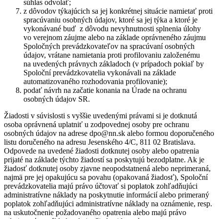
súhlas odvolať;
z dôvodov týkajúcich sa jej konkrétnej situácie namietať proti
spracúvaniu osobných údajov, ktoré sa jej týka a ktoré je
vykonávané buď z dôvodu nevyhnutnosti splnenia úlohy
vo verejnom záujme alebo na základe oprávneného záujmu
Spoločných prevádzkovateľov na spracúvaní osobných
údajov, vrátane namietania proti profilovaniu založenému
na uvedených právnych základoch (v prípadoch pokiaľ by
Spoloční prevádzkovatelia vykonávali na základe
automatizovaného rozhodovania profilovanie);
podať návrh na začatie konania na Úrade na ochranu
osobných údajov SR.
Žiadosti v súvislosti s vyššie uvedenými právami si je dotknutá
osoba oprávnená uplatniť u zodpovednej osoby pre ochranu
osobných údajov na adrese dpo@nn.sk alebo formou doporučeného
listu doručeného na adresu Jesenského 4/C, 811 02 Bratislava.
Odpovede na uvedené žiadosti dotknutej osoby alebo opatrenia
prijaté na základe týchto žiadostí sa poskytujú bezodplatne. Ak je
žiadosť dotknutej osoby zjavne neopodstatnená alebo neprimeraná,
najmä pre jej opakujúcu sa povahu (opakovaná žiadosť), Spoloční
prevádzkovatelia majú právo účtovať si poplatok zohľadňujúci
administratívne náklady na poskytnutie informácií alebo primeraný
poplatok zohľadňujúci administratívne náklady na oznámenie, resp.
na uskutočnenie požadovaného opatrenia alebo majú právo