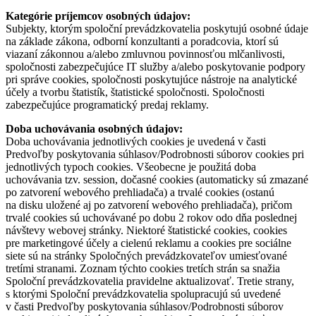
Kategórie príjemcov osobných údajov:
Subjekty, ktorým spoloční prevádzkovatelia poskytujú osobné údaje
na základe zákona, odborní konzultanti a poradcovia, ktorí sú
viazaní zákonnou a/alebo zmluvnou povinnosťou mlčanlivosti,
spoločnosti zabezpečujúce IT služby a/alebo poskytovanie podpory
pri správe cookies, spoločnosti poskytujúce nástroje na analytické
účely a tvorbu štatistík, štatistické spoločnosti. Spoločnosti
zabezpečujúce programatický predaj reklamy.
Doba uchovávania osobných údajov:
Doba uchovávania jednotlivých cookies je uvedená v časti
Predvoľby poskytovania súhlasov/Podrobnosti súborov cookies pri
jednotlivých typoch cookies. Všeobecne je použitá doba
uchovávania tzv. session, dočasné cookies (automaticky sú zmazané
po zatvorení webového prehliadača) a trvalé cookies (ostanú
na disku uložené aj po zatvorení webového prehliadača), pričom
trvalé cookies sú uchovávané po dobu 2 rokov odo dňa poslednej
návštevy webovej stránky. Niektoré štatistické cookies, cookies
pre marketingové účely a cielenú reklamu a cookies pre sociálne
siete sú na stránky Spoločných prevádzkovateľov umiesťované
tretími stranami. Zoznam týchto cookies tretích strán sa snažia
Spoloční prevádzkovatelia pravidelne aktualizovať. Tretie strany,
s ktorými Spoloční prevádzkovatelia spolupracujú sú uvedené
v časti Predvoľby poskytovania súhlasov/Podrobnosti súborov