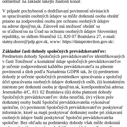
odmietnuť na základe takejto žiadosti konať.
V prípade pochybností o dodržiavaní povinností súvisiacich
so spracúvaním osobných údajov sa môže dotknutá osoba obrátiť
priamo na zodpovednú osobu pre ochranu osobných údajov
na adrese dpo@nn.sk. Zároveň má možnosť obrátiť sa
so sťažnosťou na Úrad na ochranu osobných údajov Slovenskej
republiky, so sídlom Hraničná 12, 820 07 Bratislava 27, e-mail:
statny.dozor@pdp.gov.sk, www: https://dataprotection.gov.sk/.
Základné časti dohody spoločných prevádzkovateľov:
Predmetom dohody Spoločných prevádzkovateľov identifikovaných
v časti Totožnosť a kontaktné údaje spoločných prevádzkovateľov
je určenie zodpovednosti každého prevádzkovateľa za plnenie
povinností a úloh podľa Nariadenia GDPR tak, že (i) predmetom
dohody je určenie spoločných prostriedkov spracúvania a spoločný
účel spracúvania osobných údajov dotknutých osôb, (ii) kontaktným
miestom pre dotknutú osobu je dpo@nn.sk, korešpondenčná adresa:
Jesenského 4/C, 811 02 Bratislava (iii) doba platnosti dohody
Spoločných prevádzkovateľov: doba neurčitá, (iv) výkon práv
dotknutej osoby budú Spoloční prevádzkovatelia vykonávať
spoločne, (v) povinnosti Spoločných prevádzkovateľov poskytovať
informácie, ktoré sa majú poskytovať dotknutej osobe pri získavaní
osobných údajov budú poskytovať Spoloční prevádzkovatelia
spoločne. Bez ohľadu na podmienky dohody však môže dotknutá