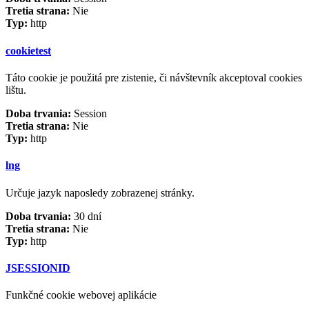
Tretia strana:
Nie
Typ:
http
cookietest
Táto cookie je použitá pre zistenie, či návštevník akceptoval cookies
lištu.
Doba trvania:
Session
Tretia strana:
Nie
Typ:
http
lng
Určuje jazyk naposledy zobrazenej stránky.
Doba trvania:
30 dní
Tretia strana:
Nie
Typ:
http
JSESSIONID
Funkčné cookie webovej aplikácie