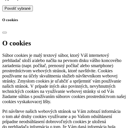
Povoliť vybrané
O cookies
O cookies
Súbor cookies je malý textový súbor, ktorý Váš internetový
prehliadač uloží a/alebo načíta na pevnom disku vášho koncového
zariadenia (napr. počítač, prenosný počítač alebo smartphone)
prostredníctvom webových stránok, ktoré navštívite. Cookies
používame na účely skvalitnenia služieb návštevníkom webovej
stránky. Zmyslom cookies je uľahčiť a spríjemniť vám používanie
našich stránok. V prípade iných ako povinných, nevyhnutných
technických cookies na využívanie webovej stránky si od Vás
žiadame súhlas s používaním súborov cookies prostredníctvom našej
cookies vyskakovacej lišty.
Pri návšteve našich webových stránok sa Vám zobrazí informácia
o tom aké druhy cookies využívame a po Vašom odsúhlasení
prípadne neodsúhlasení dobrovoľných cookies je uložená
do prehliadača informácia o tom, že Vám daná informácia bola