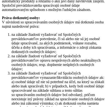
automaticky produkty a reklamu o akú javí daný návštevník záujem.
Spoloční prevádzkovatelia spracúvajú osobné údaje
automatizovaným spôsobom s možným ľudským zásahom.
Práva dotknutej osoby:
V súvislosti so spracovávaním osobných údajov má dotknutá osoba
najmä nasledovné práva:
na základe žiadosti vyžadovať od Spoločných
prevádzkovateľov potvrdenie, či sú alebo nie sú jej osobné
údaje spracúvané, za akých podmienok, vrátane rozsahu,
účelu a doby ich spracúvania, a informácie o zdroji získania
dotknutých osobných údajov;
na základe žiadosti vyžadovať od Spoločných
prevádzkovateľov opravu nesprávnych alebo neaktuálnych
osobných údajov, resp. doplnenie neúplných osobných
údajov;
na základe žiadosti vyžadovať od Spoločných
prevádzkovateľov vymazanie/likvidáciu osobných údajov ak:
a) osobné údaje už nie sú potrebné na účel, na ktorý sa získali
alebo inak spracúvali; b) v prípadoch, kedy boli osobné údaje
spracovávané na základe súhlasu a tento súhlas
so spracúvaním osobných údajov bol odvolaný, pričom
neexistuje iný právny základ na spracúvanie osobných údajov
alebo iná zákonná výnimka; c) ak dotknutá osoba namieta