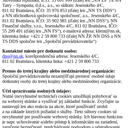
Slovenská republika, IČO: 35 691 999 (ďalej len „NN ŽP“) a NN
Tatry – Sympatia, d.d.s., a.s., so sídlom: Jesenského 4/C,
811 02 Bratislava, IČO: 35 976 853 (ďalej len „NN TS DDS“)
a NN dôchodková správcovská spoločnosť, a.s., Jesenského 4/C,
811 02 Bratislava, IČO: 35 902 981 (ďalej len „NN DSS“), NN
Finančné služby, s.r.o., Jesenského 4/C, 811 02 Bratislava, IČO:
55 299 491 (ďalej len „NN FS“), e-mailová adresa: klient@nn.sk,
klientska linka: +421 2 59 800 733 (ďalej NN ŽP, NN DSS a NN
TS DDS spoločne len „Spoloční prevádzkovatelia“)
Kontaktné miesto pre dotknutú osobu:
dpo@nn.sk
, korešpondenčná adresa: Jesenského 4/C,
811 02 Bratislava, klientska linka: +421 2 59 800 733
Prenos do tretej krajiny alebo medzinárodnej organizácie:
Spoloční prevádzkovatelia nezamýšľajú preniesť osobné údaje
dotknutej osoby do tretej krajiny alebo medzinárodnej organizácie.
Účel spracúvania osobných údajov:
Nutné (nevyhnutné technické) cookies umožňujú pohybovať sa
na webovej stránke a využívať jej základné funkcie. Zvyčajne sa
nastavujú len ako reakcia na akcie, ktoré používateľ urobil
a na základe ktorých požiadal o služby. Tieto súbory cookies sú
nevyhnutné pre používanie webovej stránky. Ich hlavnou funkciou
je napr. uchovávanie a/alebo prístup k informáciám na zariadení,
zaručenie bezpečnosti, predchádzanie podvodom a odstraňovanie