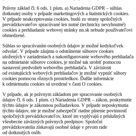
Právny základ čl. 6 ods. 1 písm. a) Nariadenia GDPR – súhlas
dotknutej osoby v prípade marketingových a štatistických cookies.
V prípade neakceptovania cookies, budú zo strany spoločných
prevádzkovateľov spracúvané len nutné (technicky nevyhnutné)
cookies a prehliadanie webovej stránky nn.sk nebude používateľovi
obmedzené.
Súhlas so spracúvaním osobných údajov je možné kedykoľvek
odvolať. V prípade záujmu o odstránenie súborov cookies
uložených v zariadeniach a nakonfigurovanie webového prehliadača
na odmietanie súborov cookies, je možné tak urobiť pomocou
nastavení predvolieb webového prehliadača. V závislosti
od existujúcich webových prehliadačov je možné vypnúť súbory
cookies pomocou rôznych prostriedkov. Ďalšie informácie
k odmietnutiu cookies sú uvedené v časti O cookies.
V prípade, ak je právnym základom pre spracovanie osobných
údajov čl. 6 ods. 1 písm. c) Nariadenia GDPR – zákon, poskytnutie
týchto údajov je zákonnou požiadavkou. V prípade neposkytnutia
týchto údajov, nie je možné zabezpečiť riadne plnenie povinností
spoločných prevádzkovateľov, ktoré im vyplývajú z príslušných
všeobecne záväzných právnych predpisov. Spoloční
prevádzkovatelia získavajú osobné údaje v prvom rade
od dotknutých osôb.