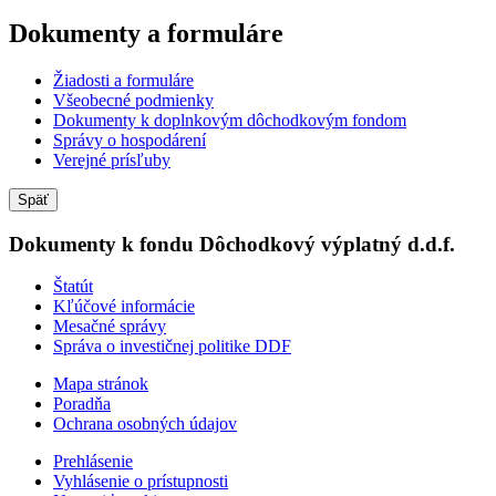
Dokumenty a formuláre
Žiadosti a formuláre
Všeobecné podmienky
Dokumenty k doplnkovým dôchodkovým fondom
Správy o hospodárení
Verejné prísľuby
Späť
Dokumenty k fondu Dôchodkový výplatný d.d.f.
Štatút
Kľúčové informácie
Mesačné správy
Správa o investičnej politike DDF
Mapa stránok
Poradňa
Ochrana osobných údajov
Prehlásenie
Vyhlásenie o prístupnosti