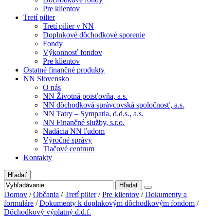
Pre klientov
Tretí pilier
Tretí pilier v NN
Doplnkové dôchodkové sporenie
Fondy
Výkonnosť fondov
Pre klientov
Ostatné finančné produkty
NN Slovensko
O nás
NN Životná poisťovňa, a.s.
NN dôchodková správcovská spoločnosť, a.s.
NN Tatry – Sympatia, d.d.s., a.s.
NN Finančné služby, s.r.o.
Nadácia NN ľudom
Výročné správy
Tlačové centrum
Kontakty
Hľadať
Hľadať
Domov
/
Občania
/
Tretí pilier
/
Pre klientov
/
Dokumenty a
formuláre
/
Dokumenty k doplnkovým dôchodkovým fondom
/
Dôchodkový výplatný d.d.f.