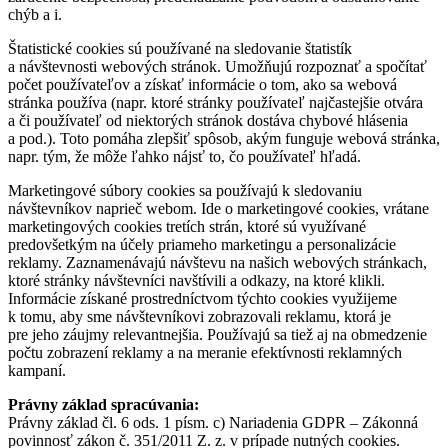
chýb a i.
Štatistické cookies sú používané na sledovanie štatistík
a návštevnosti webových stránok. Umožňujú rozpoznať a spočítať
počet používateľov a získať informácie o tom, ako sa webová
stránka používa (napr. ktoré stránky používateľ najčastejšie otvára
a či používateľ od niektorých stránok dostáva chybové hlásenia
a pod.). Toto pomáha zlepšiť spôsob, akým funguje webová stránka,
napr. tým, že môže ľahko nájsť to, čo používateľ hľadá.
Marketingové súbory cookies sa používajú k sledovaniu
návštevníkov naprieč webom. Ide o marketingové cookies, vrátane
marketingových cookies tretích strán, ktoré sú využívané
predovšetkým na účely priameho marketingu a personalizácie
reklamy. Zaznamenávajú návštevu na našich webových stránkach,
ktoré stránky návštevníci navštívili a odkazy, na ktoré klikli.
Informácie získané prostredníctvom týchto cookies využijeme
k tomu, aby sme návštevníkovi zobrazovali reklamu, ktorá je
pre jeho záujmy relevantnejšia. Používajú sa tiež aj na obmedzenie
počtu zobrazení reklamy a na meranie efektívnosti reklamných
kampaní.
Právny základ spracúvania:
Právny základ čl. 6 ods. 1 písm. c) Nariadenia GDPR – Zákonná
povinnosť zákon č. 351/2011 Z. z. v prípade nutných cookies.