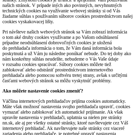
našich stránok. V prípade iných ako povinných, nevyhnutných
technických cookies na využívanie webovej stránky si od Vás
žiadame súhlas s používaním súborov cookies prostredníctvom našej
cookies vyskakovacej lišty.
Pri návšteve našich webových stránok sa Vám zobrazí informácia
o tom aké druhy cookies využívame a po Vašom odsúhlasení
prípadne neodsúhlasení dobrovoľných cookies je uložená
do prehliadača informácia o tom, že Vám daná informácia bola
poskytnutá a už Vám ju následne ponúkať nebude. Do tej doby ako
nám konkrétny súhlas neudelíte, nebudeme o Vás Vaše údaje
v rozsahu cookies spracúvať. Súbory cookies môžete tiež
zablokovať alebo odstrániť prostredníctvom internetového
prehliadača alebo pomocou softvéru tretej strany, avšak s určitými
časťami webových stránok sa môžu vyskytnúť problémy.
Ako môžete nastavenie cookies zmeniť?
Väčšina internetových prehliadačov prijíma cookies automaticky.
Máte však možnosť nastavenia svojho prehliadača upraviť, cookies
vymazať alebo zablokovať ich automatické prijímanie. Ak však
upravíte nastavenia v prehliadači, uplatnia sa nielen pre stránky
nn.sk, ale aj pre všetky ostatné stránky, ktoré navštevujete cez Váš
internetový prehliadač. Ak navštevujete naše stránky cez viaceré
zariadenia alebo prehliadače, je potrebné upraviť nastavenia