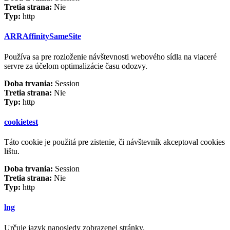
Tretia strana:
Nie
Typ:
http
ARRAffinitySameSite
Používa sa pre rozloženie návštevnosti webového sídla na viaceré
servre za účelom optimalizácie času odozvy.
Doba trvania:
Session
Tretia strana:
Nie
Typ:
http
cookietest
Táto cookie je použitá pre zistenie, či návštevník akceptoval cookies
lištu.
Doba trvania:
Session
Tretia strana:
Nie
Typ:
http
lng
Určuje jazyk naposledy zobrazenej stránky.