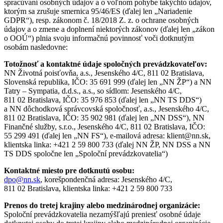
spracúvaní osobných údajov a o voľnom pohybe takýchto údajov,
ktorým sa zrušuje smernica 95/46/ES (ďalej len „Nariadenie
GDPR“), resp. zákonom č. 18/2018 Z. z. o ochrane osobných
údajov a o zmene a doplnení niektorých zákonov (ďalej len „zákon
o OOÚ“) plnia svoju informačnú povinnosť voči dotknutým
osobám nasledovne:
Totožnosť a kontaktné údaje spoločných prevádzkovateľov:
NN Životná poisťovňa, a.s., Jesenského 4/C, 811 02 Bratislava,
Slovenská republika, IČO: 35 691 999 (ďalej len „NN ŽP“) a NN
Tatry – Sympatia, d.d.s., a.s., so sídlom: Jesenského 4/C,
811 02 Bratislava, IČO: 35 976 853 (ďalej len „NN TS DDS“)
a NN dôchodková správcovská spoločnosť, a.s., Jesenského 4/C,
811 02 Bratislava, IČO: 35 902 981 (ďalej len „NN DSS“), NN
Finančné služby, s.r.o., Jesenského 4/C, 811 02 Bratislava, IČO:
55 299 491 (ďalej len „NN FS“), e-mailová adresa: klient@nn.sk,
klientska linka: +421 2 59 800 733 (ďalej NN ŽP, NN DSS a NN
TS DDS spoločne len „Spoloční prevádzkovatelia“)
Kontaktné miesto pre dotknutú osobu:
dpo@nn.sk
, korešpondenčná adresa: Jesenského 4/C,
811 02 Bratislava, klientska linka: +421 2 59 800 733
Prenos do tretej krajiny alebo medzinárodnej organizácie:
Spoloční prevádzkovatelia nezamýšľajú preniesť osobné údaje