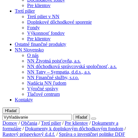
Pre klientov
Tretí pilier
Tretí pilier v NN
Doplnkové dôchodkové sporenie
Fondy
Výkonnosť fondov
Pre klientov
Ostatné finančné produkty
NN Slovensko
O nás
NN Životná poisťovňa, a.s.
NN dôchodková správcovská spoločnosť, a.s.
NN Tatry – Sympatia, d.d.s., a.s.
NN Finančné služby, s.r.o.
Nadácia NN ľudom
Výročné správy
Tlačové centrum
Kontakty
Hľadať
Hľadať
Domov
/
Občania
/
Tretí pilier
/
Pre klientov
/
Dokumenty a
formuláre
/
Dokumenty k doplnkovým dôchodkovým fondom
/
Rastový príspevkový d.d.f.
/
Správa o investičnej politike DDF