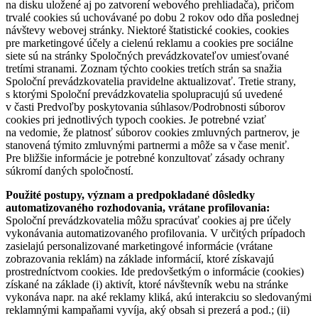
na disku uložené aj po zatvorení webového prehliadača), pričom
trvalé cookies sú uchovávané po dobu 2 rokov odo dňa poslednej
návštevy webovej stránky. Niektoré štatistické cookies, cookies
pre marketingové účely a cielenú reklamu a cookies pre sociálne
siete sú na stránky Spoločných prevádzkovateľov umiesťované
tretími stranami. Zoznam týchto cookies tretích strán sa snažia
Spoloční prevádzkovatelia pravidelne aktualizovať. Tretie strany,
s ktorými Spoloční prevádzkovatelia spolupracujú sú uvedené
v časti Predvoľby poskytovania súhlasov/Podrobnosti súborov
cookies pri jednotlivých typoch cookies. Je potrebné vziať
na vedomie, že platnosť súborov cookies zmluvných partnerov, je
stanovená týmito zmluvnými partnermi a môže sa v čase meniť.
Pre bližšie informácie je potrebné konzultovať zásady ochrany
súkromí daných spoločností.
Použité postupy, význam a predpokladané dôsledky
automatizovaného rozhodovania, vrátane profilovania:
Spoloční prevádzkovatelia môžu spracúvať cookies aj pre účely
vykonávania automatizovaného profilovania. V určitých prípadoch
zasielajú personalizované marketingové informácie (vrátane
zobrazovania reklám) na základe informácií, ktoré získavajú
prostredníctvom cookies. Ide predovšetkým o informácie (cookies)
získané na základe (i) aktivít, ktoré návštevník webu na stránke
vykonáva napr. na aké reklamy kliká, akú interakciu so sledovanými
reklamnými kampaňami vyvíja, aký obsah si prezerá a pod.; (ii)