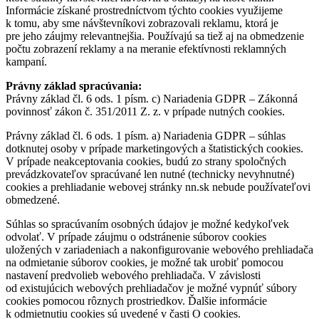
Informácie získané prostredníctvom týchto cookies využijeme
k tomu, aby sme návštevníkovi zobrazovali reklamu, ktorá je
pre jeho záujmy relevantnejšia. Používajú sa tiež aj na obmedzenie
počtu zobrazení reklamy a na meranie efektívnosti reklamných
kampaní.
Právny základ spracúvania:
Právny základ čl. 6 ods. 1 písm. c) Nariadenia GDPR – Zákonná
povinnosť zákon č. 351/2011 Z. z. v prípade nutných cookies.
Právny základ čl. 6 ods. 1 písm. a) Nariadenia GDPR – súhlas
dotknutej osoby v prípade marketingových a štatistických cookies.
V prípade neakceptovania cookies, budú zo strany spoločných
prevádzkovateľov spracúvané len nutné (technicky nevyhnutné)
cookies a prehliadanie webovej stránky nn.sk nebude používateľovi
obmedzené.
Súhlas so spracúvaním osobných údajov je možné kedykoľvek
odvolať. V prípade záujmu o odstránenie súborov cookies
uložených v zariadeniach a nakonfigurovanie webového prehliadača
na odmietanie súborov cookies, je možné tak urobiť pomocou
nastavení predvolieb webového prehliadača. V závislosti
od existujúcich webových prehliadačov je možné vypnúť súbory
cookies pomocou rôznych prostriedkov. Ďalšie informácie
k odmietnutiu cookies sú uvedené v časti O cookies.