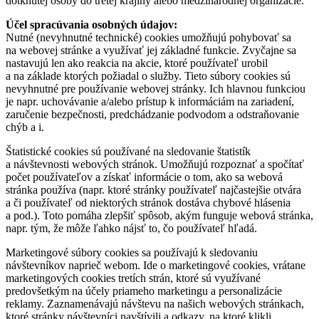
dotknutej osoby do tretej krajiny alebo medzinárodnej organizácie.
Účel spracúvania osobných údajov:
Nutné (nevyhnutné technické) cookies umožňujú pohybovať sa
na webovej stránke a využívať jej základné funkcie. Zvyčajne sa
nastavujú len ako reakcia na akcie, ktoré používateľ urobil
a na základe ktorých požiadal o služby. Tieto súbory cookies sú
nevyhnutné pre používanie webovej stránky. Ich hlavnou funkciou
je napr. uchovávanie a/alebo prístup k informáciám na zariadení,
zaručenie bezpečnosti, predchádzanie podvodom a odstraňovanie
chýb a i.
Štatistické cookies sú používané na sledovanie štatistík
a návštevnosti webových stránok. Umožňujú rozpoznať a spočítať
počet používateľov a získať informácie o tom, ako sa webová
stránka používa (napr. ktoré stránky používateľ najčastejšie otvára
a či používateľ od niektorých stránok dostáva chybové hlásenia
a pod.). Toto pomáha zlepšiť spôsob, akým funguje webová stránka,
napr. tým, že môže ľahko nájsť to, čo používateľ hľadá.
Marketingové súbory cookies sa používajú k sledovaniu
návštevníkov naprieč webom. Ide o marketingové cookies, vrátane
marketingových cookies tretích strán, ktoré sú využívané
predovšetkým na účely priameho marketingu a personalizácie
reklamy. Zaznamenávajú návštevu na našich webových stránkach,
ktoré stránky návštevníci navštívili a odkazy, na ktoré klikli.