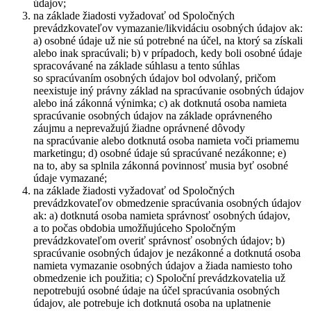
údajov;
na základe žiadosti vyžadovať od Spoločných
prevádzkovateľov vymazanie/likvidáciu osobných údajov ak:
a) osobné údaje už nie sú potrebné na účel, na ktorý sa získali
alebo inak spracúvali; b) v prípadoch, kedy boli osobné údaje
spracovávané na základe súhlasu a tento súhlas
so spracúvaním osobných údajov bol odvolaný, pričom
neexistuje iný právny základ na spracúvanie osobných údajov
alebo iná zákonná výnimka; c) ak dotknutá osoba namieta
spracúvanie osobných údajov na základe oprávneného
záujmu a neprevažujú žiadne oprávnené dôvody
na spracúvanie alebo dotknutá osoba namieta voči priamemu
marketingu; d) osobné údaje sú spracúvané nezákonne; e)
na to, aby sa splnila zákonná povinnosť musia byť osobné
údaje vymazané;
na základe žiadosti vyžadovať od Spoločných
prevádzkovateľov obmedzenie spracúvania osobných údajov
ak: a) dotknutá osoba namieta správnosť osobných údajov,
a to počas obdobia umožňujúceho Spoločným
prevádzkovateľom overiť správnosť osobných údajov; b)
spracúvanie osobných údajov je nezákonné a dotknutá osoba
namieta vymazanie osobných údajov a žiada namiesto toho
obmedzenie ich použitia; c) Spoloční prevádzkovatelia už
nepotrebujú osobné údaje na účel spracúvania osobných
údajov, ale potrebuje ich dotknutá osoba na uplatnenie