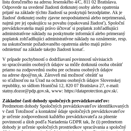
listu doručeného na adresu Jesenského 4/C, 811 02 Bratislava.
Odpovede na uvedené žiadosti dotknutej osoby alebo opatrenia
prijaté na základe týchto žiadostí sa poskytujú bezodplatne. Ak je
žiadosť dotknutej osoby zjavne neopodstatnená alebo neprimeraná,
najmä pre jej opakujúcu sa povahu (opakovaná žiadosť), Spoloční
prevádzkovatelia majú právo účtovať si poplatok zohľadňujúci
administratívne náklady na poskytnutie informácií alebo primeraný
poplatok zohľadňujúci administratívne náklady na oznámenie, resp.
na uskutočnenie požadovaného opatrenia alebo majú právo
odmietnuť na základe takejto žiadosti konať.
V prípade pochybností o dodržiavaní povinností súvisiacich
so spracúvaním osobných údajov sa môže dotknutá osoba obrátiť
priamo na zodpovednú osobu pre ochranu osobných údajov
na adrese dpo@nn.sk. Zároveň má možnosť obrátiť sa
so sťažnosťou na Úrad na ochranu osobných údajov Slovenskej
republiky, so sídlom Hraničná 12, 820 07 Bratislava 27, e-mail:
statny.dozor@pdp.gov.sk, www: https://dataprotection.gov.sk/.
Základné časti dohody spoločných prevádzkovateľov:
Predmetom dohody Spoločných prevádzkovateľov identifikovaných
v časti Totožnosť a kontaktné údaje spoločných prevádzkovateľov
je určenie zodpovednosti každého prevádzkovateľa za plnenie
povinností a úloh podľa Nariadenia GDPR tak, že (i) predmetom
dohody je určenie spoločných prostriedkov spracúvania a spoločný