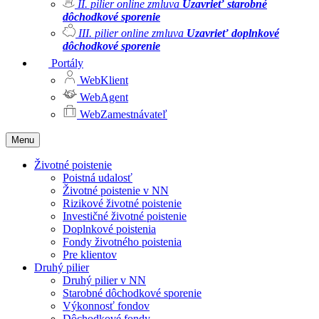
II. pilier online zmluva
Uzavrieť starobné
dôchodkové sporenie
III. pilier online zmluva
Uzavrieť doplnkové
dôchodkové sporenie
Portály
WebKlient
WebAgent
WebZamestnávateľ
Menu
Životné poistenie
Poistná udalosť
Životné poistenie v NN
Rizikové životné poistenie
Investičné životné poistenie
Doplnkové poistenia
Fondy životného poistenia
Pre klientov
Druhý pilier
Druhý pilier v NN
Starobné dôchodkové sporenie
Výkonnosť fondov
Dôchodkové fondy