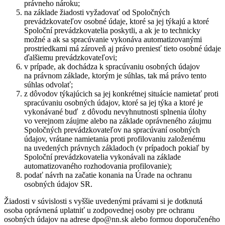
právneho nároku;
na základe žiadosti vyžadovať od Spoločných
prevádzkovateľov osobné údaje, ktoré sa jej týkajú a ktoré
Spoloční prevádzkovatelia poskytli, a ak je to technicky
možné a ak sa spracúvanie vykonáva automatizovanými
prostriedkami má zároveň aj právo preniesť tieto osobné údaje
ďalšiemu prevádzkovateľovi;
v prípade, ak dochádza k spracúvaniu osobných údajov
na právnom základe, ktorým je súhlas, tak má právo tento
súhlas odvolať;
z dôvodov týkajúcich sa jej konkrétnej situácie namietať proti
spracúvaniu osobných údajov, ktoré sa jej týka a ktoré je
vykonávané buď z dôvodu nevyhnutnosti splnenia úlohy
vo verejnom záujme alebo na základe oprávneného záujmu
Spoločných prevádzkovateľov na spracúvaní osobných
údajov, vrátane namietania proti profilovaniu založenému
na uvedených právnych základoch (v prípadoch pokiaľ by
Spoloční prevádzkovatelia vykonávali na základe
automatizovaného rozhodovania profilovanie);
podať návrh na začatie konania na Úrade na ochranu
osobných údajov SR.
Žiadosti v súvislosti s vyššie uvedenými právami si je dotknutá
osoba oprávnená uplatniť u zodpovednej osoby pre ochranu
osobných údajov na adrese dpo@nn.sk alebo formou doporučeného