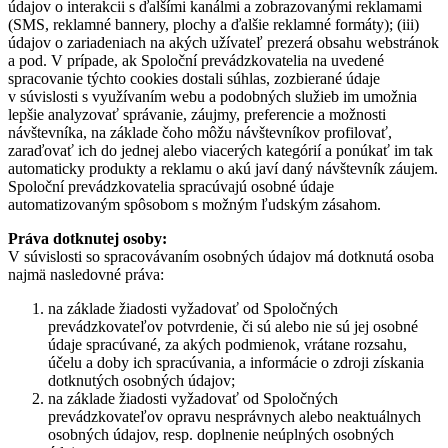
údajov o interakcii s ďalšími kanálmi a zobrazovanými reklamami
(SMS, reklamné bannery, plochy a ďalšie reklamné formáty); (iii)
údajov o zariadeniach na akých užívateľ prezerá obsahu webstránok
a pod. V prípade, ak Spoloční prevádzkovatelia na uvedené
spracovanie týchto cookies dostali súhlas, zozbierané údaje
v súvislosti s využívaním webu a podobných služieb im umožnia
lepšie analyzovať správanie, záujmy, preferencie a možnosti
návštevníka, na základe čoho môžu návštevníkov profilovať,
zaraďovať ich do jednej alebo viacerých kategórií a ponúkať im tak
automaticky produkty a reklamu o akú javí daný návštevník záujem.
Spoloční prevádzkovatelia spracúvajú osobné údaje
automatizovaným spôsobom s možným ľudským zásahom.
Práva dotknutej osoby:
V súvislosti so spracovávaním osobných údajov má dotknutá osoba
najmä nasledovné práva:
na základe žiadosti vyžadovať od Spoločných
prevádzkovateľov potvrdenie, či sú alebo nie sú jej osobné
údaje spracúvané, za akých podmienok, vrátane rozsahu,
účelu a doby ich spracúvania, a informácie o zdroji získania
dotknutých osobných údajov;
na základe žiadosti vyžadovať od Spoločných
prevádzkovateľov opravu nesprávnych alebo neaktuálnych
osobných údajov, resp. doplnenie neúplných osobných