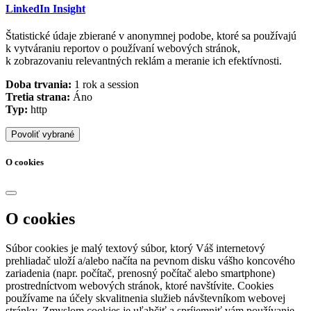
LinkedIn Insight
Štatistické údaje zbierané v anonymnej podobe, ktoré sa používajú
k vytváraniu reportov o používaní webových stránok,
k zobrazovaniu relevantných reklám a meranie ich efektívnosti.
Doba trvania:
1 rok a session
Tretia strana:
Áno
Typ:
http
Povoliť vybrané
O cookies
O cookies
Súbor cookies je malý textový súbor, ktorý Váš internetový
prehliadač uloží a/alebo načíta na pevnom disku vášho koncového
zariadenia (napr. počítač, prenosný počítač alebo smartphone)
prostredníctvom webových stránok, ktoré navštívite. Cookies
používame na účely skvalitnenia služieb návštevníkom webovej
stránky. Zmyslom cookies je uľahčiť a spríjemniť vám používanie