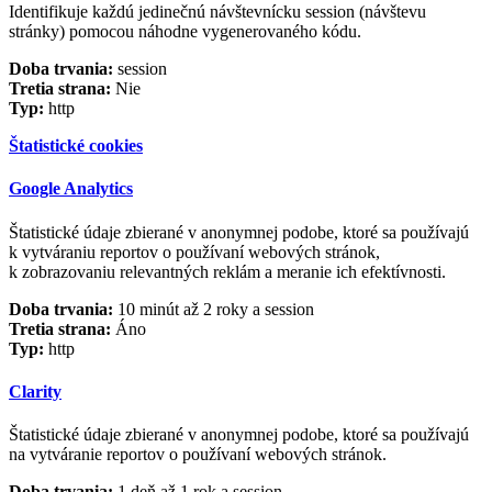
Identifikuje každú jedinečnú návštevnícku session (návštevu
stránky) pomocou náhodne vygenerovaného kódu.
Doba trvania:
session
Tretia strana:
Nie
Typ:
http
Štatistické cookies
Google Analytics
Štatistické údaje zbierané v anonymnej podobe, ktoré sa používajú
k vytváraniu reportov o používaní webových stránok,
k zobrazovaniu relevantných reklám a meranie ich efektívnosti.
Doba trvania:
10 minút až 2 roky a session
Tretia strana:
Áno
Typ:
http
Clarity
Štatistické údaje zbierané v anonymnej podobe, ktoré sa používajú
na vytváranie reportov o používaní webových stránok.
Doba trvania:
1 deň až 1 rok a session