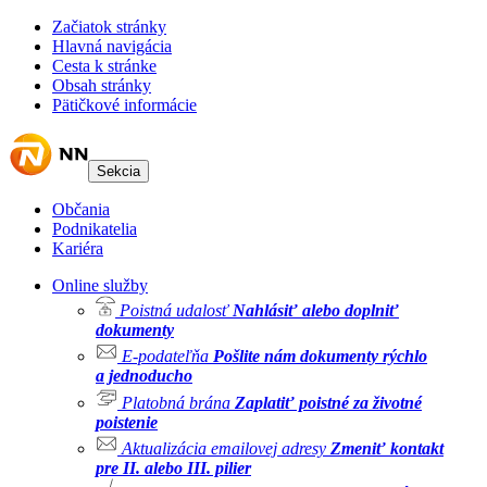
Začiatok stránky
Hlavná navigácia
Cesta k stránke
Obsah stránky
Pätičkové informácie
Sekcia
Občania
Podnikatelia
Kariéra
Online služby
Poistná udalosť
Nahlásiť alebo doplniť
dokumenty
E-podateľňa
Pošlite nám dokumenty rýchlo
a jednoducho
Platobná brána
Zaplatiť poistné za životné
poistenie
Aktualizácia emailovej adresy
Zmeniť kontakt
pre II. alebo III. pilier