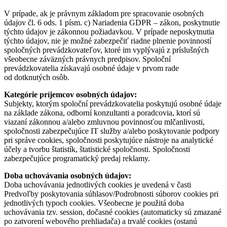
V prípade, ak je právnym základom pre spracovanie osobných
údajov čl. 6 ods. 1 písm. c) Nariadenia GDPR – zákon, poskytnutie
týchto údajov je zákonnou požiadavkou. V prípade neposkytnutia
týchto údajov, nie je možné zabezpečiť riadne plnenie povinností
spoločných prevádzkovateľov, ktoré im vyplývajú z príslušných
všeobecne záväzných právnych predpisov. Spoloční
prevádzkovatelia získavajú osobné údaje v prvom rade
od dotknutých osôb.
Kategórie príjemcov osobných údajov:
Subjekty, ktorým spoloční prevádzkovatelia poskytujú osobné údaje
na základe zákona, odborní konzultanti a poradcovia, ktorí sú
viazaní zákonnou a/alebo zmluvnou povinnosťou mlčanlivosti,
spoločnosti zabezpečujúce IT služby a/alebo poskytovanie podpory
pri správe cookies, spoločnosti poskytujúce nástroje na analytické
účely a tvorbu štatistík, štatistické spoločnosti. Spoločnosti
zabezpečujúce programatický predaj reklamy.
Doba uchovávania osobných údajov:
Doba uchovávania jednotlivých cookies je uvedená v časti
Predvoľby poskytovania súhlasov/Podrobnosti súborov cookies pri
jednotlivých typoch cookies. Všeobecne je použitá doba
uchovávania tzv. session, dočasné cookies (automaticky sú zmazané
po zatvorení webového prehliadača) a trvalé cookies (ostanú