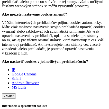
prehliadača alebo pomocou softvéru tretej strany, avšak s určitými
časťami webových stránok sa môžu vyskytnúť problémy.
Ako môžete nastavenie cookies zmeniť?
Väčšina internetových prehliadačov prijíma cookies automaticky.
Máte však možnosť nastavenia svojho prehliadača upraviť, cookies
vymazať alebo zablokovať ich automatické prijímanie. Ak však
upravíte nastavenia v prehliadači, uplatnia sa nielen pre stránky
nn.sk, ale aj pre všetky ostatné stránky, ktoré navštevujete cez Váš
internetový prehliadač. Ak navštevujete naše stránky cez viaceré
zariadenia alebo prehliadače, je potrebné upraviť nastavenia
v každom z nich.
Ako nastaviť cookies v jednotlivých prehliadačoch:?
IE
Google Chrome
Safari
Android Browser
MS Edge
Zavrieť
Informácia o spracúvaní cookies