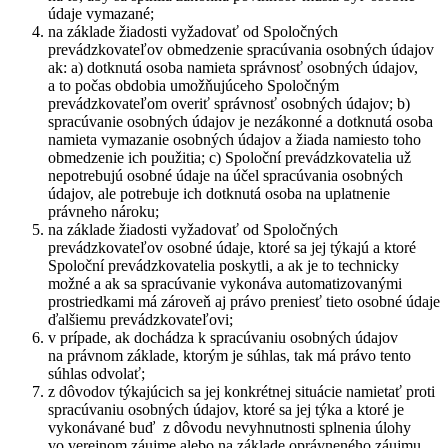
údaje vymazané;
na základe žiadosti vyžadovať od Spoločných
prevádzkovateľov obmedzenie spracúvania osobných údajov
ak: a) dotknutá osoba namieta správnosť osobných údajov,
a to počas obdobia umožňujúceho Spoločným
prevádzkovateľom overiť správnosť osobných údajov; b)
spracúvanie osobných údajov je nezákonné a dotknutá osoba
namieta vymazanie osobných údajov a žiada namiesto toho
obmedzenie ich použitia; c) Spoloční prevádzkovatelia už
nepotrebujú osobné údaje na účel spracúvania osobných
údajov, ale potrebuje ich dotknutá osoba na uplatnenie
právneho nároku;
na základe žiadosti vyžadovať od Spoločných
prevádzkovateľov osobné údaje, ktoré sa jej týkajú a ktoré
Spoloční prevádzkovatelia poskytli, a ak je to technicky
možné a ak sa spracúvanie vykonáva automatizovanými
prostriedkami má zároveň aj právo preniesť tieto osobné údaje
ďalšiemu prevádzkovateľovi;
v prípade, ak dochádza k spracúvaniu osobných údajov
na právnom základe, ktorým je súhlas, tak má právo tento
súhlas odvolať;
z dôvodov týkajúcich sa jej konkrétnej situácie namietať proti
spracúvaniu osobných údajov, ktoré sa jej týka a ktoré je
vykonávané buď z dôvodu nevyhnutnosti splnenia úlohy
vo verejnom záujme alebo na základe oprávneného záujmu