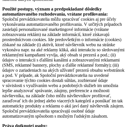
Použité postupy, význam a predpokladané dôsledky
automatizovaného rozhodovania, vrátane profilovania:
Spoloční prevádzkovatelia môžu spracúvať cookies aj pre účely
vykonávania automatizovaného profilovania. V určitých prípadoch
zasielajú personalizované marketingové informácie (vrátane
zobrazovania reklám) na základe informácií, ktoré získavajú
prostredníctvom cookies. Ide predovšetkým o informácie (cookies)
získané na základe (i) aktivít, ktoré návštevník webu na stránke
vykonáva napr. na aké reklamy kliká, akú interakciu so sledovanými
reklamnými kampaňami vyvíja, aký obsah si prezerá a pod.; (ii)
údajov o interakcii s ďalšími kanálmi a zobrazovanými reklamami
(SMS, reklamné bannery, plochy a ďalšie reklamné formáty); (iii)
údajov o zariadeniach na akých užívateľ prezerá obsahu webstránok
a pod. V prípade, ak Spoloční prevádzkovatelia na uvedené
spracovanie týchto cookies dostali súhlas, zozbierané údaje
v súvislosti s využívaním webu a podobných služieb im umožnia
lepšie analyzovať správanie, záujmy, preferencie a možnosti
návštevníka, na základe čoho môžu návštevníkov profilovať,
zaraďovať ich do jednej alebo viacerých kategórií a ponúkať im tak
automaticky produkty a reklamu o akú javí daný návštevník záujem.
Spoloční prevádzkovatelia spracúvajú osobné údaje
automatizovaným spôsobom s možným ľudským zásahom.
Práva dotknutej osoby: