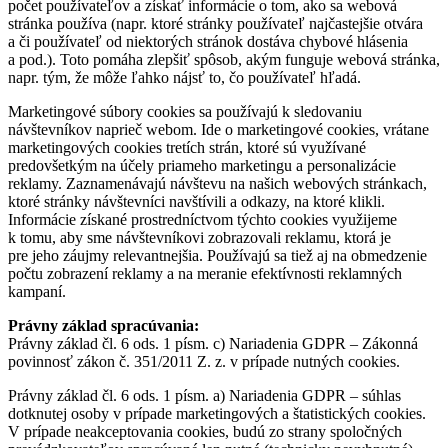
počet používateľov a získať informácie o tom, ako sa webová
stránka používa (napr. ktoré stránky používateľ najčastejšie otvára
a či používateľ od niektorých stránok dostáva chybové hlásenia
a pod.). Toto pomáha zlepšiť spôsob, akým funguje webová stránka,
napr. tým, že môže ľahko nájsť to, čo používateľ hľadá.
Marketingové súbory cookies sa používajú k sledovaniu
návštevníkov naprieč webom. Ide o marketingové cookies, vrátane
marketingových cookies tretích strán, ktoré sú využívané
predovšetkým na účely priameho marketingu a personalizácie
reklamy. Zaznamenávajú návštevu na našich webových stránkach,
ktoré stránky návštevníci navštívili a odkazy, na ktoré klikli.
Informácie získané prostredníctvom týchto cookies využijeme
k tomu, aby sme návštevníkovi zobrazovali reklamu, ktorá je
pre jeho záujmy relevantnejšia. Používajú sa tiež aj na obmedzenie
počtu zobrazení reklamy a na meranie efektívnosti reklamných
kampaní.
Právny základ spracúvania:
Právny základ čl. 6 ods. 1 písm. c) Nariadenia GDPR – Zákonná
povinnosť zákon č. 351/2011 Z. z. v prípade nutných cookies.
Právny základ čl. 6 ods. 1 písm. a) Nariadenia GDPR – súhlas
dotknutej osoby v prípade marketingových a štatistických cookies.
V prípade neakceptovania cookies, budú zo strany spoločných