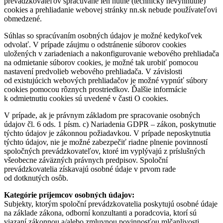
prevádzkovateľov spracúvané len nutné (technicky nevyhnutné)
cookies a prehliadanie webovej stránky nn.sk nebude používateľovi
obmedzené.
Súhlas so spracúvaním osobných údajov je možné kedykoľvek
odvolať. V prípade záujmu o odstránenie súborov cookies
uložených v zariadeniach a nakonfigurovanie webového prehliadača
na odmietanie súborov cookies, je možné tak urobiť pomocou
nastavení predvolieb webového prehliadača. V závislosti
od existujúcich webových prehliadačov je možné vypnúť súbory
cookies pomocou rôznych prostriedkov. Ďalšie informácie
k odmietnutiu cookies sú uvedené v časti O cookies.
V prípade, ak je právnym základom pre spracovanie osobných
údajov čl. 6 ods. 1 písm. c) Nariadenia GDPR – zákon, poskytnutie
týchto údajov je zákonnou požiadavkou. V prípade neposkytnutia
týchto údajov, nie je možné zabezpečiť riadne plnenie povinností
spoločných prevádzkovateľov, ktoré im vyplývajú z príslušných
všeobecne záväzných právnych predpisov. Spoloční
prevádzkovatelia získavajú osobné údaje v prvom rade
od dotknutých osôb.
Kategórie príjemcov osobných údajov:
Subjekty, ktorým spoloční prevádzkovatelia poskytujú osobné údaje
na základe zákona, odborní konzultanti a poradcovia, ktorí sú
viazaní zákonnou a/alebo zmluvnou povinnosťou mlčanlivosti,