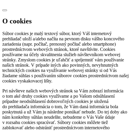
O cookies
Súbor cookies je malý textový súbor, ktorý Váš internetový
prehliadač uloží a/alebo načíta na pevnom disku vášho koncového
zariadenia (napr. počítač, prenosný počítač alebo smartphone)
prostredníctvom webových stránok, ktoré navštívite. Cookies
používame na účely skvalitnenia služieb návštevníkom webovej
stránky. Zmyslom cookies je uľahčiť a spríjemniť vám používanie
našich stránok. V prípade iných ako povinných, nevyhnutných
technických cookies na využívanie webovej stránky si od Vás
žiadame súhlas s používaním súborov cookies prostredníctvom našej
cookies vyskakovacej lišty.
Pri návšteve našich webových stránok sa Vám zobrazí informácia
o tom aké druhy cookies využívame a po Vašom odsúhlasení
prípadne neodsúhlasení dobrovoľných cookies je uložená
do prehliadača informácia o tom, že Vám daná informácia bola
poskytnutá a už Vám ju následne ponúkať nebude. Do tej doby ako
nám konkrétny súhlas neudelíte, nebudeme o Vás Vaše údaje
v rozsahu cookies spracúvať. Súbory cookies môžete tiež
zablokovať alebo odstrániť prostredníctvom internetového