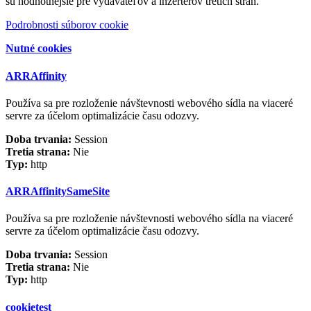
sú hodnotnejšie pre vydavateľov a inzertérov tretích strán.
Podrobnosti súborov cookie
Nutné cookies
ARRAffinity
Používa sa pre rozloženie návštevnosti webového sídla na viaceré
servre za účelom optimalizácie času odozvy.
Doba trvania:
Session
Tretia strana:
Nie
Typ:
http
ARRAffinitySameSite
Používa sa pre rozloženie návštevnosti webového sídla na viaceré
servre za účelom optimalizácie času odozvy.
Doba trvania:
Session
Tretia strana:
Nie
Typ:
http
cookietest