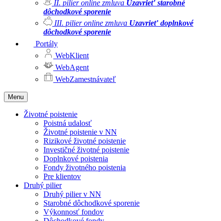
II. pilier online zmluva
Uzavrieť starobné
dôchodkové sporenie
III. pilier online zmluva
Uzavrieť doplnkové
dôchodkové sporenie
Portály
WebKlient
WebAgent
WebZamestnávateľ
Menu
Životné poistenie
Poistná udalosť
Životné poistenie v NN
Rizikové životné poistenie
Investičné životné poistenie
Doplnkové poistenia
Fondy životného poistenia
Pre klientov
Druhý pilier
Druhý pilier v NN
Starobné dôchodkové sporenie
Výkonnosť fondov
Dôchodkové fondy