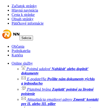
Začiatok stránky
Hlavná navigácia
Cesta k stránke
Obsah stránky
Pätičkové informácie
Sekcia
Občania
Podnikatelia
Kariéra
Online služby
Poistná udalosť
Nahlásiť alebo doplniť
dokumenty
E-podateľňa
Pošlite nám dokumenty rýchlo
a jednoducho
Platobná brána
Zaplatiť poistné za životné
poistenie
Aktualizácia emailovej adresy
Zmeniť kontakt
pre II. alebo III. pilier