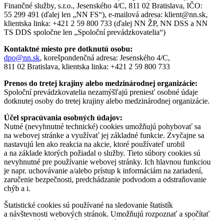
Finančné služby, s.r.o., Jesenského 4/C, 811 02 Bratislava, IČO:
55 299 491 (ďalej len „NN FS“), e-mailová adresa: klient@nn.sk,
klientska linka: +421 2 59 800 733 (ďalej NN ŽP, NN DSS a NN
TS DDS spoločne len „Spoloční prevádzkovatelia“)
Kontaktné miesto pre dotknutú osobu:
dpo@nn.sk
, korešpondenčná adresa: Jesenského 4/C,
811 02 Bratislava, klientska linka: +421 2 59 800 733
Prenos do tretej krajiny alebo medzinárodnej organizácie:
Spoloční prevádzkovatelia nezamýšľajú preniesť osobné údaje
dotknutej osoby do tretej krajiny alebo medzinárodnej organizácie.
Účel spracúvania osobných údajov:
Nutné (nevyhnutné technické) cookies umožňujú pohybovať sa
na webovej stránke a využívať jej základné funkcie. Zvyčajne sa
nastavujú len ako reakcia na akcie, ktoré používateľ urobil
a na základe ktorých požiadal o služby. Tieto súbory cookies sú
nevyhnutné pre používanie webovej stránky. Ich hlavnou funkciou
je napr. uchovávanie a/alebo prístup k informáciám na zariadení,
zaručenie bezpečnosti, predchádzanie podvodom a odstraňovanie
chýb a i.
Štatistické cookies sú používané na sledovanie štatistík
a návštevnosti webových stránok. Umožňujú rozpoznať a spočítať