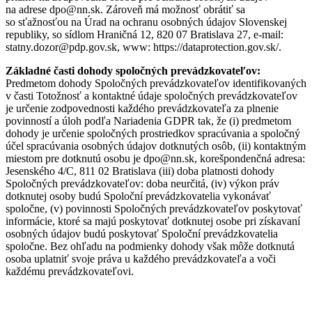
na adrese dpo@nn.sk. Zároveň má možnosť obrátiť sa
so sťažnosťou na Úrad na ochranu osobných údajov Slovenskej
republiky, so sídlom Hraničná 12, 820 07 Bratislava 27, e-mail:
statny.dozor@pdp.gov.sk, www: https://dataprotection.gov.sk/.
Základné časti dohody spoločných prevádzkovateľov:
Predmetom dohody Spoločných prevádzkovateľov identifikovaných
v časti Totožnosť a kontaktné údaje spoločných prevádzkovateľov
je určenie zodpovednosti každého prevádzkovateľa za plnenie
povinností a úloh podľa Nariadenia GDPR tak, že (i) predmetom
dohody je určenie spoločných prostriedkov spracúvania a spoločný
účel spracúvania osobných údajov dotknutých osôb, (ii) kontaktným
miestom pre dotknutú osobu je dpo@nn.sk, korešpondenčná adresa:
Jesenského 4/C, 811 02 Bratislava (iii) doba platnosti dohody
Spoločných prevádzkovateľov: doba neurčitá, (iv) výkon práv
dotknutej osoby budú Spoloční prevádzkovatelia vykonávať
spoločne, (v) povinnosti Spoločných prevádzkovateľov poskytovať
informácie, ktoré sa majú poskytovať dotknutej osobe pri získavaní
osobných údajov budú poskytovať Spoloční prevádzkovatelia
spoločne. Bez ohľadu na podmienky dohody však môže dotknutá
osoba uplatniť svoje práva u každého prevádzkovateľa a voči
každému prevádzkovateľovi.