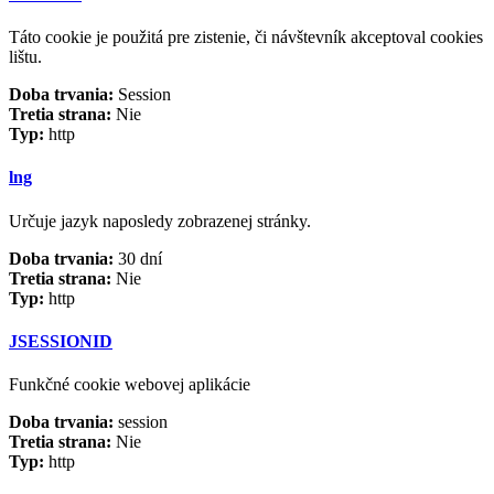
Táto cookie je použitá pre zistenie, či návštevník akceptoval cookies
lištu.
Doba trvania:
Session
Tretia strana:
Nie
Typ:
http
lng
Určuje jazyk naposledy zobrazenej stránky.
Doba trvania:
30 dní
Tretia strana:
Nie
Typ:
http
JSESSIONID
Funkčné cookie webovej aplikácie
Doba trvania:
session
Tretia strana:
Nie
Typ:
http