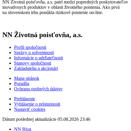
NN Životná poisťovňa, a.s. patrí medzi popredných poskytovateľov
inovatívnych produktov v oblasti životného poistenia. Ako prvá
na slovenskom trhu ponúkla rizikové poistenie on-line.
NN Životná poisťovňa, a.s.
Profil spoločnosti
Správy o solventnosti
Informácie o udržateľnosti
Stanovy spoločnosti
Zakladatelia a akcionári
Mapa stránok
Poradňa
Ochrana osobných údajov
Prehlásenie
Vyhlásenie o prístupnosti
Nastaviť cookies
Dátum poslednej aktualizácie 05.08.2026 23:46
NN Blog