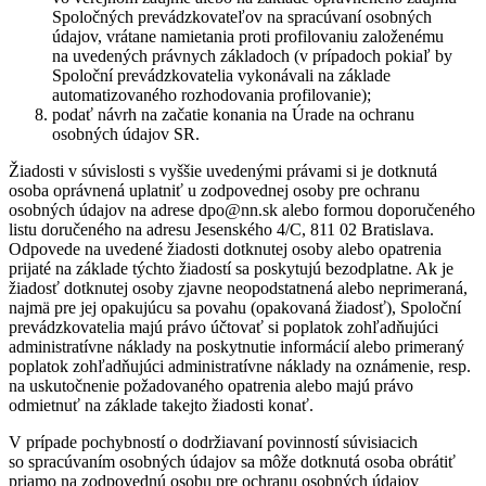
Spoločných prevádzkovateľov na spracúvaní osobných
údajov, vrátane namietania proti profilovaniu založenému
na uvedených právnych základoch (v prípadoch pokiaľ by
Spoloční prevádzkovatelia vykonávali na základe
automatizovaného rozhodovania profilovanie);
podať návrh na začatie konania na Úrade na ochranu
osobných údajov SR.
Žiadosti v súvislosti s vyššie uvedenými právami si je dotknutá
osoba oprávnená uplatniť u zodpovednej osoby pre ochranu
osobných údajov na adrese dpo@nn.sk alebo formou doporučeného
listu doručeného na adresu Jesenského 4/C, 811 02 Bratislava.
Odpovede na uvedené žiadosti dotknutej osoby alebo opatrenia
prijaté na základe týchto žiadostí sa poskytujú bezodplatne. Ak je
žiadosť dotknutej osoby zjavne neopodstatnená alebo neprimeraná,
najmä pre jej opakujúcu sa povahu (opakovaná žiadosť), Spoloční
prevádzkovatelia majú právo účtovať si poplatok zohľadňujúci
administratívne náklady na poskytnutie informácií alebo primeraný
poplatok zohľadňujúci administratívne náklady na oznámenie, resp.
na uskutočnenie požadovaného opatrenia alebo majú právo
odmietnuť na základe takejto žiadosti konať.
V prípade pochybností o dodržiavaní povinností súvisiacich
so spracúvaním osobných údajov sa môže dotknutá osoba obrátiť
priamo na zodpovednú osobu pre ochranu osobných údajov