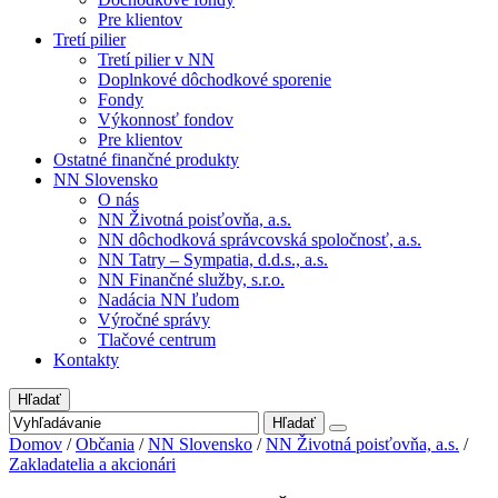
Pre klientov
Tretí pilier
Tretí pilier v NN
Doplnkové dôchodkové sporenie
Fondy
Výkonnosť fondov
Pre klientov
Ostatné finančné produkty
NN Slovensko
O nás
NN Životná poisťovňa, a.s.
NN dôchodková správcovská spoločnosť, a.s.
NN Tatry – Sympatia, d.d.s., a.s.
NN Finančné služby, s.r.o.
Nadácia NN ľudom
Výročné správy
Tlačové centrum
Kontakty
Hľadať
Hľadať
Domov
/
Občania
/
NN Slovensko
/
NN Životná poisťovňa, a.s.
/
Zakladatelia a akcionári