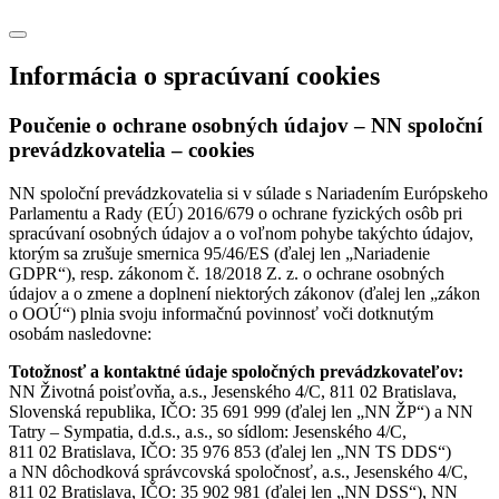
Informácia o spracúvaní cookies
Poučenie o ochrane osobných údajov – NN spoloční
prevádzkovatelia – cookies
NN spoloční prevádzkovatelia si v súlade s Nariadením Európskeho
Parlamentu a Rady (EÚ) 2016/679 o ochrane fyzických osôb pri
spracúvaní osobných údajov a o voľnom pohybe takýchto údajov,
ktorým sa zrušuje smernica 95/46/ES (ďalej len „Nariadenie
GDPR“), resp. zákonom č. 18/2018 Z. z. o ochrane osobných
údajov a o zmene a doplnení niektorých zákonov (ďalej len „zákon
o OOÚ“) plnia svoju informačnú povinnosť voči dotknutým
osobám nasledovne:
Totožnosť a kontaktné údaje spoločných prevádzkovateľov:
NN Životná poisťovňa, a.s., Jesenského 4/C, 811 02 Bratislava,
Slovenská republika, IČO: 35 691 999 (ďalej len „NN ŽP“) a NN
Tatry – Sympatia, d.d.s., a.s., so sídlom: Jesenského 4/C,
811 02 Bratislava, IČO: 35 976 853 (ďalej len „NN TS DDS“)
a NN dôchodková správcovská spoločnosť, a.s., Jesenského 4/C,
811 02 Bratislava, IČO: 35 902 981 (ďalej len „NN DSS“), NN