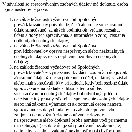
V súvislosti so spracovávaním osobných údajov má dotknutá osoba
najmä nasledovné práva:
na základe žiadosti vyžadovať od Spoločných
prevádzkovateľov potvrdenie, či sú alebo nie sú jej osobné
údaje spracúvané, za akých podmienok, vrátane rozsahu,
účelu a doby ich spracúvania, a informácie o zdroji získania
dotknutých osobných údajov;
na základe žiadosti vyžadovať od Spoločných
prevádzkovateľov opravu nesprávnych alebo neaktuálnych
osobných údajov, resp. doplnenie neúplných osobných
údajov;
na základe žiadosti vyžadovať od Spoločných
prevádzkovateľov vymazanie/likvidáciu osobných údajov ak:
a) osobné údaje už nie sú potrebné na účel, na ktorý sa získali
alebo inak spracúvali; b) v prípadoch, kedy boli osobné údaje
spracovávané na základe súhlasu a tento súhlas
so spracúvaním osobných údajov bol odvolaný, pričom
neexistuje iný právny základ na spracúvanie osobných údajov
alebo iná zákonná výnimka; c) ak dotknutá osoba namieta
spracúvanie osobných údajov na základe oprávneného
záujmu a neprevažujú žiadne oprávnené dôvody
na spracúvanie alebo dotknutá osoba namieta voči priamemu
marketingu; d) osobné údaje sú spracúvané nezákonne; e)
na to, aby sa splnila zákonná povinnosť musia byť osobné