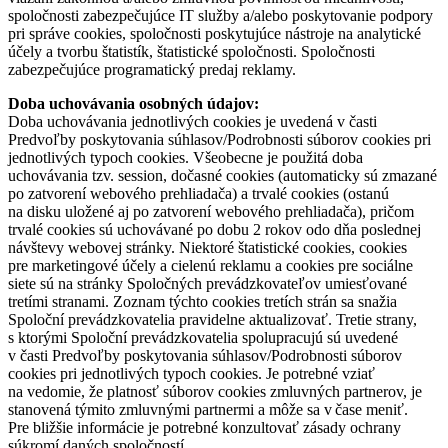
spoločnosti zabezpečujúce IT služby a/alebo poskytovanie podpory
pri správe cookies, spoločnosti poskytujúce nástroje na analytické
účely a tvorbu štatistík, štatistické spoločnosti. Spoločnosti
zabezpečujúce programatický predaj reklamy.
Doba uchovávania osobných údajov:
Doba uchovávania jednotlivých cookies je uvedená v časti
Predvoľby poskytovania súhlasov/Podrobnosti súborov cookies pri
jednotlivých typoch cookies. Všeobecne je použitá doba
uchovávania tzv. session, dočasné cookies (automaticky sú zmazané
po zatvorení webového prehliadača) a trvalé cookies (ostanú
na disku uložené aj po zatvorení webového prehliadača), pričom
trvalé cookies sú uchovávané po dobu 2 rokov odo dňa poslednej
návštevy webovej stránky. Niektoré štatistické cookies, cookies
pre marketingové účely a cielenú reklamu a cookies pre sociálne
siete sú na stránky Spoločných prevádzkovateľov umiesťované
tretími stranami. Zoznam týchto cookies tretích strán sa snažia
Spoloční prevádzkovatelia pravidelne aktualizovať. Tretie strany,
s ktorými Spoloční prevádzkovatelia spolupracujú sú uvedené
v časti Predvoľby poskytovania súhlasov/Podrobnosti súborov
cookies pri jednotlivých typoch cookies. Je potrebné vziať
na vedomie, že platnosť súborov cookies zmluvných partnerov, je
stanovená týmito zmluvnými partnermi a môže sa v čase meniť.
Pre bližšie informácie je potrebné konzultovať zásady ochrany
súkromí daných spoločností.