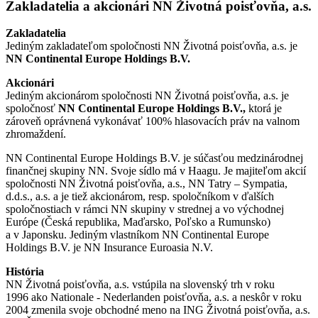
Zakladatelia a akcionári NN Životná poisťovňa, a.s.
Zakladatelia
Jediným zakladateľom spoločnosti NN Životná poisťovňa, a.s. je
NN Continental Europe Holdings B.V.
Akcionári
Jediným akcionárom spoločnosti NN Životná poisťovňa, a.s. je
spoločnosť
NN Continental Europe Holdings B.V.,
ktorá je
zároveň oprávnená vykonávať 100% hlasovacích práv na valnom
zhromaždení.
NN Continental Europe Holdings B.V. je súčasťou medzinárodnej
finančnej skupiny NN. Svoje sídlo má v Haagu. Je majiteľom akcií
spoločnosti NN Životná poisťovňa, a.s., NN Tatry – Sympatia,
d.d.s., a.s. a je tiež akcionárom, resp. spoločníkom v ďalších
spoločnostiach v rámci NN skupiny v strednej a vo východnej
Európe (Česká republika, Maďarsko, Poľsko a Rumunsko)
a v Japonsku. Jediným vlastníkom NN Continental Europe
Holdings B.V. je NN Insurance Euroasia N.V.
História
NN Životná poisťovňa, a.s. vstúpila na slovenský trh v roku
1996 ako Nationale - Nederlanden poisťovňa, a.s. a neskôr v roku
2004 zmenila svoje obchodné meno na ING Životná poisťovňa, a.s.