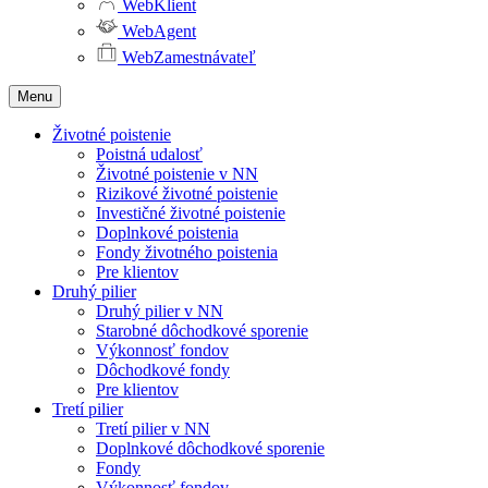
WebKlient
WebAgent
WebZamestnávateľ
Menu
Životné poistenie
Poistná udalosť
Životné poistenie v NN
Rizikové životné poistenie
Investičné životné poistenie
Doplnkové poistenia
Fondy životného poistenia
Pre klientov
Druhý pilier
Druhý pilier v NN
Starobné dôchodkové sporenie
Výkonnosť fondov
Dôchodkové fondy
Pre klientov
Tretí pilier
Tretí pilier v NN
Doplnkové dôchodkové sporenie
Fondy
Výkonnosť fondov