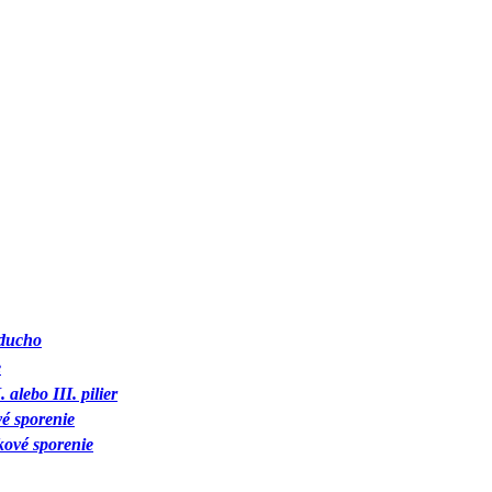
oducho
e
 alebo III. pilier
é sporenie
ové sporenie