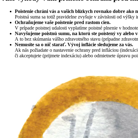
Poistenie chráni vás a vašich blízkych rovnako dobre ako n
Poistná suma sa totiž pravidelne zvyšuje v závislosti od výšky in
Ochraňujeme vaše poistenie pred rastom cien.
V prípade poistnej udalosti vyplatíme poistné plnenie v hodnot
Navyšujeme poistnú sumu,
na ktorú ste poistený vy alebo va
A to bez skúmania vášho zdravotného stavu (prípadne zdravotné
Nemusíte sa o nič starať.
Vývoj inflácie sledujeme za vás.
Ak nás požiadate o nastavenie ochrany pred infláciou (indexác
či akceptujete (prijmete indexáciu) alebo odmietnete úpravu poi