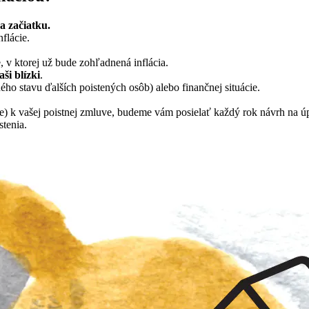
a začiatku.
flácie.
e, v ktorej už bude zohľadnená inflácia.
ši blízki
.
ho stavu ďalších poistených osôb) alebo finančnej situácie.
ie) k vašej poistnej zmluve, budeme vám posielať každý rok návrh na ú
stenia.