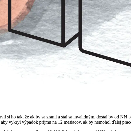
vil si ho tak, že ak by sa zranil a stal sa invalidným, dostal by od NN
zí, aby vykryl výpadok príjmu na 12 mesiacov, ak by nemohol ďalej prac