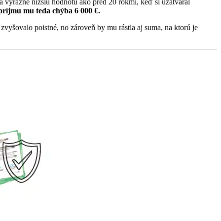
 výrazne nižšiu hodnotu ako pred 20 rokmi, keď si uzatváral
 príjmu mu teda chýba 6 000 €.
zvyšovalo poistné, no zároveň by mu rástla aj suma, na ktorú je