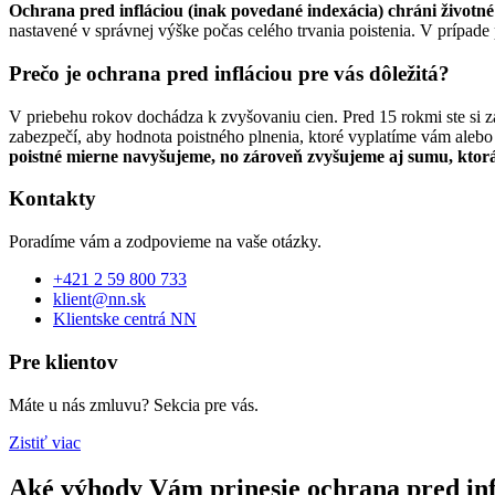
Ochrana pred infláciou (inak povedané indexácia) chráni životné
nastavené v správnej výške počas celého trvania poistenia. V prípade p
Prečo je ochrana pred infláciou pre vás dôležitá?
V priebehu rokov dochádza k zvyšovaniu cien. Pred 15 rokmi ste si za 
zabezpečí, aby hodnota poistného plnenia, ktoré vyplatíme vám alebo
poistné mierne navyšujeme, no zároveň zvyšujeme aj sumu, ktorá 
Kontakty
Poradíme vám a zodpovieme na vaše otázky.
+421 2 59 800 733
klient@nn.sk
Klientske centrá NN
Pre klientov
Máte u nás zmluvu? Sekcia pre vás.
Zistiť viac
Aké výhody Vám prinesie ochrana pred inf