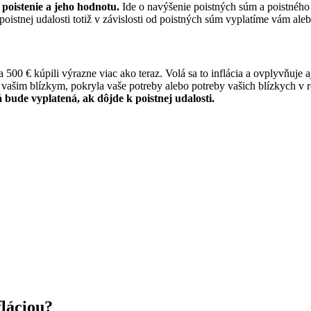
 poistenie a jeho hodnotu.
Ide o navýšenie poistných súm a poistného 
oistnej udalosti totiž v závislosti od poistných súm vyplatíme vám aleb
500 € kúpili výrazne viac ako teraz. Volá sa to inflácia a ovplyvňuje a
 vašim blízkym, pokryla vaše potreby alebo potreby vašich blízkych v r
bude vyplatená, ak dôjde k poistnej udalosti.
láciou?