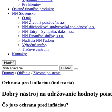
Pre klientov
Ostatné finančné produkty
NN Slovensko
O nás
NN Životná poisťovňa, a.s.
NN dôchodková správcovská spoločnosť, a.s.
NN Tatry – Sympatia, d.d.s., a.s.
NN Finančné služby, s.r.o.
Nadácia NN ľudom
Výročné správy
Tlačové centrum
Kontakty
Hľadať
Hľadať
Domov
/
Občania
/
Životné poistenie
Ochrana pred infláciou (indexácia)
Dobrý nástroj na udržovanie hodnoty pois
Čo je to ochrana pred infláciou?