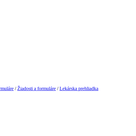
rmuláre
/
Žiadosti a formuláre
/
Lekárska prehliadka