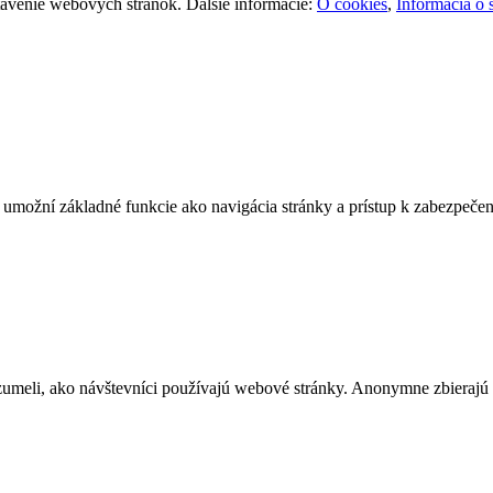
stavenie webových stránok. Ďalšie informácie:
O cookies
,
Informácia o 
e umožní základné funkcie ako navigácia stránky a prístup k zabezpe
zumeli, ako návštevníci používajú webové stránky. Anonymne zbierajú