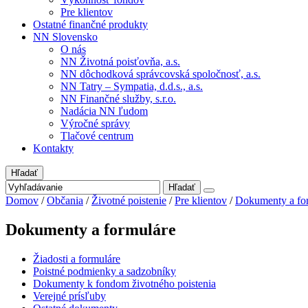
Pre klientov
Ostatné finančné produkty
NN Slovensko
O nás
NN Životná poisťovňa, a.s.
NN dôchodková správcovská spoločnosť, a.s.
NN Tatry – Sympatia, d.d.s., a.s.
NN Finančné služby, s.r.o.
Nadácia NN ľudom
Výročné správy
Tlačové centrum
Kontakty
Hľadať
Hľadať
Domov
/
Občania
/
Životné poistenie
/
Pre klientov
/
Dokumenty a fo
Dokumenty a formuláre
Žiadosti a formuláre
Poistné podmienky a sadzobníky
Dokumenty k fondom životného poistenia
Verejné prísľuby