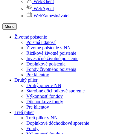
WebKlient
WebAgent
WebZamestnávateľ
Menu
Životné poistenie
Poistná udalosť
Životné poistenie v NN
Rizikové životné poistenie
Investičné životné poistenie
Doplnkové poistenia
Fondy životného poistenia
Pre klientov
Druhý pilier
Druhý pilier v NN
Starobné dôchodkové sporenie
Výkonnosť fondov
Dôchodkové fondy
Pre klientov
Tretí pilier
Tretí pilier v NN
Doplnkové dôchodkové sporenie
Fondy
Výkonnosť fondov