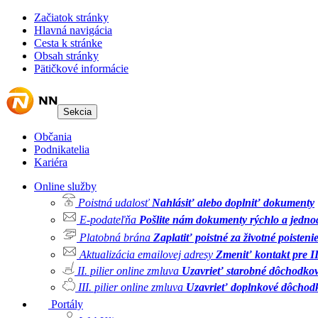
Začiatok stránky
Hlavná navigácia
Cesta k stránke
Obsah stránky
Pätičkové informácie
Sekcia
Občania
Podnikatelia
Kariéra
Online služby
Poistná udalosť
Nahlásiť alebo doplniť dokumenty
E-podateľňa
Pošlite nám dokumenty rýchlo a jedn
Platobná brána
Zaplatiť poistné za životné poisteni
Aktualizácia emailovej adresy
Zmeniť kontakt pre II.
II. pilier online zmluva
Uzavrieť starobné dôchodkov
III. pilier online zmluva
Uzavrieť doplnkové dôchodk
Portály