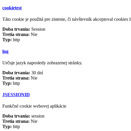
cookietest
Táto cookie je použitá pre zistenie, či návštevník akceptoval cookies li
Doba trvania:
Session
Tretia strana:
Nie
Typ:
http
lng
Určuje jazyk naposledy zobrazenej stránky.
Doba trvania:
30 dní
Tretia strana:
Nie
Typ:
http
JSESSIONID
Funkčné cookie webovej aplikácie
Doba trvania:
session
Tretia strana:
Nie
Typ:
http