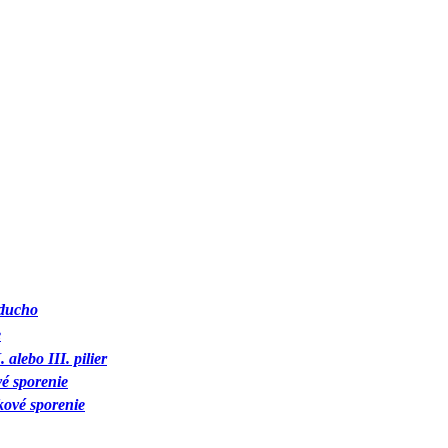
oducho
e
 alebo III. pilier
é sporenie
ové sporenie