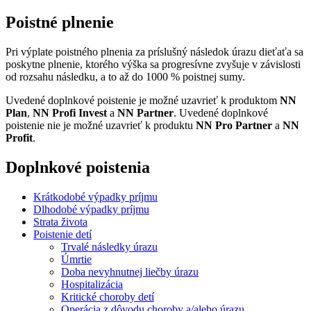
Poistné plnenie
Pri výplate poistného plnenia za príslušný následok úrazu dieťaťa sa
poskytne plnenie, ktorého výška sa progresívne zvyšuje v závislosti
od rozsahu následku, a to až do 1000 % poistnej sumy.
Uvedené doplnkové poistenie je možné uzavrieť k produktom
NN
Plan
,
NN Profi Invest
a
NN Partner
. Uvedené doplnkové
poistenie nie je možné uzavrieť k produktu
NN Pro Partner
a
NN
Profit
.
Doplnkové poistenia
Krátkodobé výpadky príjmu
Dlhodobé výpadky príjmu
Strata života
Poistenie detí
Trvalé následky úrazu
Úmrtie
Doba nevyhnutnej liečby úrazu
Hospitalizácia
Kritické choroby detí
Operácia z dôvodu choroby a/alebo úrazu