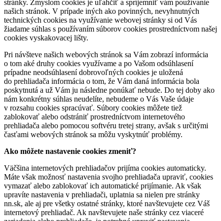
stránky. Zmyslom cookies je uľahčiť a spríjemniť vám používanie
našich stránok. V prípade iných ako povinných, nevyhnutných
technických cookies na využívanie webovej stránky si od Vás
žiadame súhlas s používaním súborov cookies prostredníctvom našej
cookies vyskakovacej lišty.
Pri návšteve našich webových stránok sa Vám zobrazí informácia
o tom aké druhy cookies využívame a po Vašom odsúhlasení
prípadne neodsúhlasení dobrovoľných cookies je uložená
do prehliadača informácia o tom, že Vám daná informácia bola
poskytnutá a už Vám ju následne ponúkať nebude. Do tej doby ako
nám konkrétny súhlas neudelíte, nebudeme o Vás Vaše údaje
v rozsahu cookies spracúvať. Súbory cookies môžete tiež
zablokovať alebo odstrániť prostredníctvom internetového
prehliadača alebo pomocou softvéru tretej strany, avšak s určitými
časťami webových stránok sa môžu vyskytnúť problémy.
Ako môžete nastavenie cookies zmeniť?
Väčšina internetových prehliadačov prijíma cookies automaticky.
Máte však možnosť nastavenia svojho prehliadača upraviť, cookies
vymazať alebo zablokovať ich automatické prijímanie. Ak však
upravíte nastavenia v prehliadači, uplatnia sa nielen pre stránky
nn.sk, ale aj pre všetky ostatné stránky, ktoré navštevujete cez Váš
internetový prehliadač. Ak navštevujete naše stránky cez viaceré