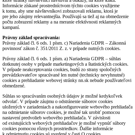
ktoré stránky návštevníci navštívili a odkazy, na ktoré klikli.
Informácie získané prostredníctvom týchto cookies využijeme
k tomu, aby sme návštevníkovi zobrazovali reklamu, ktorá je
pre jeho záujmy relevantnejšia. Používajú sa tiež aj na obmedzenie
počtu zobrazení reklamy a na meranie efektívnosti reklamných
kampaní.
Právny základ spracúvania:
Právny základ čl. 6 ods. 1 písm. c) Nariadenia GDPR – Zákonná
povinnosť zákon č. 351/2011 Z. z. v prípade nutných cookies.
Právny základ čl. 6 ods. 1 písm. a) Nariadenia GDPR – súhlas
dotknutej osoby v prípade marketingových a štatistických cookies.
V prípade neakceptovania cookies, budú zo strany spoločných
prevádzkovateľov spracúvané len nutné (technicky nevyhnutné)
cookies a prehliadanie webovej stránky nn.sk nebude používateľovi
obmedzené.
Súhlas so spracúvaním osobných údajov je možné kedykoľvek
odvolať. V prípade záujmu o odstránenie súborov cookies
uložených v zariadeniach a nakonfigurovanie webového prehliadača
na odmietanie súborov cookies, je možné tak urobiť pomocou
nastavení predvolieb webového prehliadača. V závislosti
od existujúcich webových prehliadačov je možné vypnúť súbory
cookies pomocou rôznych prostriedkov. Ďalšie informácie
k odmietnutiu cookies sú uvedené v časti O cookies.