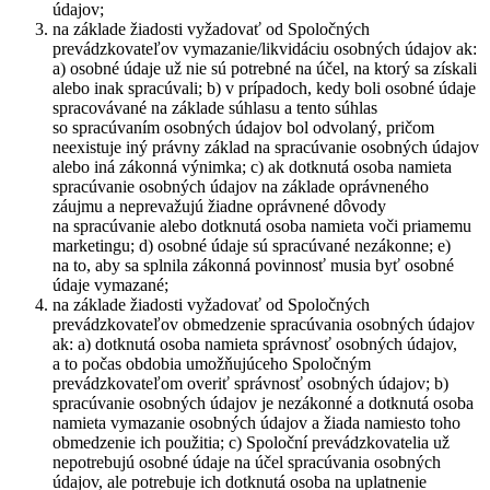
údajov;
na základe žiadosti vyžadovať od Spoločných
prevádzkovateľov vymazanie/likvidáciu osobných údajov ak:
a) osobné údaje už nie sú potrebné na účel, na ktorý sa získali
alebo inak spracúvali; b) v prípadoch, kedy boli osobné údaje
spracovávané na základe súhlasu a tento súhlas
so spracúvaním osobných údajov bol odvolaný, pričom
neexistuje iný právny základ na spracúvanie osobných údajov
alebo iná zákonná výnimka; c) ak dotknutá osoba namieta
spracúvanie osobných údajov na základe oprávneného
záujmu a neprevažujú žiadne oprávnené dôvody
na spracúvanie alebo dotknutá osoba namieta voči priamemu
marketingu; d) osobné údaje sú spracúvané nezákonne; e)
na to, aby sa splnila zákonná povinnosť musia byť osobné
údaje vymazané;
na základe žiadosti vyžadovať od Spoločných
prevádzkovateľov obmedzenie spracúvania osobných údajov
ak: a) dotknutá osoba namieta správnosť osobných údajov,
a to počas obdobia umožňujúceho Spoločným
prevádzkovateľom overiť správnosť osobných údajov; b)
spracúvanie osobných údajov je nezákonné a dotknutá osoba
namieta vymazanie osobných údajov a žiada namiesto toho
obmedzenie ich použitia; c) Spoloční prevádzkovatelia už
nepotrebujú osobné údaje na účel spracúvania osobných
údajov, ale potrebuje ich dotknutá osoba na uplatnenie