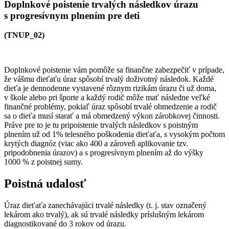
Doplnkové poistenie trvalých následkov úrazu
s progresívnym plnením pre deti
(TNUP_02)
Doplnkové poistenie vám pomôže sa finančne zabezpečiť v prípade,
že vášmu dieťaťu úraz spôsobí trvalý doživotný následok. Každé
dieťa je dennodenne vystavené rôznym rizikám úrazu či už doma,
v škole alebo pri športe a každý rodič môže mať následne veľké
finančné problémy, pokiaľ úraz spôsobí trvalé obmedzenie a rodič
sa o dieťa musí starať a má obmedzený výkon zárobkovej činnosti.
Práve pre to je tu pripoistenie trvalých následkov s poistným
plnením už od 1% telesného poškodenia dieťaťa, s vysokým počtom
krytých diagnóz (viac ako 400 a zároveň aplikovanie tzv.
pripodobnenia úrazov) a s progresívnym plnením až do výšky
1000 % z poistnej sumy.
Poistná udalosť
Úraz dieťaťa zanechávajúci trvalé následky (t. j. stav označený
lekárom ako trvalý), ak sú trvalé následky príslušným lekárom
diagnostikované do 3 rokov od úrazu.