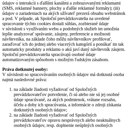
údajov o interakcii s ďalšími kanálmi a zobrazovanými reklamami
(SMS, reklamné bannery, plochy a ďalšie reklamné formáty); (iii)
údajov o zariadeniach na akých užívateľ prezerá obsahu webstránok
a pod. V prípade, ak Spoloční prevádzkovatelia na uvedené
spracovanie týchto cookies dostali súhlas, zozbierané údaje
v súvislosti s využívaním webu a podobných služieb im umožnia
lepšie analyzovať správanie, záujmy, preferencie a možnosti
návštevníka, na základe čoho môžu návštevníkov profilovať,
zaraďovať ich do jednej alebo viacerých kategórií a ponúkať im tak
automaticky produkty a reklamu o akú javí daný návštevník záujem.
Spoloční prevádzkovatelia spracúvajú osobné údaje
automatizovaným spôsobom s možným ľudským zásahom.
Práva dotknutej osoby:
V súvislosti so spracovávaním osobných údajov má dotknutá osoba
najmä nasledovné práva:
na základe žiadosti vyžadovať od Spoločných
prevádzkovateľov potvrdenie, či sú alebo nie sú jej osobné
údaje spracúvané, za akých podmienok, vrátane rozsahu,
účelu a doby ich spracúvania, a informácie o zdroji získania
dotknutých osobných údajov;
na základe žiadosti vyžadovať od Spoločných
prevádzkovateľov opravu nesprávnych alebo neaktuálnych
osobných údajov, resp. doplnenie neúplných osobných