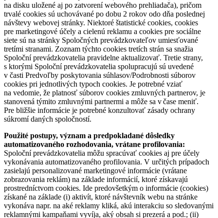
na disku uložené aj po zatvorení webového prehliadača), pričom
trvalé cookies sú uchovávané po dobu 2 rokov odo dňa poslednej
návštevy webovej stránky. Niektoré štatistické cookies, cookies
pre marketingové účely a cielenú reklamu a cookies pre sociálne
siete sú na stránky Spoločných prevádzkovateľov umiesťované
tretími stranami. Zoznam týchto cookies tretích strán sa snažia
Spoloční prevádzkovatelia pravidelne aktualizovať. Tretie strany,
s ktorými Spoloční prevádzkovatelia spolupracujú sú uvedené
v časti Predvoľby poskytovania súhlasov/Podrobnosti súborov
cookies pri jednotlivých typoch cookies. Je potrebné vziať
na vedomie, že platnosť súborov cookies zmluvných partnerov, je
stanovená týmito zmluvnými partnermi a môže sa v čase meniť.
Pre bližšie informácie je potrebné konzultovať zásady ochrany
súkromí daných spoločností.
Použité postupy, význam a predpokladané dôsledky
automatizovaného rozhodovania, vrátane profilovania:
Spoloční prevádzkovatelia môžu spracúvať cookies aj pre účely
vykonávania automatizovaného profilovania. V určitých prípadoch
zasielajú personalizované marketingové informácie (vrátane
zobrazovania reklám) na základe informácií, ktoré získavajú
prostredníctvom cookies. Ide predovšetkým o informácie (cookies)
získané na základe (i) aktivít, ktoré návštevník webu na stránke
vykonáva napr. na aké reklamy kliká, akú interakciu so sledovanými
reklamnými kampaňami vyvíja, aký obsah si prezerá a pod.; (ii)