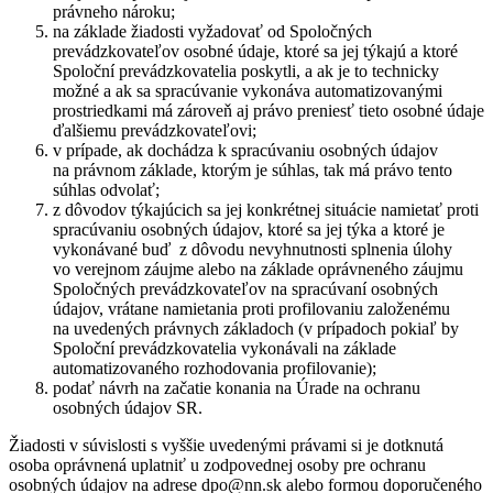
právneho nároku;
na základe žiadosti vyžadovať od Spoločných
prevádzkovateľov osobné údaje, ktoré sa jej týkajú a ktoré
Spoloční prevádzkovatelia poskytli, a ak je to technicky
možné a ak sa spracúvanie vykonáva automatizovanými
prostriedkami má zároveň aj právo preniesť tieto osobné údaje
ďalšiemu prevádzkovateľovi;
v prípade, ak dochádza k spracúvaniu osobných údajov
na právnom základe, ktorým je súhlas, tak má právo tento
súhlas odvolať;
z dôvodov týkajúcich sa jej konkrétnej situácie namietať proti
spracúvaniu osobných údajov, ktoré sa jej týka a ktoré je
vykonávané buď z dôvodu nevyhnutnosti splnenia úlohy
vo verejnom záujme alebo na základe oprávneného záujmu
Spoločných prevádzkovateľov na spracúvaní osobných
údajov, vrátane namietania proti profilovaniu založenému
na uvedených právnych základoch (v prípadoch pokiaľ by
Spoloční prevádzkovatelia vykonávali na základe
automatizovaného rozhodovania profilovanie);
podať návrh na začatie konania na Úrade na ochranu
osobných údajov SR.
Žiadosti v súvislosti s vyššie uvedenými právami si je dotknutá
osoba oprávnená uplatniť u zodpovednej osoby pre ochranu
osobných údajov na adrese dpo@nn.sk alebo formou doporučeného