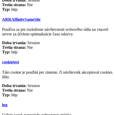
Doba trvania:
Session
Tretia strana:
Nie
Typ:
http
ARRAffinitySameSite
Používa sa pre rozloženie návštevnosti webového sídla na viaceré
servre za účelom optimalizácie času odozvy.
Doba trvania:
Session
Tretia strana:
Nie
Typ:
http
cookietest
Táto cookie je použitá pre zistenie, či návštevník akceptoval cookies
lištu.
Doba trvania:
Session
Tretia strana:
Nie
Typ:
http
lng
Určuje jazyk naposledy zobrazenej stránky.