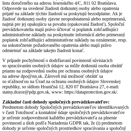
listu doručeného na adresu Jesenského 4/C, 811 02 Bratislava.
Odpovede na uvedené žiadosti dotknutej osoby alebo opatrenia
prijaté na základe týchto žiadostí sa poskytujú bezodplatne. Ak je
žiadosť dotknutej osoby zjavne neopodstatnená alebo neprimeraná,
najmä pre jej opakujúcu sa povahu (opakovaná žiadosť), Spoloční
prevádzkovatelia majú právo účtovať si poplatok zohľadňujúci
administratívne náklady na poskytnutie informácií alebo primeraný
poplatok zohľadňujúci administratívne náklady na oznámenie, resp.
na uskutočnenie požadovaného opatrenia alebo majú právo
odmietnuť na základe takejto žiadosti konať.
V prípade pochybností o dodržiavaní povinností súvisiacich
so spracúvaním osobných údajov sa môže dotknutá osoba obrátiť
priamo na zodpovednú osobu pre ochranu osobných údajov
na adrese dpo@nn.sk. Zároveň má možnosť obrátiť sa
so sťažnosťou na Úrad na ochranu osobných údajov Slovenskej
republiky, so sídlom Hraničná 12, 820 07 Bratislava 27, e-mail:
statny.dozor@pdp.gov.sk, www: https://dataprotection.gov.sk/.
Základné časti dohody spoločných prevádzkovateľov:
Predmetom dohody Spoločných prevádzkovateľov identifikovaných
v časti Totožnosť a kontaktné údaje spoločných prevádzkovateľov
je určenie zodpovednosti každého prevádzkovateľa za plnenie
povinností a úloh podľa Nariadenia GDPR tak, že (i) predmetom
dohody je určenie spoločných prostriedkov spracúvania a spoločný