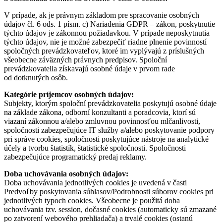
V prípade, ak je právnym základom pre spracovanie osobných
údajov čl. 6 ods. 1 písm. c) Nariadenia GDPR – zákon, poskytnutie
týchto údajov je zákonnou požiadavkou. V prípade neposkytnutia
týchto údajov, nie je možné zabezpečiť riadne plnenie povinností
spoločných prevádzkovateľov, ktoré im vyplývajú z príslušných
všeobecne záväzných právnych predpisov. Spoloční
prevádzkovatelia získavajú osobné údaje v prvom rade
od dotknutých osôb.
Kategórie príjemcov osobných údajov:
Subjekty, ktorým spoloční prevádzkovatelia poskytujú osobné údaje
na základe zákona, odborní konzultanti a poradcovia, ktorí sú
viazaní zákonnou a/alebo zmluvnou povinnosťou mlčanlivosti,
spoločnosti zabezpečujúce IT služby a/alebo poskytovanie podpory
pri správe cookies, spoločnosti poskytujúce nástroje na analytické
účely a tvorbu štatistík, štatistické spoločnosti. Spoločnosti
zabezpečujúce programatický predaj reklamy.
Doba uchovávania osobných údajov:
Doba uchovávania jednotlivých cookies je uvedená v časti
Predvoľby poskytovania súhlasov/Podrobnosti súborov cookies pri
jednotlivých typoch cookies. Všeobecne je použitá doba
uchovávania tzv. session, dočasné cookies (automaticky sú zmazané
po zatvorení webového prehliadača) a trvalé cookies (ostanú