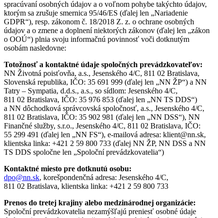
spracúvaní osobných údajov a o voľnom pohybe takýchto údajov,
ktorým sa zrušuje smernica 95/46/ES (ďalej len „Nariadenie
GDPR“), resp. zákonom č. 18/2018 Z. z. o ochrane osobných
údajov a o zmene a doplnení niektorých zákonov (ďalej len „zákon
o OOÚ“) plnia svoju informačnú povinnosť voči dotknutým
osobám nasledovne:
Totožnosť a kontaktné údaje spoločných prevádzkovateľov:
NN Životná poisťovňa, a.s., Jesenského 4/C, 811 02 Bratislava,
Slovenská republika, IČO: 35 691 999 (ďalej len „NN ŽP“) a NN
Tatry – Sympatia, d.d.s., a.s., so sídlom: Jesenského 4/C,
811 02 Bratislava, IČO: 35 976 853 (ďalej len „NN TS DDS“)
a NN dôchodková správcovská spoločnosť, a.s., Jesenského 4/C,
811 02 Bratislava, IČO: 35 902 981 (ďalej len „NN DSS“), NN
Finančné služby, s.r.o., Jesenského 4/C, 811 02 Bratislava, IČO:
55 299 491 (ďalej len „NN FS“), e-mailová adresa: klient@nn.sk,
klientska linka: +421 2 59 800 733 (ďalej NN ŽP, NN DSS a NN
TS DDS spoločne len „Spoloční prevádzkovatelia“)
Kontaktné miesto pre dotknutú osobu:
dpo@nn.sk
, korešpondenčná adresa: Jesenského 4/C,
811 02 Bratislava, klientska linka: +421 2 59 800 733
Prenos do tretej krajiny alebo medzinárodnej organizácie:
Spoloční prevádzkovatelia nezamýšľajú preniesť osobné údaje