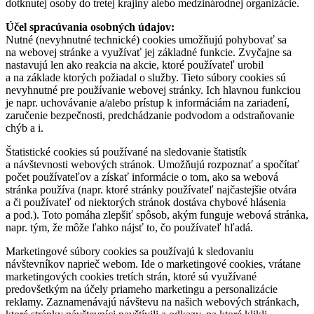
dotknutej osoby do tretej krajiny alebo medzinárodnej organizácie.
Účel spracúvania osobných údajov:
Nutné (nevyhnutné technické) cookies umožňujú pohybovať sa
na webovej stránke a využívať jej základné funkcie. Zvyčajne sa
nastavujú len ako reakcia na akcie, ktoré používateľ urobil
a na základe ktorých požiadal o služby. Tieto súbory cookies sú
nevyhnutné pre používanie webovej stránky. Ich hlavnou funkciou
je napr. uchovávanie a/alebo prístup k informáciám na zariadení,
zaručenie bezpečnosti, predchádzanie podvodom a odstraňovanie
chýb a i.
Štatistické cookies sú používané na sledovanie štatistík
a návštevnosti webových stránok. Umožňujú rozpoznať a spočítať
počet používateľov a získať informácie o tom, ako sa webová
stránka používa (napr. ktoré stránky používateľ najčastejšie otvára
a či používateľ od niektorých stránok dostáva chybové hlásenia
a pod.). Toto pomáha zlepšiť spôsob, akým funguje webová stránka,
napr. tým, že môže ľahko nájsť to, čo používateľ hľadá.
Marketingové súbory cookies sa používajú k sledovaniu
návštevníkov naprieč webom. Ide o marketingové cookies, vrátane
marketingových cookies tretích strán, ktoré sú využívané
predovšetkým na účely priameho marketingu a personalizácie
reklamy. Zaznamenávajú návštevu na našich webových stránkach,