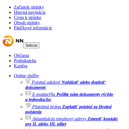
Začiatok stránky
Hlavná navigácia
Cesta k stránke
Obsah stránky
Pätičkové informácie
Sekcia
Občania
Podnikatelia
Kariéra
Online služby
Poistná udalosť
Nahlásiť alebo doplniť
dokumenty
E-podateľňa
Pošlite nám dokumenty rýchlo
a jednoducho
Platobná brána
Zaplatiť poistné za životné
poistenie
Aktualizácia emailovej adresy
Zmeniť kontakt
pre II. alebo III. pilier