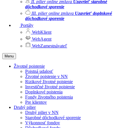
II. pilier online zmluva
Uzavrieť starobné
dôchodkové sporenie
III. pilier online zmluva
Uzavrieť doplnkové
dôchodkové sporenie
Portály
WebKlient
WebAgent
WebZamestnávateľ
Menu
Životné poistenie
Poistná udalosť
Životné poistenie v NN
Rizikové životné poistenie
Investičné životné poistenie
Doplnkové poistenia
Fondy životného poistenia
Pre klientov
Druhý pilier
Druhý pilier v NN
Starobné dôchodkové sporenie
Výkonnosť fondov
Dôchodkové fondy