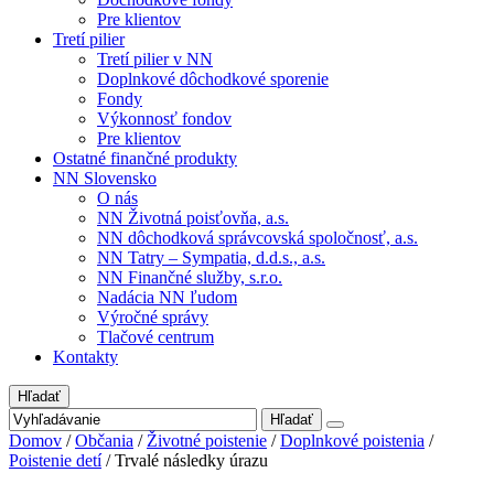
Pre klientov
Tretí pilier
Tretí pilier v NN
Doplnkové dôchodkové sporenie
Fondy
Výkonnosť fondov
Pre klientov
Ostatné finančné produkty
NN Slovensko
O nás
NN Životná poisťovňa, a.s.
NN dôchodková správcovská spoločnosť, a.s.
NN Tatry – Sympatia, d.d.s., a.s.
NN Finančné služby, s.r.o.
Nadácia NN ľudom
Výročné správy
Tlačové centrum
Kontakty
Hľadať
Hľadať
Domov
/
Občania
/
Životné poistenie
/
Doplnkové poistenia
/
Poistenie detí
/
Trvalé následky úrazu