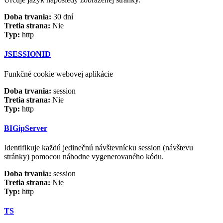
Doba trvania:
30 dní
Tretia strana:
Nie
Typ:
http
JSESSIONID
Funkčné cookie webovej aplikácie
Doba trvania:
session
Tretia strana:
Nie
Typ:
http
BIGipServer
Identifikuje každú jedinečnú návštevnícku session (návštevu
stránky) pomocou náhodne vygenerovaného kódu.
Doba trvania:
session
Tretia strana:
Nie
Typ:
http
TS