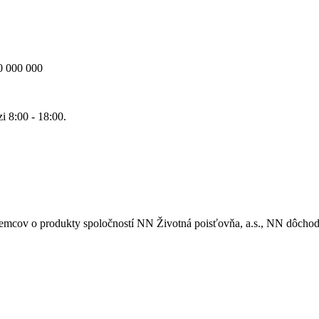
00 000 000
 8:00 - 18:00.
jemcov o produkty spoločností
NN Životná poisťovňa, a.s.,
NN dôchodk