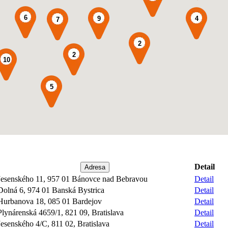
6
9
4
7
2
2
10
5
Detail
Adresa
Jesenského 11, 957 01 Bánovce nad Bebravou
Detail
Dolná 6, 974 01 Banská Bystrica
Detail
Hurbanova 18, 085 01 Bardejov
Detail
Plynárenská 4659/1, 821 09, Bratislava
Detail
Jesenského 4/C, 811 02, Bratislava
Detail