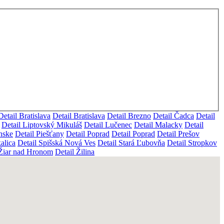
Detail Bratislava
Detail Bratislava
Detail Brezno
Detail Čadca
Detail
Detail Liptovský Mikuláš
Detail Lučenec
Detail Malacky
Detail
ánske
Detail Piešťany
Detail Poprad
Detail Poprad
Detail Prešov
alica
Detail Spišská Nová Ves
Detail Stará Ľubovňa
Detail Stropkov
 Žiar nad Hronom
Detail Žilina