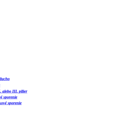
oducho
e
 alebo III. pilier
é sporenie
ové sporenie