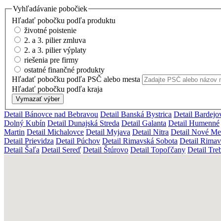
Vyhľadávanie pobočiek
Hľadať pobočku podľa produktu
životné poistenie
2. a 3. pilier zmluva
2. a 3. pilier výplaty
riešenia pre firmy
ostatné finančné produkty
Hľadať pobočku podľa PSČ alebo mesta
Hľadať pobočku podľa kraja
Vymazať výber
Detail Bánovce nad Bebravou
Detail Banská Bystrica
Detail Bardejo
Dolný Kubín
Detail Dunajská Streda
Detail Galanta
Detail Humenné
Martin
Detail Michalovce
Detail Myjava
Detail Nitra
Detail Nové M
Detail Prievidza
Detail Púchov
Detail Rimavská Sobota
Detail Rimav
Detail Šaľa
Detail Sereď
Detail Štúrovo
Detail Topoľčany
Detail Tre