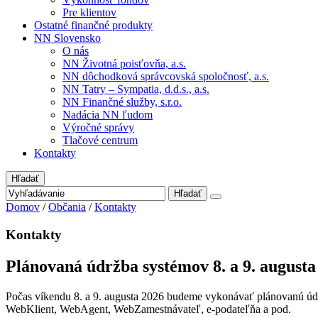
Pre klientov
Ostatné finančné produkty
NN Slovensko
O nás
NN Životná poisťovňa, a.s.
NN dôchodková správcovská spoločnosť, a.s.
NN Tatry – Sympatia, d.d.s., a.s.
NN Finančné služby, s.r.o.
Nadácia NN ľudom
Výročné správy
Tlačové centrum
Kontakty
Hľadať
Hľadať
Domov
/
Občania
/
Kontakty
Kontakty
Plánovaná údržba systémov 8. a 9. augusta
Počas víkendu 8. a 9. augusta 2026 budeme vykonávať plánovanú údrž
WebKlient, WebAgent, WebZamestnávateľ, e-podateľňa a pod.