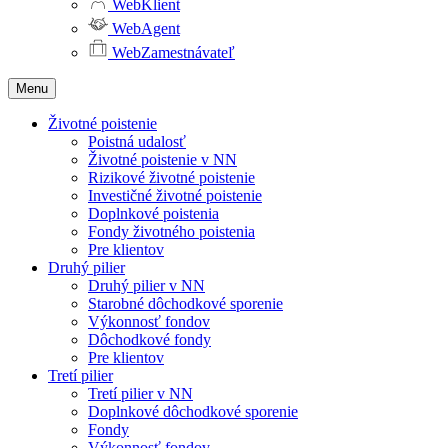
WebKlient
WebAgent
WebZamestnávateľ
Menu
Životné poistenie
Poistná udalosť
Životné poistenie v NN
Rizikové životné poistenie
Investičné životné poistenie
Doplnkové poistenia
Fondy životného poistenia
Pre klientov
Druhý pilier
Druhý pilier v NN
Starobné dôchodkové sporenie
Výkonnosť fondov
Dôchodkové fondy
Pre klientov
Tretí pilier
Tretí pilier v NN
Doplnkové dôchodkové sporenie
Fondy
Výkonnosť fondov