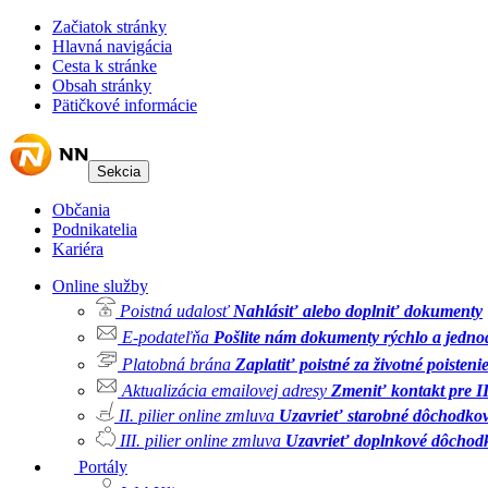
Začiatok stránky
Hlavná navigácia
Cesta k stránke
Obsah stránky
Pätičkové informácie
Sekcia
Občania
Podnikatelia
Kariéra
Online služby
Poistná udalosť
Nahlásiť alebo doplniť dokumenty
E-podateľňa
Pošlite nám dokumenty rýchlo a jedn
Platobná brána
Zaplatiť poistné za životné poisteni
Aktualizácia emailovej adresy
Zmeniť kontakt pre II.
II. pilier online zmluva
Uzavrieť starobné dôchodkov
III. pilier online zmluva
Uzavrieť doplnkové dôchodk
Portály