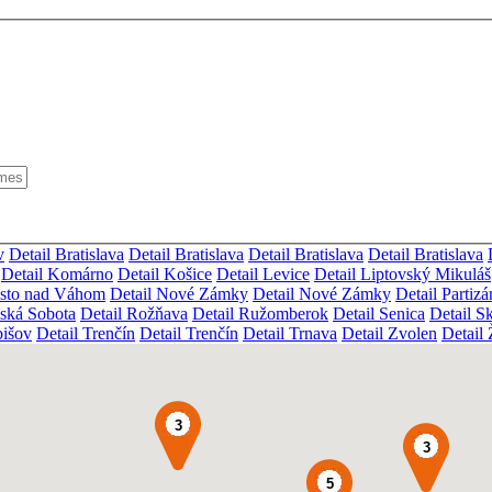
v
Detail Bratislava
Detail Bratislava
Detail Bratislava
Detail Bratislava
Detail Komárno
Detail Košice
Detail Levice
Detail Liptovský Mikuláš
esto nad Váhom
Detail Nové Zámky
Detail Nové Zámky
Detail Partiz
ská Sobota
Detail Rožňava
Detail Ružomberok
Detail Senica
Detail Sk
bišov
Detail Trenčín
Detail Trenčín
Detail Trnava
Detail Zvolen
Detail
3
3
5