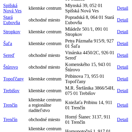
Spišská
Mlynská 39, 052 01
klientske centrum
Detail
Nová Ves
Spišská Nová Ves
Stará
Popradská 8, 064 01 Stará
obchodné miesto
Detail
Ľubovňa
Ľubovňa
Mládeže 501/1, 091 01
Stropkov
klientske centrum
Detail
Stropkov
Petra Pázmaňa 915/9, 927
Šaľa
klientske centrum
Detail
01 Šaľa
Vinárska 4450/2C, 926 01
Sereď
obchodné miesto
Detail
Sereď
Komenského 15, 943 01
Štúrovo
obchodné miesto
Detail
Štúrovo
Pribinova 73, 955 01
Topoľčany
klientske centrum
Detail
Topoľčany
M.R. Štefánika 3866/54H,
Trebišov
klientske centrum
Detail
075 01 Trebišov
klientske centrum
Kniežaťa Pribinu 14, 911
Trenčín
a regionálne
Detail
01 Trenčín
riaditeľstvo
Horný Šianec 3137, 911
Trenčín
obchodné miesto
Detail
01 Trenčín
klientske centrum
Hornopotočná 1, 917 01