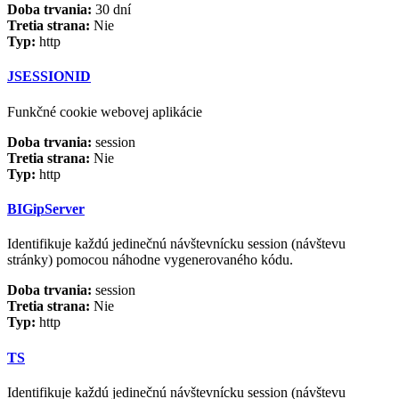
Doba trvania:
30 dní
Tretia strana:
Nie
Typ:
http
JSESSIONID
Funkčné cookie webovej aplikácie
Doba trvania:
session
Tretia strana:
Nie
Typ:
http
BIGipServer
Identifikuje každú jedinečnú návštevnícku session (návštevu
stránky) pomocou náhodne vygenerovaného kódu.
Doba trvania:
session
Tretia strana:
Nie
Typ:
http
TS
Identifikuje každú jedinečnú návštevnícku session (návštevu