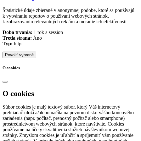
Štatistické údaje zbierané v anonymnej podobe, ktoré sa používajú
k vytváraniu reportov o používaní webových stránok,
k zobrazovaniu relevantných reklám a meranie ich efektívnosti.
Doba trvania:
1 rok a session
Tretia strana:
Áno
Typ:
http
Povoliť vybrané
O cookies
O cookies
Súbor cookies je malý textový súbor, ktorý Váš internetový
prehliadač uloží a/alebo načíta na pevnom disku vášho koncového
zariadenia (napr. počítač, prenosný počítač alebo smartphone)
prostredníctvom webových stránok, ktoré navštívite. Cookies
používame na účely skvalitnenia služieb návštevníkom webovej
stránky. Zmyslom cookies je uľahčiť a spríjemniť vám používanie
našich stránok. V prípade iných ako povinných, nevyhnutných