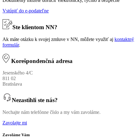
Dokumenty môžete doručiť elektronicky, rýchlo a bezpečne
Vstúpiť do e-podateľne
Ste klientom NN?
Ak máte otázku k svojej zmluve v NN, môžete využiť aj
kontaktný
formulár
.
Korešpondenčná adresa
Jesenského 4/C
811 02
Bratislava
Nezastihli ste nás?
Nechajte nám telefónne číslo a my vám zavoláme.
Zavolajte mi
Zavoláme Vám