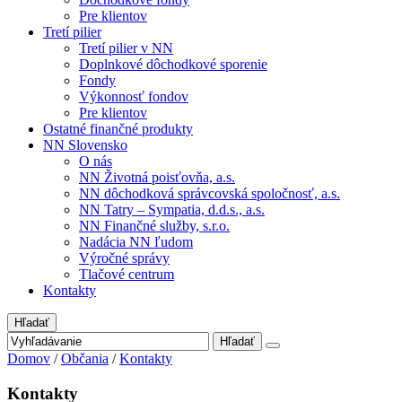
Pre klientov
Tretí pilier
Tretí pilier v NN
Doplnkové dôchodkové sporenie
Fondy
Výkonnosť fondov
Pre klientov
Ostatné finančné produkty
NN Slovensko
O nás
NN Životná poisťovňa, a.s.
NN dôchodková správcovská spoločnosť, a.s.
NN Tatry – Sympatia, d.d.s., a.s.
NN Finančné služby, s.r.o.
Nadácia NN ľudom
Výročné správy
Tlačové centrum
Kontakty
Hľadať
Hľadať
Domov
/
Občania
/
Kontakty
Kontakty