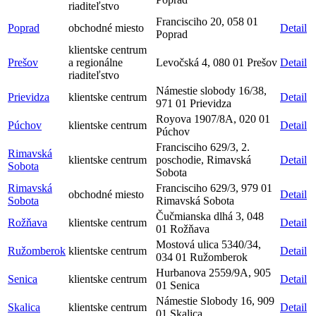
riaditeľstvo
Francisciho 20, 058 01
Poprad
obchodné miesto
Detail
Poprad
klientske centrum
Prešov
a regionálne
Levočská 4, 080 01 Prešov
Detail
riaditeľstvo
Námestie slobody 16/38,
Prievidza
klientske centrum
Detail
971 01 Prievidza
Royova 1907/8A, 020 01
Púchov
klientske centrum
Detail
Púchov
Francisciho 629/3, 2.
Rimavská
klientske centrum
poschodie, Rimavská
Detail
Sobota
Sobota
Rimavská
Francisciho 629/3, 979 01
obchodné miesto
Detail
Sobota
Rimavská Sobota
Čučmianska dlhá 3, 048
Rožňava
klientske centrum
Detail
01 Rožňava
Mostová ulica 5340/34,
Ružomberok
klientske centrum
Detail
034 01 Ružomberok
Hurbanova 2559/9A, 905
Senica
klientske centrum
Detail
01 Senica
Námestie Slobody 16, 909
Skalica
klientske centrum
Detail
01 Skalica