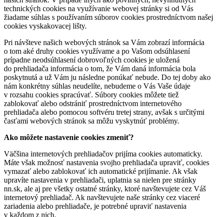
technických cookies na využívanie webovej stránky si od Vás
žiadame súhlas s používaním súborov cookies prostredníctvom našej
cookies vyskakovacej lišty.
Pri návšteve našich webových stránok sa Vám zobrazí informácia
o tom aké druhy cookies využívame a po Vašom odsúhlasení
prípadne neodsúhlasení dobrovoľných cookies je uložená
do prehliadača informácia o tom, že Vám daná informácia bola
poskytnutá a už Vám ju následne ponúkať nebude. Do tej doby ako
nám konkrétny súhlas neudelíte, nebudeme o Vás Vaše údaje
v rozsahu cookies spracúvať. Súbory cookies môžete tiež
zablokovať alebo odstrániť prostredníctvom internetového
prehliadača alebo pomocou softvéru tretej strany, avšak s určitými
časťami webových stránok sa môžu vyskytnúť problémy.
Ako môžete nastavenie cookies zmeniť?
Väčšina internetových prehliadačov prijíma cookies automaticky.
Máte však možnosť nastavenia svojho prehliadača upraviť, cookies
vymazať alebo zablokovať ich automatické prijímanie. Ak však
upravíte nastavenia v prehliadači, uplatnia sa nielen pre stránky
nn.sk, ale aj pre všetky ostatné stránky, ktoré navštevujete cez Váš
internetový prehliadač. Ak navštevujete naše stránky cez viaceré
zariadenia alebo prehliadače, je potrebné upraviť nastavenia
v každom z nich.