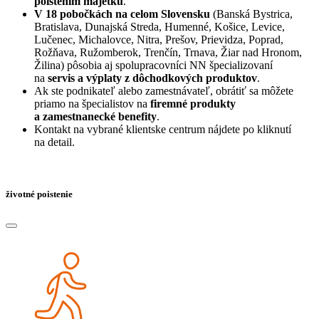
poistením majetku
.
V 18 pobočkách
na celom Slovensku
(Banská Bystrica,
Bratislava, Dunajská Streda, Humenné, Košice, Levice,
Lučenec, Michalovce, Nitra, Prešov, Prievidza, Poprad,
Rožňava, Ružomberok, Trenčín, Trnava, Žiar nad Hronom,
Žilina) pôsobia aj spolupracovníci NN špecializovaní
na
servis a výplaty z dôchodkových produktov
.
Ak ste podnikateľ alebo zamestnávateľ, obrátiť sa môžete
priamo na špecialistov na
firemné produkty
a zamestnanecké benefity
.
Kontakt na vybrané klientske centrum nájdete po kliknutí
na detail.
životné poistenie