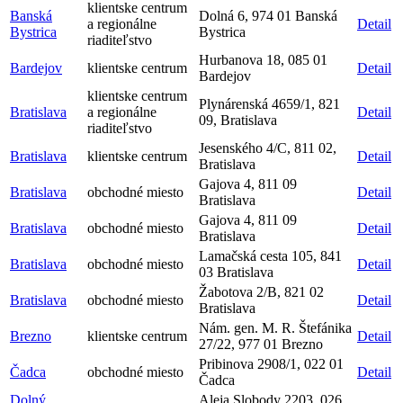
klientske centrum
Banská
Dolná 6, 974 01 Banská
a regionálne
Detail
Bystrica
Bystrica
riaditeľstvo
Hurbanova 18, 085 01
Bardejov
klientske centrum
Detail
Bardejov
klientske centrum
Plynárenská 4659/1, 821
Bratislava
a regionálne
Detail
09, Bratislava
riaditeľstvo
Jesenského 4/C, 811 02,
Bratislava
klientske centrum
Detail
Bratislava
Gajova 4, 811 09
Bratislava
obchodné miesto
Detail
Bratislava
Gajova 4, 811 09
Bratislava
obchodné miesto
Detail
Bratislava
Lamačská cesta 105, 841
Bratislava
obchodné miesto
Detail
03 Bratislava
Žabotova 2/B, 821 02
Bratislava
obchodné miesto
Detail
Bratislava
Nám. gen. M. R. Štefánika
Brezno
klientske centrum
Detail
27/22, 977 01 Brezno
Pribinova 2908/1, 022 01
Čadca
obchodné miesto
Detail
Čadca
Dolný
Aleja Slobody 2203, 026