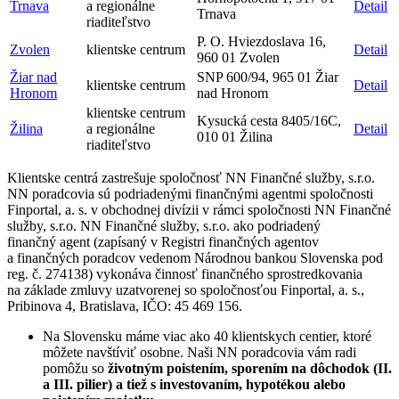
Trnava
a regionálne
Detail
Trnava
riaditeľstvo
P. O. Hviezdoslava 16,
Zvolen
klientske centrum
Detail
960 01 Zvolen
Žiar nad
SNP 600/94, 965 01 Žiar
klientske centrum
Detail
Hronom
nad Hronom
klientske centrum
Kysucká cesta 8405/16C,
Žilina
a regionálne
Detail
010 01 Žilina
riaditeľstvo
Klientske centrá zastrešuje spoločnosť NN Finančné služby, s.r.o.
NN poradcovia sú podriadenými finančnými agentmi spoločnosti
Finportal, a. s. v obchodnej divízii v rámci spoločnosti NN Finančné
služby, s.r.o. NN Finančné služby, s.r.o. ako podriadený
finančný agent (zapísaný v Registri finančných agentov
a finančných poradcov vedenom Národnou bankou Slovenska pod
reg. č. 274138) vykonáva činnosť finančného sprostredkovania
na základe zmluvy uzatvorenej so spoločnosťou Finportal, a. s.,
Pribinova 4, Bratislava, IČO: 45 469 156.
Na Slovensku máme viac ako 40 klientskych centier, ktoré
môžete navštíviť osobne. Naši NN poradcovia vám radi
pomôžu so
životným poistením, sporením na dôchodok (II.
a III. pilier) a tiež s investovaním, hypotékou alebo