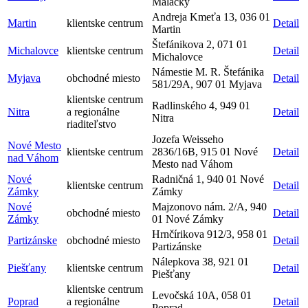
Malacky
Andreja Kmeťa 13, 036 01
Martin
klientske centrum
Detail
Martin
Štefánikova 2, 071 01
Michalovce
klientske centrum
Detail
Michalovce
Námestie M. R. Štefánika
Myjava
obchodné miesto
Detail
581/29A, 907 01 Myjava
klientske centrum
Radlinského 4, 949 01
Nitra
a regionálne
Detail
Nitra
riaditeľstvo
Jozefa Weisseho
Nové Mesto
klientske centrum
2836/16B, 915 01 Nové
Detail
nad Váhom
Mesto nad Váhom
Nové
Radničná 1, 940 01 Nové
klientske centrum
Detail
Zámky
Zámky
Nové
Majzonovo nám. 2/A, 940
obchodné miesto
Detail
Zámky
01 Nové Zámky
Hrnčírikova 912/3, 958 01
Partizánske
obchodné miesto
Detail
Partizánske
Nálepkova 38, 921 01
Piešťany
klientske centrum
Detail
Piešťany
klientske centrum
Levočská 10A, 058 01
Poprad
a regionálne
Detail
Poprad