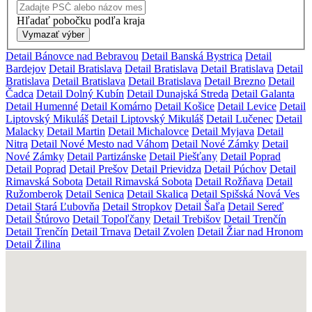
Hľadať pobočku podľa kraja
Vymazať výber
Detail Bánovce nad Bebravou
Detail Banská Bystrica
Detail
Bardejov
Detail Bratislava
Detail Bratislava
Detail Bratislava
Detail
Bratislava
Detail Bratislava
Detail Bratislava
Detail Brezno
Detail
Čadca
Detail Dolný Kubín
Detail Dunajská Streda
Detail Galanta
Detail Humenné
Detail Komárno
Detail Košice
Detail Levice
Detail
Liptovský Mikuláš
Detail Liptovský Mikuláš
Detail Lučenec
Detail
Malacky
Detail Martin
Detail Michalovce
Detail Myjava
Detail
Nitra
Detail Nové Mesto nad Váhom
Detail Nové Zámky
Detail
Nové Zámky
Detail Partizánske
Detail Piešťany
Detail Poprad
Detail Poprad
Detail Prešov
Detail Prievidza
Detail Púchov
Detail
Rimavská Sobota
Detail Rimavská Sobota
Detail Rožňava
Detail
Ružomberok
Detail Senica
Detail Skalica
Detail Spišská Nová Ves
Detail Stará Ľubovňa
Detail Stropkov
Detail Šaľa
Detail Sereď
Detail Štúrovo
Detail Topoľčany
Detail Trebišov
Detail Trenčín
Detail Trenčín
Detail Trnava
Detail Zvolen
Detail Žiar nad Hronom
Detail Žilina