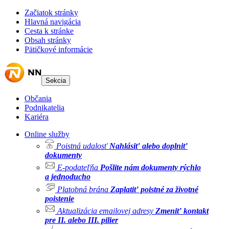
Začiatok stránky
Hlavná navigácia
Cesta k stránke
Obsah stránky
Pätičkové informácie
Sekcia
Občania
Podnikatelia
Kariéra
Online služby
Poistná udalosť
Nahlásiť alebo doplniť
dokumenty
E-podateľňa
Pošlite nám dokumenty rýchlo
a jednoducho
Platobná brána
Zaplatiť poistné za životné
poistenie
Aktualizácia emailovej adresy
Zmeniť kontakt
pre II. alebo III. pilier