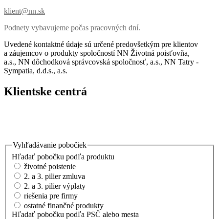
klient@nn.sk
Podnety vybavujeme počas pracovných dní.
Uvedené kontaktné údaje sú určené predovšetkým pre klientov
a záujemcov o produkty spoločností
NN Životná poisťovňa,
a.s.,
NN dôchodková správcovská spoločnosť, a.s.,
NN Tatry -
Sympatia, d.d.s., a.s.
Klientske centrá
Vyhľadávanie pobočiek
Hľadať pobočku podľa produktu
životné poistenie
2. a 3. pilier zmluva
2. a 3. pilier výplaty
riešenia pre firmy
ostatné finančné produkty
Hľadať pobočku podľa PSČ alebo mesta