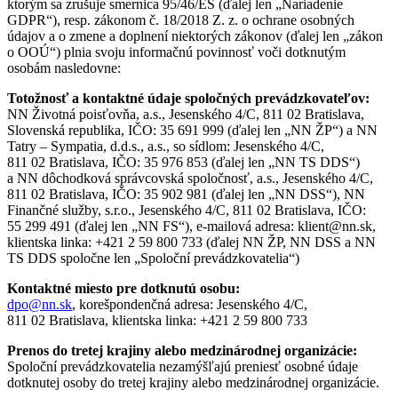
ktorým sa zrušuje smernica 95/46/ES (ďalej len „Nariadenie
GDPR“), resp. zákonom č. 18/2018 Z. z. o ochrane osobných
údajov a o zmene a doplnení niektorých zákonov (ďalej len „zákon
o OOÚ“) plnia svoju informačnú povinnosť voči dotknutým
osobám nasledovne:
Totožnosť a kontaktné údaje spoločných prevádzkovateľov:
NN Životná poisťovňa, a.s., Jesenského 4/C, 811 02 Bratislava,
Slovenská republika, IČO: 35 691 999 (ďalej len „NN ŽP“) a NN
Tatry – Sympatia, d.d.s., a.s., so sídlom: Jesenského 4/C,
811 02 Bratislava, IČO: 35 976 853 (ďalej len „NN TS DDS“)
a NN dôchodková správcovská spoločnosť, a.s., Jesenského 4/C,
811 02 Bratislava, IČO: 35 902 981 (ďalej len „NN DSS“), NN
Finančné služby, s.r.o., Jesenského 4/C, 811 02 Bratislava, IČO:
55 299 491 (ďalej len „NN FS“), e-mailová adresa: klient@nn.sk,
klientska linka: +421 2 59 800 733 (ďalej NN ŽP, NN DSS a NN
TS DDS spoločne len „Spoloční prevádzkovatelia“)
Kontaktné miesto pre dotknutú osobu:
dpo@nn.sk
, korešpondenčná adresa: Jesenského 4/C,
811 02 Bratislava, klientska linka: +421 2 59 800 733
Prenos do tretej krajiny alebo medzinárodnej organizácie:
Spoloční prevádzkovatelia nezamýšľajú preniesť osobné údaje
dotknutej osoby do tretej krajiny alebo medzinárodnej organizácie.