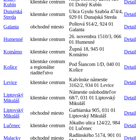
klientske centrum
Detail
Kubín
01 Dolný Kubín
Dunajská
Ulica Gyulu Szabóa 474/4,
klientske centrum
Detail
Streda
929 01 Dunajská Streda
Poštová 914/2, 924 01
Galanta
obchodné miesto
Detail
Galanta
26. novembra 1510/3, 066
Humenné
klientske centrum
Detail
01 Humenné
Župná 18, 945 01
Komárno
klientske centrum
Detail
Komárno
klientske centrum
Pod Šiancom 1/D, 040 01
Košice
a regionálne
Detail
Košice
riaditeľstvo
Kalvínske námestie
Levice
klientske centrum
Detail
3162/2, 934 01 Levice
Námestie osloboditeľov
Liptovský
klientske centrum
68/7, 031 01 Liptovský
Detail
Mikuláš
Mikuláš
Liptovský
Garbiarska 905, 031 01
obchodné miesto
Detail
Mikuláš
Liptovský Mikuláš
Jókaiho ulica 124/22, 984
Lučenec
klientske centrum
Detail
01 Lučenec
Radlinského 5174, 901 01
Malacky
obchodné miesto
Detail