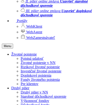
II. pilier online zmluva
Uzavrieť starobné
dôchodkové sporenie
III. pilier online zmluva
Uzavrieť doplnkové
dôchodkové sporenie
Portály
WebKlient
WebAgent
WebZamestnávateľ
Menu
Životné poistenie
Poistná udalosť
Životné poistenie v NN
Rizikové životné poistenie
Investičné životné poistenie
Doplnkové poistenia
Fondy životného poistenia
Pre klientov
Druhý pilier
Druhý pilier v NN
Starobné dôchodkové sporenie
Výkonnosť fondov
Dôchodkové fondy