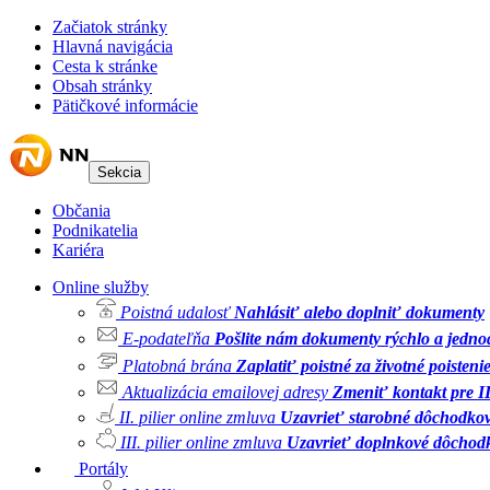
Začiatok stránky
Hlavná navigácia
Cesta k stránke
Obsah stránky
Pätičkové informácie
Sekcia
Občania
Podnikatelia
Kariéra
Online služby
Poistná udalosť
Nahlásiť alebo doplniť dokumenty
E-podateľňa
Pošlite nám dokumenty rýchlo a jedn
Platobná brána
Zaplatiť poistné za životné poisteni
Aktualizácia emailovej adresy
Zmeniť kontakt pre II.
II. pilier online zmluva
Uzavrieť starobné dôchodkov
III. pilier online zmluva
Uzavrieť doplnkové dôchodk
Portály