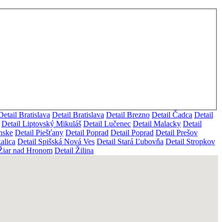
Detail Bratislava
Detail Bratislava
Detail Brezno
Detail Čadca
Detail
Detail Liptovský Mikuláš
Detail Lučenec
Detail Malacky
Detail
ánske
Detail Piešťany
Detail Poprad
Detail Poprad
Detail Prešov
alica
Detail Spišská Nová Ves
Detail Stará Ľubovňa
Detail Stropkov
 Žiar nad Hronom
Detail Žilina