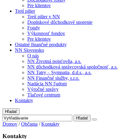
Pre klientov
Tretí pilier
Tretí pilier v NN
Doplnkové dôchodkové sporenie
Fondy
Výkonnosť fondov
Pre klientov
Ostatné finančné produkty
NN Slovensko
O nás
NN Životná poisťovňa, a.s.
NN dôchodková správcovská spoločnosť, a.s.
NN Tatry – Sympatia, d.d.s., a.s.
NN Finančné služby, s.r.o.
Nadácia NN ľudom
Výročné správy
Tlačové centrum
Kontakty
Hľadať
Hľadať
Domov
/
Občania
/
Kontakty
Kontakty