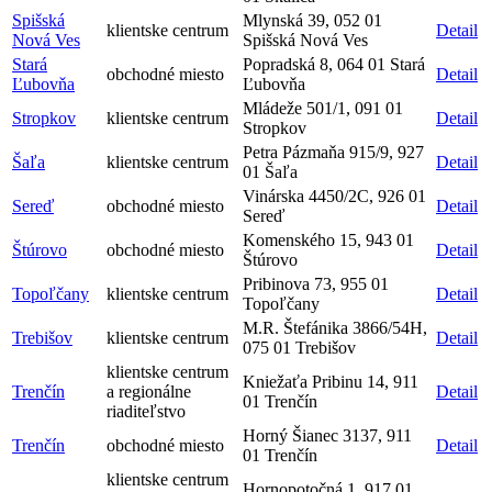
Spišská
Mlynská 39, 052 01
klientske centrum
Detail
Nová Ves
Spišská Nová Ves
Stará
Popradská 8, 064 01 Stará
obchodné miesto
Detail
Ľubovňa
Ľubovňa
Mládeže 501/1, 091 01
Stropkov
klientske centrum
Detail
Stropkov
Petra Pázmaňa 915/9, 927
Šaľa
klientske centrum
Detail
01 Šaľa
Vinárska 4450/2C, 926 01
Sereď
obchodné miesto
Detail
Sereď
Komenského 15, 943 01
Štúrovo
obchodné miesto
Detail
Štúrovo
Pribinova 73, 955 01
Topoľčany
klientske centrum
Detail
Topoľčany
M.R. Štefánika 3866/54H,
Trebišov
klientske centrum
Detail
075 01 Trebišov
klientske centrum
Kniežaťa Pribinu 14, 911
Trenčín
a regionálne
Detail
01 Trenčín
riaditeľstvo
Horný Šianec 3137, 911
Trenčín
obchodné miesto
Detail
01 Trenčín
klientske centrum
Hornopotočná 1, 917 01