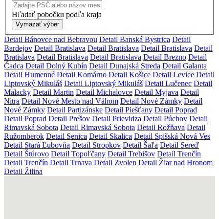
Hľadať pobočku podľa kraja
Vymazať výber
Detail Bánovce nad Bebravou
Detail Banská Bystrica
Detail
Bardejov
Detail Bratislava
Detail Bratislava
Detail Bratislava
Detail
Bratislava
Detail Bratislava
Detail Bratislava
Detail Brezno
Detail
Čadca
Detail Dolný Kubín
Detail Dunajská Streda
Detail Galanta
Detail Humenné
Detail Komárno
Detail Košice
Detail Levice
Detail
Liptovský Mikuláš
Detail Liptovský Mikuláš
Detail Lučenec
Detail
Malacky
Detail Martin
Detail Michalovce
Detail Myjava
Detail
Nitra
Detail Nové Mesto nad Váhom
Detail Nové Zámky
Detail
Nové Zámky
Detail Partizánske
Detail Piešťany
Detail Poprad
Detail Poprad
Detail Prešov
Detail Prievidza
Detail Púchov
Detail
Rimavská Sobota
Detail Rimavská Sobota
Detail Rožňava
Detail
Ružomberok
Detail Senica
Detail Skalica
Detail Spišská Nová Ves
Detail Stará Ľubovňa
Detail Stropkov
Detail Šaľa
Detail Sereď
Detail Štúrovo
Detail Topoľčany
Detail Trebišov
Detail Trenčín
Detail Trenčín
Detail Trnava
Detail Zvolen
Detail Žiar nad Hronom
Detail Žilina