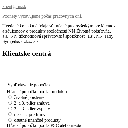
klient@nn.sk
Podnety vybavujeme počas pracovných dní.
Uvedené kontaktné údaje sú určené predovšetkým pre klientov
a záujemcov o produkty spoločností
NN Životná poisťovňa,
a.s.,
NN dôchodková správcovská spoločnosť, a.s.,
NN Tatry -
Sympatia, d.d.s., a.s.
Klientske centrá
Vyhľadávanie pobočiek
Hľadať pobočku podľa produktu
životné poistenie
2. a 3. pilier zmluva
2. a 3. pilier výplaty
riešenia pre firmy
ostatné finančné produkty
Hľadať pobočku podľa PSČ alebo mesta