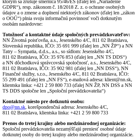
ktorým sa zrušuje smernica 95/46/ES (ďalej len „Nariadenie
GDPR“), resp. zákonom č. 18/2018 Z. z. o ochrane osobných
údajov a o zmene a doplnení niektorých zákonov (ďalej len „zákon
o OOÚ“) plnia svoju informačnú povinnosť voči dotknutým
osobám nasledovne:
Totožnosť a kontaktné údaje spoločných prevádzkovateľov:
NN Životná poisťovňa, a.s., Jesenského 4/C, 811 02 Bratislava,
Slovenská republika, IČO: 35 691 999 (ďalej len „NN ŽP“) a NN
Tatry – Sympatia, d.d.s., a.s., so sídlom: Jesenského 4/C,
811 02 Bratislava, IČO: 35 976 853 (ďalej len „NN TS DDS“)
a NN dôchodková správcovská spoločnosť, a.s., Jesenského 4/C,
811 02 Bratislava, IČO: 35 902 981 (ďalej len „NN DSS“), NN
Finančné služby, s.r.o., Jesenského 4/C, 811 02 Bratislava, IČO:
55 299 491 (ďalej len „NN FS“), e-mailová adresa: klient@nn.sk,
klientska linka: +421 2 59 800 733 (ďalej NN ŽP, NN DSS a NN
TS DDS spoločne len „Spoloční prevádzkovatelia“)
Kontaktné miesto pre dotknutú osobu:
dpo@nn.sk
, korešpondenčná adresa: Jesenského 4/C,
811 02 Bratislava, klientska linka: +421 2 59 800 733
Prenos do tretej krajiny alebo medzinárodnej organizácie:
Spoloční prevádzkovatelia nezamýšľajú preniesť osobné údaje
dotknutej osoby do tretej krajiny alebo medzinárodnej organizácie.