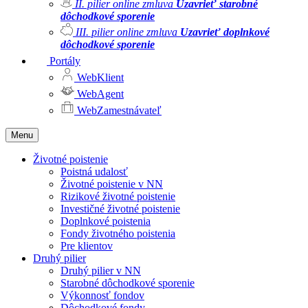
II. pilier online zmluva
Uzavrieť starobné
dôchodkové sporenie
III. pilier online zmluva
Uzavrieť doplnkové
dôchodkové sporenie
Portály
WebKlient
WebAgent
WebZamestnávateľ
Menu
Životné poistenie
Poistná udalosť
Životné poistenie v NN
Rizikové životné poistenie
Investičné životné poistenie
Doplnkové poistenia
Fondy životného poistenia
Pre klientov
Druhý pilier
Druhý pilier v NN
Starobné dôchodkové sporenie
Výkonnosť fondov
Dôchodkové fondy