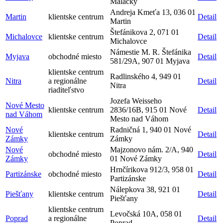
Malacky
Andreja Kmeťa 13, 036 01
Martin
klientske centrum
Detail
Martin
Štefánikova 2, 071 01
Michalovce
klientske centrum
Detail
Michalovce
Námestie M. R. Štefánika
Myjava
obchodné miesto
Detail
581/29A, 907 01 Myjava
klientske centrum
Radlinského 4, 949 01
Nitra
a regionálne
Detail
Nitra
riaditeľstvo
Jozefa Weisseho
Nové Mesto
klientske centrum
2836/16B, 915 01 Nové
Detail
nad Váhom
Mesto nad Váhom
Nové
Radničná 1, 940 01 Nové
klientske centrum
Detail
Zámky
Zámky
Nové
Majzonovo nám. 2/A, 940
obchodné miesto
Detail
Zámky
01 Nové Zámky
Hrnčírikova 912/3, 958 01
Partizánske
obchodné miesto
Detail
Partizánske
Nálepkova 38, 921 01
Piešťany
klientske centrum
Detail
Piešťany
klientske centrum
Levočská 10A, 058 01
Poprad
a regionálne
Detail
Poprad