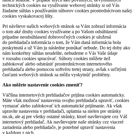
technických cookies na využívanie webovej stránky si od Vás
žiadame súhlas s používaním súborov cookies prostredníctvom našej
cookies vyskakovacej lišty.
Pri návšteve našich webových stránok sa Vám zobrazí informácia
o tom aké druhy cookies využívame a po Vašom odsúhlasení
prípadne neodsúhlasení dobrovoľných cookies je uložená
do prehliadača informácia o tom, že Vám daná informácia bola
poskytnutá a už Vám ju následne ponúkať nebude. Do tej doby ako
nám konkrétny súhlas neudelíte, nebudeme o Vás Vaše údaje
v rozsahu cookies spracúvať. Súbory cookies môžete tiež
zablokovať alebo odstrániť prostredníctvom internetového
prehliadača alebo pomocou softvéru tretej strany, avšak s určitými
časťami webových stránok sa môžu vyskytnúť problémy.
Ako môžete nastavenie cookies zmeniť?
Väčšina internetových prehliadačov prijíma cookies automaticky.
Máte však možnosť nastavenia svojho prehliadača upraviť, cookies
vymazať alebo zablokovať ich automatické prijímanie. Ak však
upravíte nastavenia v prehliadači, uplatnia sa nielen pre stránky
nn.sk, ale aj pre všetky ostatné stránky, ktoré navštevujete cez Váš
internetový prehliadač. Ak navštevujete naše stránky cez viaceré
zariadenia alebo prehliadače, je potrebné upraviť nastavenia
v každom z nich.