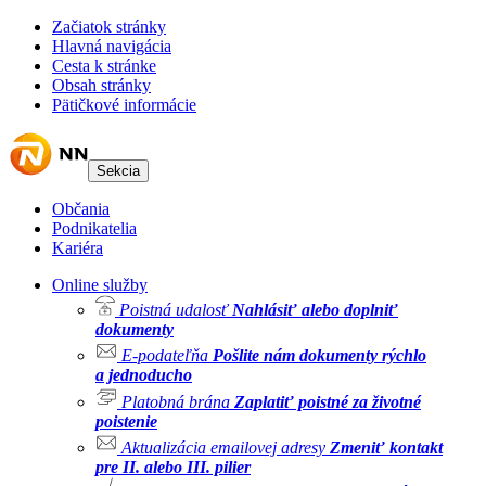
Začiatok stránky
Hlavná navigácia
Cesta k stránke
Obsah stránky
Pätičkové informácie
Sekcia
Občania
Podnikatelia
Kariéra
Online služby
Poistná udalosť
Nahlásiť alebo doplniť
dokumenty
E-podateľňa
Pošlite nám dokumenty rýchlo
a jednoducho
Platobná brána
Zaplatiť poistné za životné
poistenie
Aktualizácia emailovej adresy
Zmeniť kontakt
pre II. alebo III. pilier