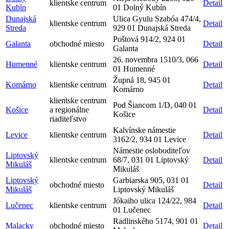
klientske centrum
Detail
Kubín
01 Dolný Kubín
Dunajská
Ulica Gyulu Szabóa 474/4,
klientske centrum
Detail
Streda
929 01 Dunajská Streda
Poštová 914/2, 924 01
Galanta
obchodné miesto
Detail
Galanta
26. novembra 1510/3, 066
Humenné
klientske centrum
Detail
01 Humenné
Župná 18, 945 01
Komárno
klientske centrum
Detail
Komárno
klientske centrum
Pod Šiancom 1/D, 040 01
Košice
a regionálne
Detail
Košice
riaditeľstvo
Kalvínske námestie
Levice
klientske centrum
Detail
3162/2, 934 01 Levice
Námestie osloboditeľov
Liptovský
klientske centrum
68/7, 031 01 Liptovský
Detail
Mikuláš
Mikuláš
Liptovský
Garbiarska 905, 031 01
obchodné miesto
Detail
Mikuláš
Liptovský Mikuláš
Jókaiho ulica 124/22, 984
Lučenec
klientske centrum
Detail
01 Lučenec
Radlinského 5174, 901 01
Malacky
obchodné miesto
Detail