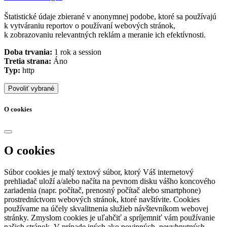
Štatistické údaje zbierané v anonymnej podobe, ktoré sa používajú
k vytváraniu reportov o používaní webových stránok,
k zobrazovaniu relevantných reklám a meranie ich efektívnosti.
Doba trvania:
1 rok a session
Tretia strana:
Áno
Typ:
http
Povoliť vybrané
O cookies
O cookies
Súbor cookies je malý textový súbor, ktorý Váš internetový
prehliadač uloží a/alebo načíta na pevnom disku vášho koncového
zariadenia (napr. počítač, prenosný počítač alebo smartphone)
prostredníctvom webových stránok, ktoré navštívite. Cookies
používame na účely skvalitnenia služieb návštevníkom webovej
stránky. Zmyslom cookies je uľahčiť a spríjemniť vám používanie
našich stránok. V prípade iných ako povinných, nevyhnutných