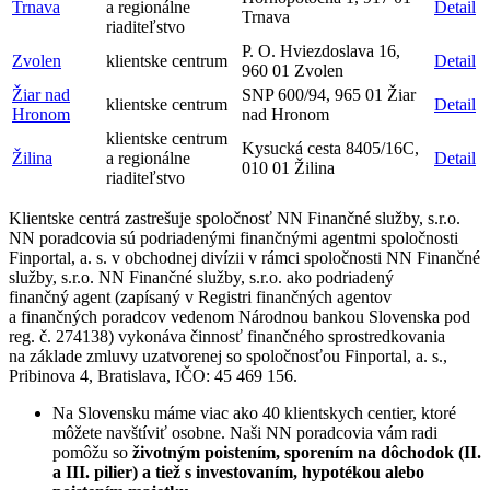
Trnava
a regionálne
Detail
Trnava
riaditeľstvo
P. O. Hviezdoslava 16,
Zvolen
klientske centrum
Detail
960 01 Zvolen
Žiar nad
SNP 600/94, 965 01 Žiar
klientske centrum
Detail
Hronom
nad Hronom
klientske centrum
Kysucká cesta 8405/16C,
Žilina
a regionálne
Detail
010 01 Žilina
riaditeľstvo
Klientske centrá zastrešuje spoločnosť NN Finančné služby, s.r.o.
NN poradcovia sú podriadenými finančnými agentmi spoločnosti
Finportal, a. s. v obchodnej divízii v rámci spoločnosti NN Finančné
služby, s.r.o. NN Finančné služby, s.r.o. ako podriadený
finančný agent (zapísaný v Registri finančných agentov
a finančných poradcov vedenom Národnou bankou Slovenska pod
reg. č. 274138) vykonáva činnosť finančného sprostredkovania
na základe zmluvy uzatvorenej so spoločnosťou Finportal, a. s.,
Pribinova 4, Bratislava, IČO: 45 469 156.
Na Slovensku máme viac ako 40 klientskych centier, ktoré
môžete navštíviť osobne. Naši NN poradcovia vám radi
pomôžu so
životným poistením, sporením na dôchodok (II.
a III. pilier) a tiež s investovaním, hypotékou alebo