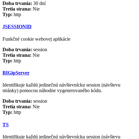
Doba trvania:
30 dní
Tretia strana:
Nie
Typ:
http
JSESSIONID
Funkčné cookie webovej aplikácie
Doba trvania:
session
Tretia strana:
Nie
Typ:
http
BIGipServer
Identifikuje každú jedinečnú návštevnícku session (návštevu
stránky) pomocou náhodne vygenerovaného kódu.
Doba trvania:
session
Tretia strana:
Nie
Typ:
http
TS
Identifikuje každú jedinečnú návštevnícku session (návštevu