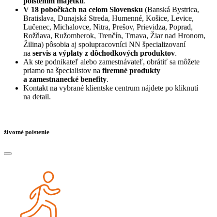
poistením majetku
.
V 18 pobočkách
na celom Slovensku
(Banská Bystrica,
Bratislava, Dunajská Streda, Humenné, Košice, Levice,
Lučenec, Michalovce, Nitra, Prešov, Prievidza, Poprad,
Rožňava, Ružomberok, Trenčín, Trnava, Žiar nad Hronom,
Žilina) pôsobia aj spolupracovníci NN špecializovaní
na
servis a výplaty z dôchodkových produktov
.
Ak ste podnikateľ alebo zamestnávateľ, obrátiť sa môžete
priamo na špecialistov na
firemné produkty
a zamestnanecké benefity
.
Kontakt na vybrané klientske centrum nájdete po kliknutí
na detail.
životné poistenie