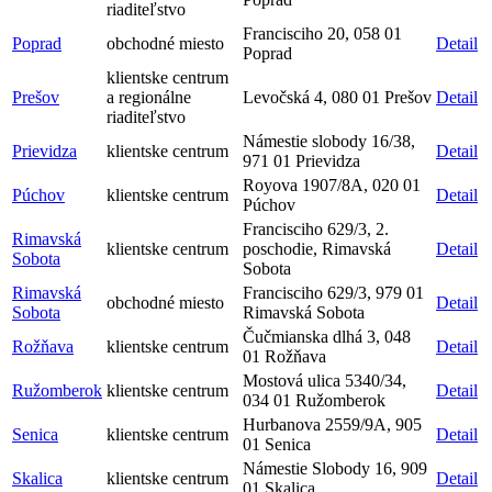
riaditeľstvo
Francisciho 20, 058 01
Poprad
obchodné miesto
Detail
Poprad
klientske centrum
Prešov
a regionálne
Levočská 4, 080 01 Prešov
Detail
riaditeľstvo
Námestie slobody 16/38,
Prievidza
klientske centrum
Detail
971 01 Prievidza
Royova 1907/8A, 020 01
Púchov
klientske centrum
Detail
Púchov
Francisciho 629/3, 2.
Rimavská
klientske centrum
poschodie, Rimavská
Detail
Sobota
Sobota
Rimavská
Francisciho 629/3, 979 01
obchodné miesto
Detail
Sobota
Rimavská Sobota
Čučmianska dlhá 3, 048
Rožňava
klientske centrum
Detail
01 Rožňava
Mostová ulica 5340/34,
Ružomberok
klientske centrum
Detail
034 01 Ružomberok
Hurbanova 2559/9A, 905
Senica
klientske centrum
Detail
01 Senica
Námestie Slobody 16, 909
Skalica
klientske centrum
Detail
01 Skalica