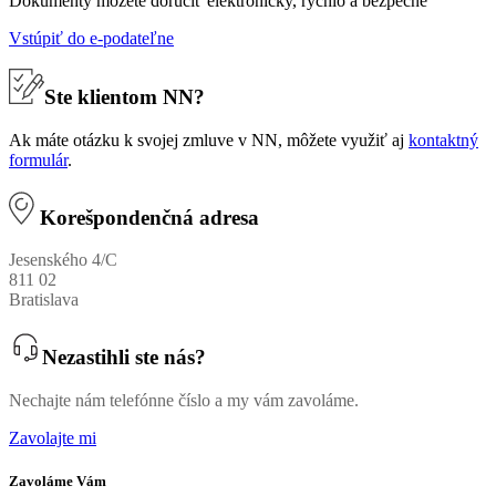
Dokumenty môžete doručiť elektronicky, rýchlo a bezpečne
Vstúpiť do e-podateľne
Ste klientom NN?
Ak máte otázku k svojej zmluve v NN, môžete využiť aj
kontaktný
formulár
.
Korešpondenčná adresa
Jesenského 4/C
811 02
Bratislava
Nezastihli ste nás?
Nechajte nám telefónne číslo a my vám zavoláme.
Zavolajte mi
Zavoláme Vám