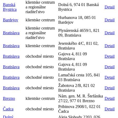
klientske centrum
Banská
Dolná 6, 974 01 Banská
a regionálne
Detail
Bystrica
Bystrica
riaditeľstvo
Hurbanova 18, 085 01
Bardejov
klientske centrum
Detail
Bardejov
klientske centrum
Plynárenská 4659/1, 821
Bratislava
a regionálne
Detail
09, Bratislava
riaditeľstvo
Jesenského 4/C, 811 02,
Bratislava
klientske centrum
Detail
Bratislava
Gajova 4, 811 09
Bratislava
obchodné miesto
Detail
Bratislava
Gajova 4, 811 09
Bratislava
obchodné miesto
Detail
Bratislava
Lamačská cesta 105, 841
Bratislava
obchodné miesto
Detail
03 Bratislava
Žabotova 2/B, 821 02
Bratislava
obchodné miesto
Detail
Bratislava
Nám. gen. M. R. Štefánika
Brezno
klientske centrum
Detail
27/22, 977 01 Brezno
Pribinova 2908/1, 022 01
Čadca
obchodné miesto
Detail
Čadca
Dolný
Aleja Slobody 2203, 026