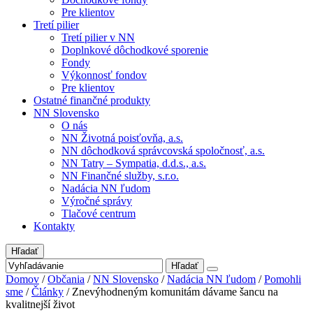
Pre klientov
Tretí pilier
Tretí pilier v NN
Doplnkové dôchodkové sporenie
Fondy
Výkonnosť fondov
Pre klientov
Ostatné finančné produkty
NN Slovensko
O nás
NN Životná poisťovňa, a.s.
NN dôchodková správcovská spoločnosť, a.s.
NN Tatry – Sympatia, d.d.s., a.s.
NN Finančné služby, s.r.o.
Nadácia NN ľudom
Výročné správy
Tlačové centrum
Kontakty
Hľadať
Hľadať
Domov
/
Občania
/
NN Slovensko
/
Nadácia NN ľudom
/
Pomohli
sme
/
Články
/
Znevýhodneným komunitám dávame šancu na
kvalitnejší život