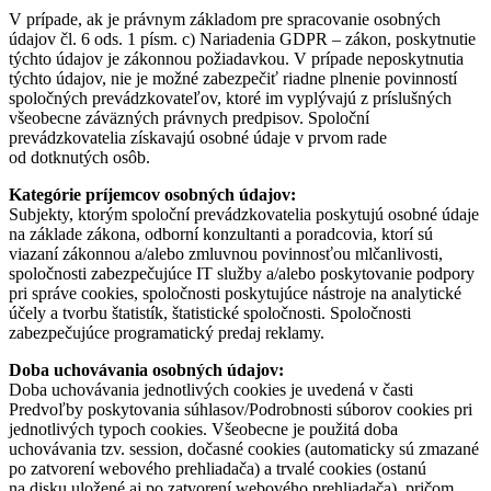
V prípade, ak je právnym základom pre spracovanie osobných
údajov čl. 6 ods. 1 písm. c) Nariadenia GDPR – zákon, poskytnutie
týchto údajov je zákonnou požiadavkou. V prípade neposkytnutia
týchto údajov, nie je možné zabezpečiť riadne plnenie povinností
spoločných prevádzkovateľov, ktoré im vyplývajú z príslušných
všeobecne záväzných právnych predpisov. Spoloční
prevádzkovatelia získavajú osobné údaje v prvom rade
od dotknutých osôb.
Kategórie príjemcov osobných údajov:
Subjekty, ktorým spoloční prevádzkovatelia poskytujú osobné údaje
na základe zákona, odborní konzultanti a poradcovia, ktorí sú
viazaní zákonnou a/alebo zmluvnou povinnosťou mlčanlivosti,
spoločnosti zabezpečujúce IT služby a/alebo poskytovanie podpory
pri správe cookies, spoločnosti poskytujúce nástroje na analytické
účely a tvorbu štatistík, štatistické spoločnosti. Spoločnosti
zabezpečujúce programatický predaj reklamy.
Doba uchovávania osobných údajov:
Doba uchovávania jednotlivých cookies je uvedená v časti
Predvoľby poskytovania súhlasov/Podrobnosti súborov cookies pri
jednotlivých typoch cookies. Všeobecne je použitá doba
uchovávania tzv. session, dočasné cookies (automaticky sú zmazané
po zatvorení webového prehliadača) a trvalé cookies (ostanú
na disku uložené aj po zatvorení webového prehliadača), pričom