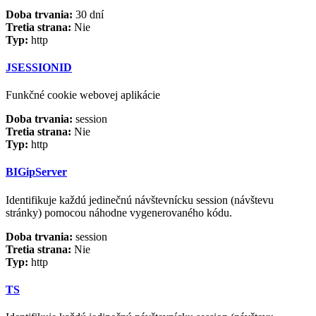
Doba trvania:
30 dní
Tretia strana:
Nie
Typ:
http
JSESSIONID
Funkčné cookie webovej aplikácie
Doba trvania:
session
Tretia strana:
Nie
Typ:
http
BIGipServer
Identifikuje každú jedinečnú návštevnícku session (návštevu
stránky) pomocou náhodne vygenerovaného kódu.
Doba trvania:
session
Tretia strana:
Nie
Typ:
http
TS