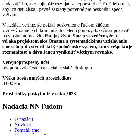
a ukazujú im, ako najlepšie rozvíjať schopnosti dieťaťa. Cieľom je,
aby ich deti získali pevné základy potrebné pre neskorší úspech
v živote.
V nadácii veríme, že pokiaľ poskytneme ľuďom žijúcim
v znevýhodnených komunitách cielenú pomoc, dokážu sa postaviť
na vlastné nohy a žiť dôstojný život.
Sme presvedčení, že aj
vďaka projektom ako Omama a systematickému vzdelávaniu
sme schopní vytvoriť taký spoločenský systém, ktorý rešpektuje
rozmanitosť a dáva šancu vyniknúť všetkým rovnako.
Verejnoprospešný účel
podpora vzdelávania a sociálne slabších skupín
Výška poskytnutých prostriedkov
3 000 eur
Prostriedky poskytnuté v roku 2023
Nadácia NN ľudom
O nadácii
Novinky
Pomohli sme