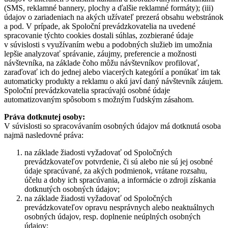
(SMS, reklamné bannery, plochy a ďalšie reklamné formáty); (iii)
údajov o zariadeniach na akých užívateľ prezerá obsahu webstránok
a pod. V prípade, ak Spoloční prevádzkovatelia na uvedené
spracovanie týchto cookies dostali súhlas, zozbierané údaje
v súvislosti s využívaním webu a podobných služieb im umožnia
lepšie analyzovať správanie, záujmy, preferencie a možnosti
návštevníka, na základe čoho môžu návštevníkov profilovať,
zaraďovať ich do jednej alebo viacerých kategórií a ponúkať im tak
automaticky produkty a reklamu o akú javí daný návštevník záujem.
Spoloční prevádzkovatelia spracúvajú osobné údaje
automatizovaným spôsobom s možným ľudským zásahom.
Práva dotknutej osoby:
V súvislosti so spracovávaním osobných údajov má dotknutá osoba
najmä nasledovné práva:
na základe žiadosti vyžadovať od Spoločných
prevádzkovateľov potvrdenie, či sú alebo nie sú jej osobné
údaje spracúvané, za akých podmienok, vrátane rozsahu,
účelu a doby ich spracúvania, a informácie o zdroji získania
dotknutých osobných údajov;
na základe žiadosti vyžadovať od Spoločných
prevádzkovateľov opravu nesprávnych alebo neaktuálnych
osobných údajov, resp. doplnenie neúplných osobných
údajov;