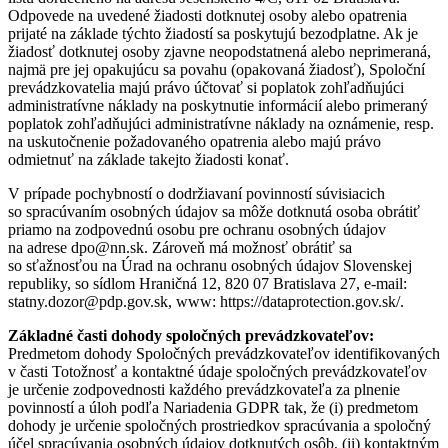
Odpovede na uvedené žiadosti dotknutej osoby alebo opatrenia
prijaté na základe týchto žiadostí sa poskytujú bezodplatne. Ak je
žiadosť dotknutej osoby zjavne neopodstatnená alebo neprimeraná,
najmä pre jej opakujúcu sa povahu (opakovaná žiadosť), Spoloční
prevádzkovatelia majú právo účtovať si poplatok zohľadňujúci
administratívne náklady na poskytnutie informácií alebo primeraný
poplatok zohľadňujúci administratívne náklady na oznámenie, resp.
na uskutočnenie požadovaného opatrenia alebo majú právo
odmietnuť na základe takejto žiadosti konať.
V prípade pochybností o dodržiavaní povinností súvisiacich
so spracúvaním osobných údajov sa môže dotknutá osoba obrátiť
priamo na zodpovednú osobu pre ochranu osobných údajov
na adrese dpo@nn.sk. Zároveň má možnosť obrátiť sa
so sťažnosťou na Úrad na ochranu osobných údajov Slovenskej
republiky, so sídlom Hraničná 12, 820 07 Bratislava 27, e-mail:
statny.dozor@pdp.gov.sk, www: https://dataprotection.gov.sk/.
Základné časti dohody spoločných prevádzkovateľov:
Predmetom dohody Spoločných prevádzkovateľov identifikovaných
v časti Totožnosť a kontaktné údaje spoločných prevádzkovateľov
je určenie zodpovednosti každého prevádzkovateľa za plnenie
povinností a úloh podľa Nariadenia GDPR tak, že (i) predmetom
dohody je určenie spoločných prostriedkov spracúvania a spoločný
účel spracúvania osobných údajov dotknutých osôb, (ii) kontaktným