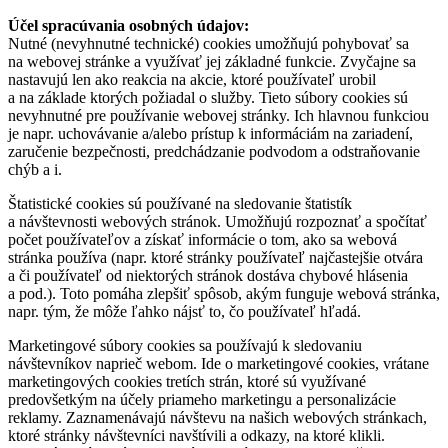
Účel spracúvania osobných údajov:
Nutné (nevyhnutné technické) cookies umožňujú pohybovať sa
na webovej stránke a využívať jej základné funkcie. Zvyčajne sa
nastavujú len ako reakcia na akcie, ktoré používateľ urobil
a na základe ktorých požiadal o služby. Tieto súbory cookies sú
nevyhnutné pre používanie webovej stránky. Ich hlavnou funkciou
je napr. uchovávanie a/alebo prístup k informáciám na zariadení,
zaručenie bezpečnosti, predchádzanie podvodom a odstraňovanie
chýb a i.
Štatistické cookies sú používané na sledovanie štatistík
a návštevnosti webových stránok. Umožňujú rozpoznať a spočítať
počet používateľov a získať informácie o tom, ako sa webová
stránka používa (napr. ktoré stránky používateľ najčastejšie otvára
a či používateľ od niektorých stránok dostáva chybové hlásenia
a pod.). Toto pomáha zlepšiť spôsob, akým funguje webová stránka,
napr. tým, že môže ľahko nájsť to, čo používateľ hľadá.
Marketingové súbory cookies sa používajú k sledovaniu
návštevníkov naprieč webom. Ide o marketingové cookies, vrátane
marketingových cookies tretích strán, ktoré sú využívané
predovšetkým na účely priameho marketingu a personalizácie
reklamy. Zaznamenávajú návštevu na našich webových stránkach,
ktoré stránky návštevníci navštívili a odkazy, na ktoré klikli.