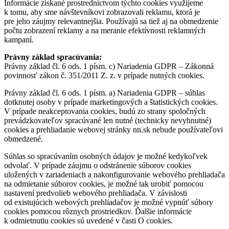
Informácie získané prostredníctvom týchto cookies využijeme
k tomu, aby sme návštevníkovi zobrazovali reklamu, ktorá je
pre jeho záujmy relevantnejšia. Používajú sa tiež aj na obmedzenie
počtu zobrazení reklamy a na meranie efektívnosti reklamných
kampaní.
Právny základ spracúvania:
Právny základ čl. 6 ods. 1 písm. c) Nariadenia GDPR – Zákonná
povinnosť zákon č. 351/2011 Z. z. v prípade nutných cookies.
Právny základ čl. 6 ods. 1 písm. a) Nariadenia GDPR – súhlas
dotknutej osoby v prípade marketingových a štatistických cookies.
V prípade neakceptovania cookies, budú zo strany spoločných
prevádzkovateľov spracúvané len nutné (technicky nevyhnutné)
cookies a prehliadanie webovej stránky nn.sk nebude používateľovi
obmedzené.
Súhlas so spracúvaním osobných údajov je možné kedykoľvek
odvolať. V prípade záujmu o odstránenie súborov cookies
uložených v zariadeniach a nakonfigurovanie webového prehliadača
na odmietanie súborov cookies, je možné tak urobiť pomocou
nastavení predvolieb webového prehliadača. V závislosti
od existujúcich webových prehliadačov je možné vypnúť súbory
cookies pomocou rôznych prostriedkov. Ďalšie informácie
k odmietnutiu cookies sú uvedené v časti O cookies.