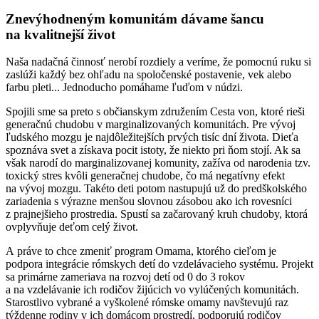
Znevýhodneným komunitám dávame šancu
na kvalitnejší život
Naša nadačná činnosť nerobí rozdiely a veríme, že pomocnú ruku si
zaslúži každý bez ohľadu na spoločenské postavenie, vek alebo
farbu pleti... Jednoducho pomáhame ľuďom v núdzi.
Spojili sme sa preto s občianskym združením Cesta von, ktoré rieši
generačnú chudobu v marginalizovaných komunitách. Pre vývoj
ľudského mozgu je najdôležitejších prvých tisíc dní života. Dieťa
spoznáva svet a získava pocit istoty, že niekto pri ňom stojí. Ak sa
však narodí do marginalizovanej komunity, zažíva od narodenia tzv.
toxický stres kvôli generačnej chudobe, čo má negatívny efekt
na vývoj mozgu. Takéto deti potom nastupujú už do predškolského
zariadenia s výrazne menšou slovnou zásobou ako ich rovesníci
z prajnejšieho prostredia. Spustí sa začarovaný kruh chudoby, ktorá
ovplyvňuje deťom celý život.
A práve to chce zmeniť program Omama, ktorého cieľom je
podpora integrácie rómskych detí do vzdelávacieho systému. Projekt
sa primárne zameriava na rozvoj detí od 0 do 3 rokov
a na vzdelávanie ich rodičov žijúcich vo vylúčených komunitách.
Starostlivo vybrané a vyškolené rómske omamy navštevujú raz
týždenne rodiny v ich domácom prostredí, podporujú rodičov