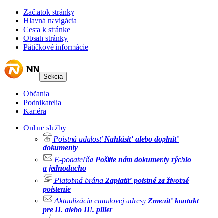
Začiatok stránky
Hlavná navigácia
Cesta k stránke
Obsah stránky
Pätičkové informácie
Sekcia
Občania
Podnikatelia
Kariéra
Online služby
Poistná udalosť
Nahlásiť alebo doplniť
dokumenty
E-podateľňa
Pošlite nám dokumenty rýchlo
a jednoducho
Platobná brána
Zaplatiť poistné za životné
poistenie
Aktualizácia emailovej adresy
Zmeniť kontakt
pre II. alebo III. pilier