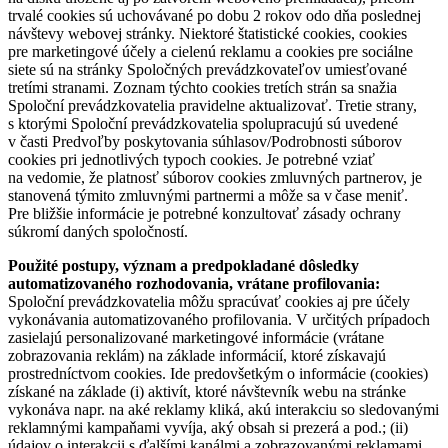
trvalé cookies sú uchovávané po dobu 2 rokov odo dňa poslednej
návštevy webovej stránky. Niektoré štatistické cookies, cookies
pre marketingové účely a cielenú reklamu a cookies pre sociálne
siete sú na stránky Spoločných prevádzkovateľov umiesťované
tretími stranami. Zoznam týchto cookies tretích strán sa snažia
Spoloční prevádzkovatelia pravidelne aktualizovať. Tretie strany,
s ktorými Spoloční prevádzkovatelia spolupracujú sú uvedené
v časti Predvoľby poskytovania súhlasov/Podrobnosti súborov
cookies pri jednotlivých typoch cookies. Je potrebné vziať
na vedomie, že platnosť súborov cookies zmluvných partnerov, je
stanovená týmito zmluvnými partnermi a môže sa v čase meniť.
Pre bližšie informácie je potrebné konzultovať zásady ochrany
súkromí daných spoločností.
Použité postupy, význam a predpokladané dôsledky
automatizovaného rozhodovania, vrátane profilovania:
Spoloční prevádzkovatelia môžu spracúvať cookies aj pre účely
vykonávania automatizovaného profilovania. V určitých prípadoch
zasielajú personalizované marketingové informácie (vrátane
zobrazovania reklám) na základe informácií, ktoré získavajú
prostredníctvom cookies. Ide predovšetkým o informácie (cookies)
získané na základe (i) aktivít, ktoré návštevník webu na stránke
vykonáva napr. na aké reklamy kliká, akú interakciu so sledovanými
reklamnými kampaňami vyvíja, aký obsah si prezerá a pod.; (ii)
údajov o interakcii s ďalšími kanálmi a zobrazovanými reklamami