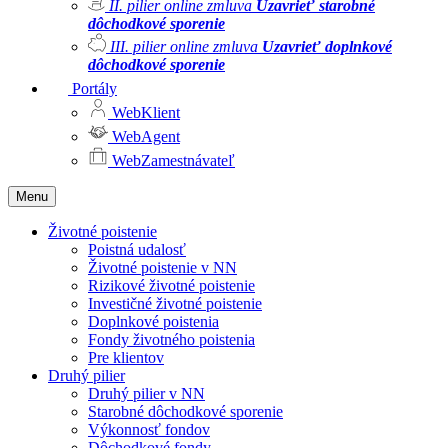
II. pilier online zmluva
Uzavrieť starobné
dôchodkové sporenie
III. pilier online zmluva
Uzavrieť doplnkové
dôchodkové sporenie
Portály
WebKlient
WebAgent
WebZamestnávateľ
Menu
Životné poistenie
Poistná udalosť
Životné poistenie v NN
Rizikové životné poistenie
Investičné životné poistenie
Doplnkové poistenia
Fondy životného poistenia
Pre klientov
Druhý pilier
Druhý pilier v NN
Starobné dôchodkové sporenie
Výkonnosť fondov
Dôchodkové fondy