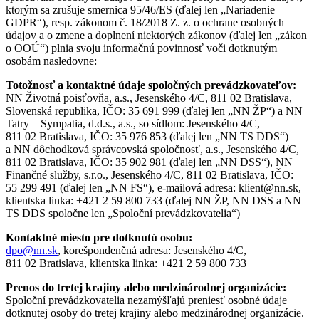
ktorým sa zrušuje smernica 95/46/ES (ďalej len „Nariadenie
GDPR“), resp. zákonom č. 18/2018 Z. z. o ochrane osobných
údajov a o zmene a doplnení niektorých zákonov (ďalej len „zákon
o OOÚ“) plnia svoju informačnú povinnosť voči dotknutým
osobám nasledovne:
Totožnosť a kontaktné údaje spoločných prevádzkovateľov:
NN Životná poisťovňa, a.s., Jesenského 4/C, 811 02 Bratislava,
Slovenská republika, IČO: 35 691 999 (ďalej len „NN ŽP“) a NN
Tatry – Sympatia, d.d.s., a.s., so sídlom: Jesenského 4/C,
811 02 Bratislava, IČO: 35 976 853 (ďalej len „NN TS DDS“)
a NN dôchodková správcovská spoločnosť, a.s., Jesenského 4/C,
811 02 Bratislava, IČO: 35 902 981 (ďalej len „NN DSS“), NN
Finančné služby, s.r.o., Jesenského 4/C, 811 02 Bratislava, IČO:
55 299 491 (ďalej len „NN FS“), e-mailová adresa: klient@nn.sk,
klientska linka: +421 2 59 800 733 (ďalej NN ŽP, NN DSS a NN
TS DDS spoločne len „Spoloční prevádzkovatelia“)
Kontaktné miesto pre dotknutú osobu:
dpo@nn.sk
, korešpondenčná adresa: Jesenského 4/C,
811 02 Bratislava, klientska linka: +421 2 59 800 733
Prenos do tretej krajiny alebo medzinárodnej organizácie:
Spoloční prevádzkovatelia nezamýšľajú preniesť osobné údaje
dotknutej osoby do tretej krajiny alebo medzinárodnej organizácie.