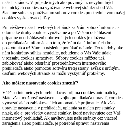
našich stránok. V prípade iných ako povinných, nevyhnutných
technických cookies na využívanie webovej stránky si od Vás
žiadame súhlas s používaním súborov cookies prostredníctvom našej
cookies vyskakovacej lišty.
Pri návšteve našich webových stránok sa Vám zobrazí informácia
o tom aké druhy cookies využívame a po Vašom odsúhlasení
prípadne neodsúhlasení dobrovoľných cookies je uložená
do prehliadača informácia o tom, že Vám daná informácia bola
poskytnutá a už Vám ju následne ponúkať nebude. Do tej doby ako
nám konkrétny súhlas neudelíte, nebudeme o Vás Vaše údaje
v rozsahu cookies spracúvať. Súbory cookies môžete tiež
zablokovať alebo odstrániť prostredníctvom internetového
prehliadača alebo pomocou softvéru tretej strany, avšak s určitými
časťami webových stránok sa môžu vyskytnúť problémy.
Ako môžete nastavenie cookies zmeniť?
Väčšina internetových prehliadačov prijíma cookies automaticky.
Máte však možnosť nastavenia svojho prehliadača upraviť, cookies
vymazať alebo zablokovať ich automatické prijímanie. Ak však
upravíte nastavenia v prehliadači, uplatnia sa nielen pre stránky
nn.sk, ale aj pre všetky ostatné stránky, ktoré navštevujete cez Váš
internetový prehliadač. Ak navštevujete naše stránky cez viaceré
zariadenia alebo prehliadače, je potrebné upraviť nastavenia