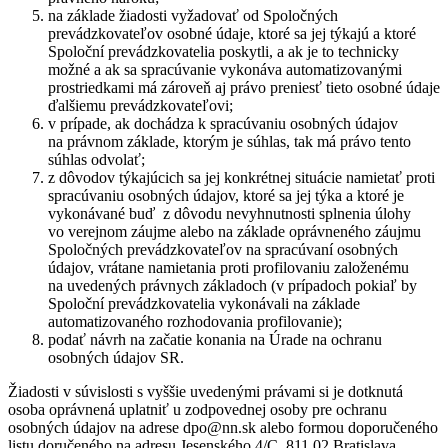
na základe žiadosti vyžadovať od Spoločných
prevádzkovateľov osobné údaje, ktoré sa jej týkajú a ktoré
Spoloční prevádzkovatelia poskytli, a ak je to technicky
možné a ak sa spracúvanie vykonáva automatizovanými
prostriedkami má zároveň aj právo preniesť tieto osobné údaje
ďalšiemu prevádzkovateľovi;
v prípade, ak dochádza k spracúvaniu osobných údajov
na právnom základe, ktorým je súhlas, tak má právo tento
súhlas odvolať;
z dôvodov týkajúcich sa jej konkrétnej situácie namietať proti
spracúvaniu osobných údajov, ktoré sa jej týka a ktoré je
vykonávané buď z dôvodu nevyhnutnosti splnenia úlohy
vo verejnom záujme alebo na základe oprávneného záujmu
Spoločných prevádzkovateľov na spracúvaní osobných
údajov, vrátane namietania proti profilovaniu založenému
na uvedených právnych základoch (v prípadoch pokiaľ by
Spoloční prevádzkovatelia vykonávali na základe
automatizovaného rozhodovania profilovanie);
podať návrh na začatie konania na Úrade na ochranu
osobných údajov SR.
Žiadosti v súvislosti s vyššie uvedenými právami si je dotknutá
osoba oprávnená uplatniť u zodpovednej osoby pre ochranu
osobných údajov na adrese dpo@nn.sk alebo formou doporučeného
listu doručeného na adresu Jesenského 4/C, 811 02 Bratislava.