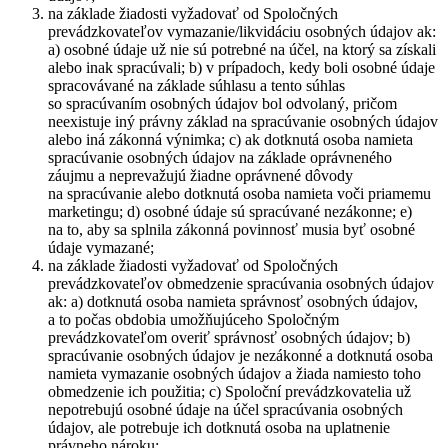
na základe žiadosti vyžadovať od Spoločných
prevádzkovateľov vymazanie/likvidáciu osobných údajov ak:
a) osobné údaje už nie sú potrebné na účel, na ktorý sa získali
alebo inak spracúvali; b) v prípadoch, kedy boli osobné údaje
spracovávané na základe súhlasu a tento súhlas
so spracúvaním osobných údajov bol odvolaný, pričom
neexistuje iný právny základ na spracúvanie osobných údajov
alebo iná zákonná výnimka; c) ak dotknutá osoba namieta
spracúvanie osobných údajov na základe oprávneného
záujmu a neprevažujú žiadne oprávnené dôvody
na spracúvanie alebo dotknutá osoba namieta voči priamemu
marketingu; d) osobné údaje sú spracúvané nezákonne; e)
na to, aby sa splnila zákonná povinnosť musia byť osobné
údaje vymazané;
na základe žiadosti vyžadovať od Spoločných
prevádzkovateľov obmedzenie spracúvania osobných údajov
ak: a) dotknutá osoba namieta správnosť osobných údajov,
a to počas obdobia umožňujúceho Spoločným
prevádzkovateľom overiť správnosť osobných údajov; b)
spracúvanie osobných údajov je nezákonné a dotknutá osoba
namieta vymazanie osobných údajov a žiada namiesto toho
obmedzenie ich použitia; c) Spoloční prevádzkovatelia už
nepotrebujú osobné údaje na účel spracúvania osobných
údajov, ale potrebuje ich dotknutá osoba na uplatnenie
právneho nároku;